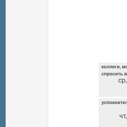
коллеги, м
спросить 
ср
успокоите
чт