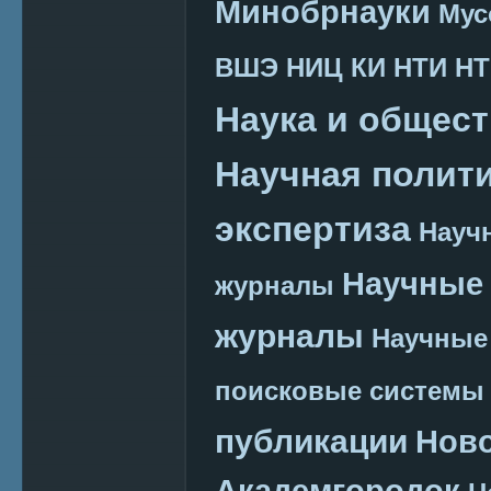
Минобрнауки
Мус
ВШЭ
НИЦ КИ
НТИ
НТ
Наука и общес
Научная полит
экспертиза
Науч
Научные 
журналы
журналы
Научные
поисковые системы
публикации
Нов
Академгородок