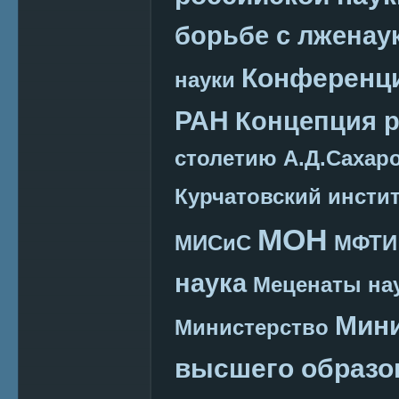
борьбе с лженау
Конференц
науки
РАН
Концепция 
столетию А.Д.Сахар
Курчатовский инсти
МОН
МИСиС
МФТИ
наука
Меценаты нау
Мини
Министерство
высшего образо