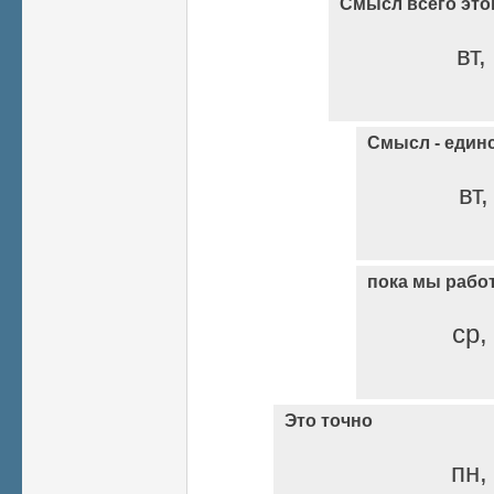
Смысл всего это
вт,
Смысл - един
вт,
пока мы рабо
ср,
Это точно
пн,