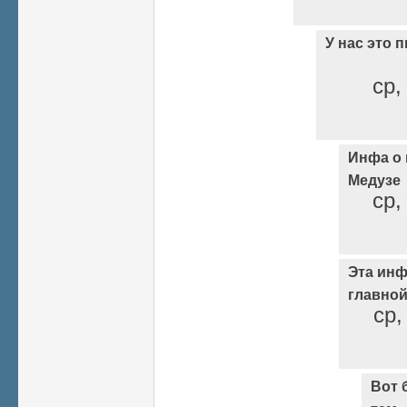
У нас это 
ср,
Инфа о 
Медузе
ср,
Эта инф
главной
ср,
Вот 