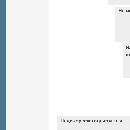
Не м
Н
о
Подвожу некоторые итоги