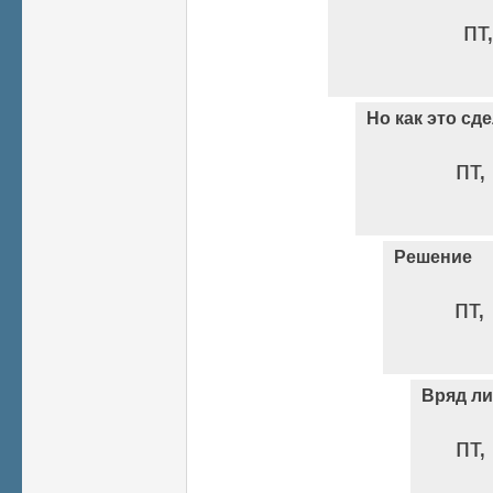
пт
Но как это сд
пт,
Решение
пт,
Вряд ли
пт,