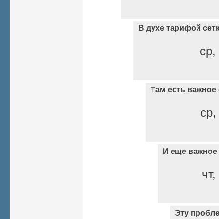
В духе тарифой сет
ср,
Там есть важное
ср,
И еще важное
чт,
Эту пробле