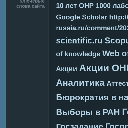
Подвал
Ключевые
10 лет ОНР
1000 лаб
слова сайта
Google Scholar
http:/
russia.ru/comment/2
Scop
scientific.ru
Web o
of knowledge
Акции ОН
Акции
Аналитика
Аттес
Бюрократия в н
Г
Выборы в РАН
Госп
Госзадание