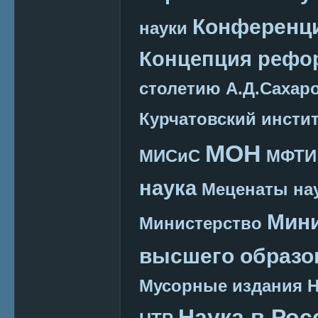
Конференц
науки
Концепция реф
столетию А.Д.Сахар
Курчатовский инсти
МОН
МИСиС
МФТИ
наука
Меценаты нау
Мини
Министерство
высшего образо
Мусорные издания
Наука в Рос