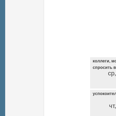
коллеги, м
спросить 
ср
успокоите
чт