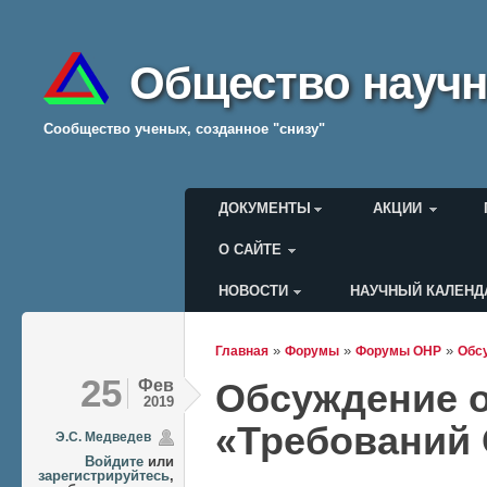
Общество научн
Cообщество ученых, созданное "снизу"
Главное меню
ДОКУМЕНТЫ
АКЦИИ
О САЙТЕ
НОВОСТИ
НАУЧНЫЙ КАЛЕНД
Меню пользователя
»
»
»
Главная
Форумы
Форумы ОНР
Обс
Вы здесь
25
Фев
Обсуждение 
2019
«Требований
Э.С. Медведев
Войдите
или
зарегистрируйтесь
,