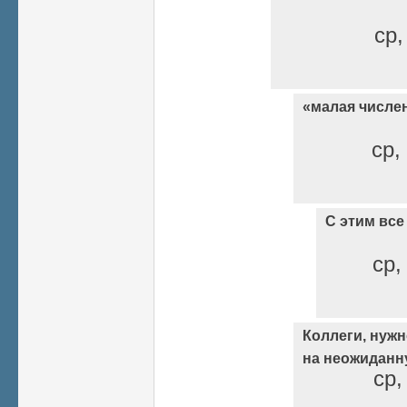
ср,
«малая числе
ср,
С этим все
ср,
Коллеги, нуж
на неожидан
ср,