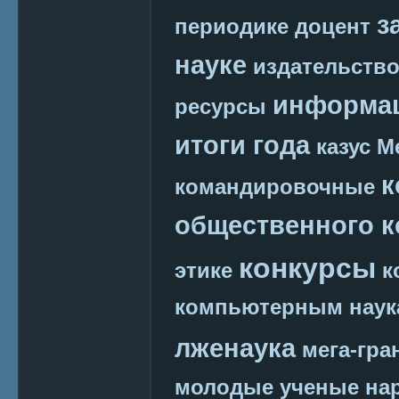
з
периодике
доцент
науке
издательств
информац
ресурсы
итоги года
казус М
к
командировочные
общественного к
конкурсы
этике
к
компьютерным наук
лженаука
мега-гра
молодые ученые
на