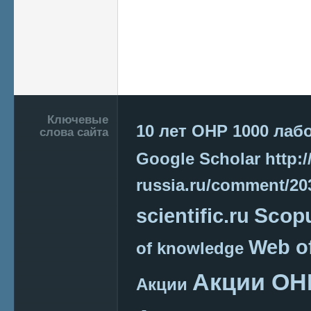
Подвал
Ключевые
10 лет ОНР
1000 лаб
слова сайта
Google Scholar
http:/
russia.ru/comment/2
Scop
scientific.ru
Web o
of knowledge
Акции ОН
Акции