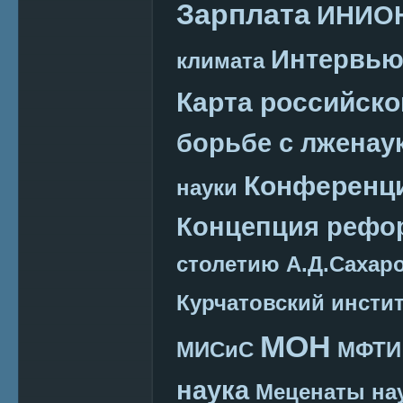
Зарплата
ИНИО
Интервь
климата
Карта российско
борьбе с лженау
Конференц
науки
Концепция реф
столетию А.Д.Сахар
Курчатовский инсти
МОН
МИСиС
МФТИ
наука
Меценаты нау