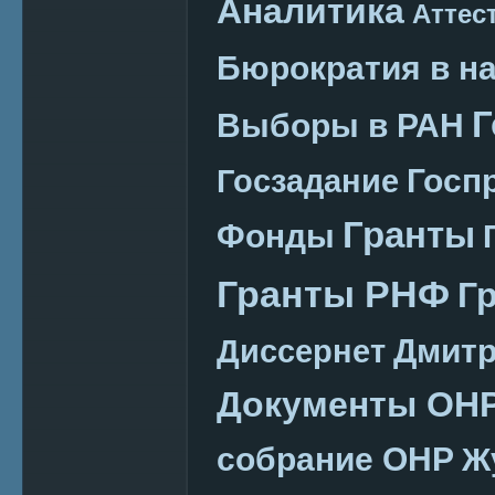
Аналитика
Аттес
Бюрократия в н
Г
Выборы в РАН
Госп
Госзадание
Гранты
Фонды
Гранты РНФ
Г
Дмитр
Диссернет
Документы ОН
собрание ОНР
Ж