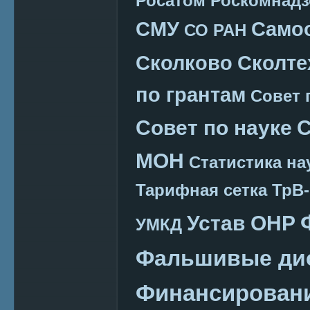
Росатом
Роскомнадз
СМУ
Само
СО РАН
Сколково
Сколте
по грантам
Совет 
Совет по науке
С
МОН
Статистика на
Тарифная сетка
ТрВ-
Устав ОНР
УМКД
Фальшивые ди
Финансировани