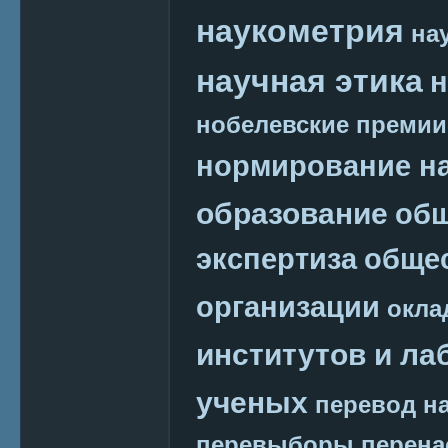
наукометрия
на
научная этика
н
нобелевские премии
нормирование на
образование
общ
экспертиза
обще
организации
окла
институтов и ла
ученых
перевод на
перевыборы
перена