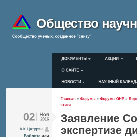
Общество научн
Cообщество ученых, созданное "снизу"
Главное меню
ДОКУМЕНТЫ
АКЦИИ
О САЙТЕ
НОВОСТИ
НАУЧНЫЙ КАЛЕНД
Меню пользователя
»
»
»
Главная
Форумы
Форумы ОНР
Борь
Вы здесь
этики
02
Ноя
Заявление Со
2016
экспертизе д
А.К. Цатурян
Войдите
или