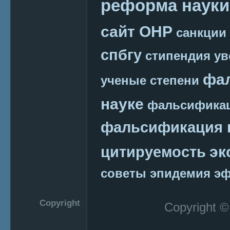
реформа науки
сайт ОНР
санкции
спбгу
стипендия
ув
фа
ученые степени
науке
фальсификац
фальсификация 
эк
цитируемость
советы
эпидемия
эф
Copyright
Copyright 