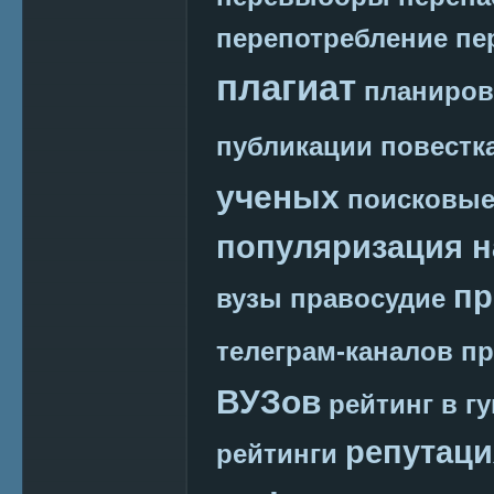
перепотребление
пе
плагиат
планиров
публикации
повестк
ученых
поисковые
популяризация н
пр
вузы
правосудие
телеграм-каналов
пр
ВУЗов
рейтинг в г
репутаци
рейтинги