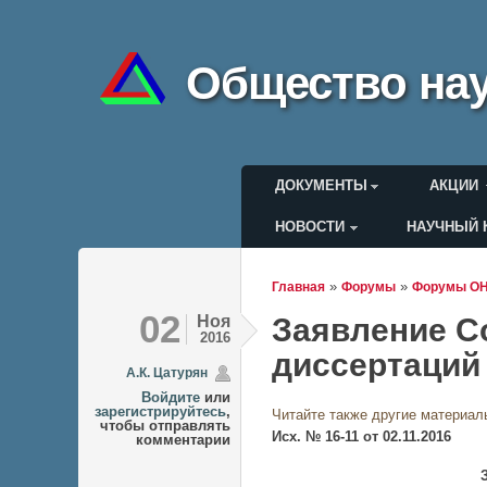
Общество нау
Главное меню
ДОКУМЕНТЫ
АКЦИИ
НОВОСТИ
НАУЧНЫЙ 
Меню пользоват
»
»
Главная
Форумы
Форумы О
Вы здесь
02
Ноя
Заявление С
2016
диссертаций
А.К. Цатурян
Войдите
или
зарегистрируйтесь
,
Читайте также другие материал
чтобы отправлять
Исх. № 16
-11
от 02.11
.2016
комментарии