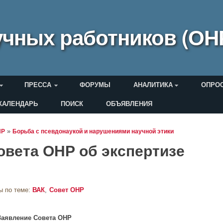
чных работников (ОН
ПРЕССА
ФОРУМЫ
АНАЛИТИКА
ОПРО
КАЛЕНДАРЬ
ПОИСК
ОБЪЯВЛЕНИЯ
еля
»
НР
Борьба с псевдонаукой и нарушениями научной этики
овета ОНР об экспертизе
ы по теме:
ВАК
Совет ОНР
Заявление Совета ОНР