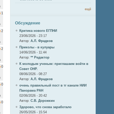
в
ещё
1
Обсуждение
в
Критика нового ЕГПНИ
2
23/06/2026 - 23:17
Автор:
А.Л. Фрадков
в
Приколы - в кулуары
2
14/06/2026 - 11:44
Автор:
** Редактор
а
К молодым ученым: приглашаем войти в
0
Совет ОНР.
08/06/2026 - 08:27
в
Автор:
А.Л. Фрадков
0
очень правильный пост в тг канале НИИ
Панорама РАН
а
02/06/2026 - 20:42
Автор:
С.В. Дорожкин
0
Здорово, что снова заработало
26/05/2026 - 15:54
к