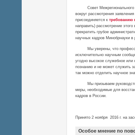
Совет Межрегионального Обще
вокруг рассмотрения заявления 
присоединяется к
требованию 
направить) рассмотрение этого 
прекратить грубое администрат
научных кадров Минобрнауки в 
Мы уверены, что профессион
исключительно научным сообщес
угодно высокое служебное или 
познанию и не может служить з
так можно отделить научное зна
Мы призываем руководство ВА
меры, необходимые для восстан
кадров в России.
Принято 2 ноября 2016 г. на за
Особое мнение по пов