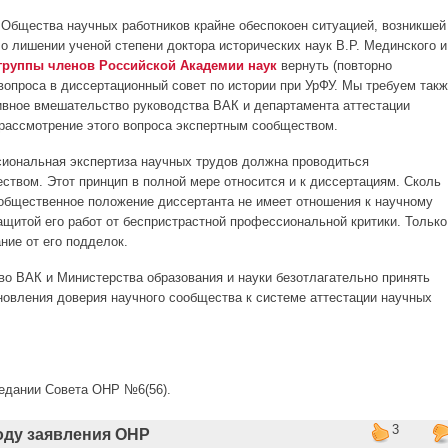
ства научных работников крайне обеспокоен ситуацией, возникшей
о лишении ученой степени доктора исторических наук В.Р. Мединского и
группы членов Российской Академии наук
вернуть (повторно
вопроса в диссертационный совет по истории при УрФУ. Мы требуем так
ивное вмешательство руководства ВАК и департамента аттестации
рассмотрение этого вопроса экспертным сообществом.
альная экспертиза научных трудов должна проводиться
твом. Этот принцип в полной мере относится и к диссертациям. Сколь
общественное положение диссертанта не имеет отношения к научному
ащитой его работ от беспристрастной профессиональной критики. Только
ние от его подделок.
К и Министерства образования и науки безотлагательно принять
овления доверия научного сообщества к системе аттестации научных
седании Совета ОНР №6(56).
3
оду заявления ОНР