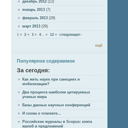
декабрь 2012
(12)
январь 2013
(7)
февраль 2013
(28)
март 2013
(29)
Страницы
1
2
3
4
…
12
следующая ›
ещё
Популярное содержимое
За сегодня:
Как жить науке при санкциях и
мобилизации?
Два процента наиболее цитируемых
ученых мира
Базы данных научных конференций
И снова о плагиате...
Российские журналы в Scopus: книга
жалоб и предложений