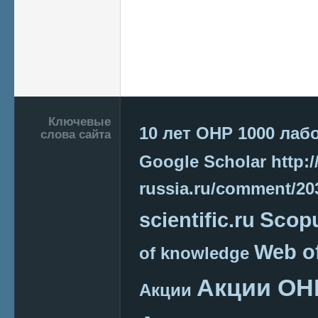
Подвал
Ключевые
10 лет ОНР
1000 лаб
слова сайта
Google Scholar
http:/
russia.ru/comment/2
Scop
scientific.ru
Web o
of knowledge
Акции ОН
Акции