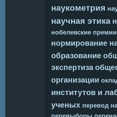
наукометрия
на
научная этика
н
нобелевские премии
нормирование на
образование
общ
экспертиза
обще
организации
окла
институтов и ла
ученых
перевод на
перевыборы
перена