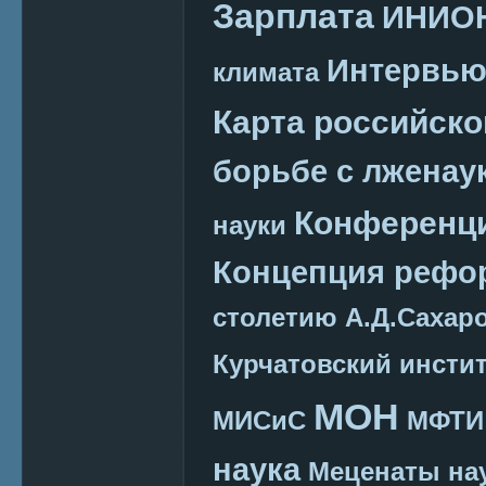
Зарплата
ИНИО
Интервь
климата
Карта российско
борьбе с лженау
Конференц
науки
Концепция реф
столетию А.Д.Сахар
Курчатовский инсти
МОН
МИСиС
МФТИ
наука
Меценаты нау