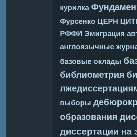
Фундамен
курилка
Фурсенко
ЦЕРН
ЦИТ
РФФИ
Эмиграция
ав
англоязычные журн
ба
базовые оклады
библиометрия
би
лжедиссертация
дебюрокр
выборы
дис
образования
диссертации на 