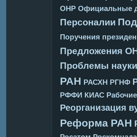
ОНР
Официальные 
Под
Персоналии
Поручения президен
Предложения О
Проблемы наук
РАН
РАСХН
РГНФ
РФФИ КИАС
Рабочие
Реорганизация в
Реформа РАН
Росатом
Роскомнадз