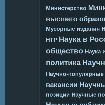
Мини
Министерство
высшего образо
Мусорные издания
Наука в Рос
НТР
общество
Наука 
политика
Научн
Научно-популярные
Научн
вакансии
позиции
Научные п
Научные публик