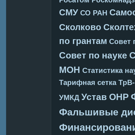
СМУ
Само
СО РАН
Сколково
Сколте
по грантам
Совет 
Совет по науке
С
МОН
Статистика на
Тарифная сетка
ТрВ-
Устав ОНР
УМКД
Фальшивые ди
Финансировани