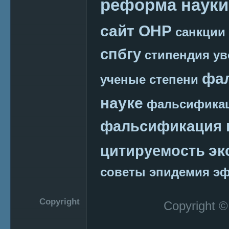
реформа науки
сайт ОНР
санкции
спбгу
стипендия
ув
фа
ученые степени
науке
фальсификац
фальсификация 
эк
цитируемость
советы
эпидемия
эф
Copyright
Copyright 