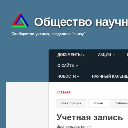
Общество научн
Cообщество ученых, созданное "снизу"
Главное меню
ДОКУМЕНТЫ
АКЦИИ
О САЙТЕ
НОВОСТИ
НАУЧНЫЙ КАЛЕНД
Меню пользователя
Главная
Вы здесь
Регистрация
Войти
(активная вкладк
Забыли
Главные вкладки
Учетная запись
Имя пользователя
*