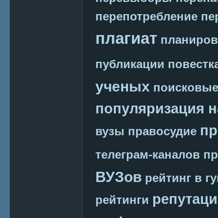
перепотребление
пе
плагиат
планиров
публикации
повестк
ученых
поисковые
популяризация н
пр
вузы
правосудие
телеграм-каналов
пр
ВУЗов
рейтинг в г
репутаци
рейтинги