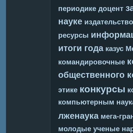
з
периодике
доцент
науке
издательств
информац
ресурсы
итоги года
казус М
к
командировочные
общественного к
конкурсы
этике
к
компьютерным наук
лженаука
мега-гра
молодые ученые
на