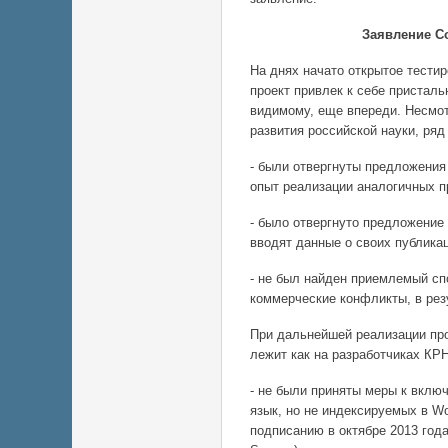
Заявление С
На днях начато открытое тестир
проект привлек к себе присталь
видимому, еще впереди. Несмот
развития российской науки, ря
- были отвергнуты предложения
опыт реализации аналогичных п
- было отвергнуто предложение
вводят данные о своих публика
- не был найден приемлемый с
коммерческие конфликты, в рез
При дальнейшей реализации про
лежит как на разработчиках КРН
- не были приняты меры к вклю
язык, но не индексируемых в Wo
подписанию в октябре 2013 года