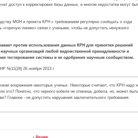
чат доступ к корректировке базы данных, и многие недостатки могут бы
дству МОН и проекта КРН с требованием регулярно сообщать о ходе
ть «горячую линию» связи с учеными, чтобы не допустить ненужного
ражает против использования данных КРН для принятия решений
 научных организаций любой ведомственной принадлежности и
ния тестирования системы и ее одобрения научным сообществом.
Р №11(28) 26 ноября 2013 г.
зкие возражения некоторых ученых. Некоторые считают, что КРН надо 
 ли это? Понятно, что черного кобеля не отмоешь добела, но, может быть
тве? Главное - не допустить нарушения заключительного требования
‹ Акции