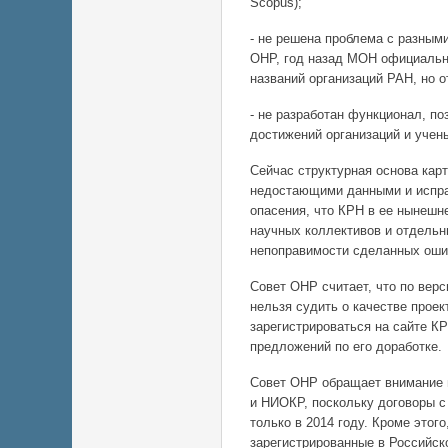
Scopus);
- не решена проблема с разным
ОНР, год назад МОН официальн
названий организаций РАН, но о
- не разработан функционал, п
достижений организаций и учен
Сейчас структурная основа кар
недостающими данными и испра
опасения, что КРН в ее нынешн
научных коллективов и отдельн
непоправимости сделанных ошиб
Совет ОНР считает, что по верс
нельзя судить о качестве проек
зарегистрироваться на сайте КР
предложений по его доработке.
Совет ОНР обращает внимание н
и НИОКР, поскольку договоры 
только в 2014 году. Кроме этог
зарегистрированные в Российск