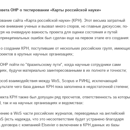
овета ОНР о тестировании «Карты российской науки»
ование сайта «Карта российской науки» (КРН). Этот весьма затратный
ное внимание ученых и вызвал много споров, но главные дискуссии, по-
ря на очевидную важность проекта для оценки состояния и путей
д принципиальных ошибок был сделан еще на первом этапе его создания:
 о создании КРН, поступившие от нескольких российских групп, имеющи
роектов в крупных научных организациях;
 ОНР пойти по "бразильскому пути", когда научные сотрудники сами
циях, будучи материально заинтересованными в их полноте и точности;
пособ взаимодействия между WoS, Scopus и РИНЦ, исключающий
ультате чего база данных КРН пока заполнена в недостаточной степени;
екта КРН также был допущен ряд просчетов, ответственность за котор
, так и на научных организациях и ведомствах:
чению в WoS части российских журналов, переводимых на английский
S (есть надежда, что это несоответствие будет устранено благодаря
 договора с компанией Elsevier о включении в КРН данных из базы