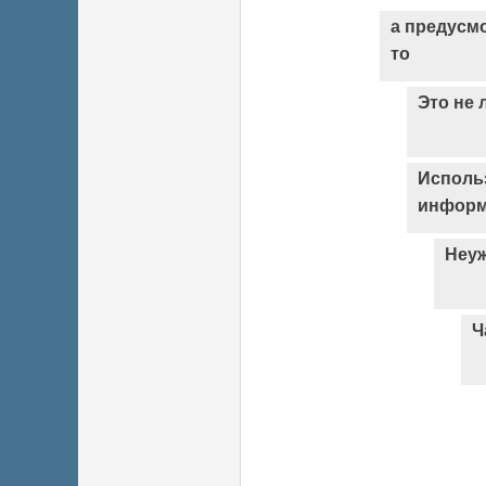
а предусмо
то
Это не 
Исполь
информ
Неуж
Ч