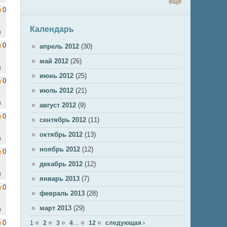
ещё
0
Календарь
в
0
апрель 2012
(30)
май 2012
(26)
в
июнь 2012
(25)
0
июль 2012
(21)
в
август 2012
(9)
0
сентябрь 2012
(11)
октябрь 2012
(13)
в
ноябрь 2012
(12)
0
декабрь 2012
(12)
в
январь 2013
(7)
0
февраль 2013
(28)
март 2013
(29)
в
Страницы
0
1
2
3
4
…
12
следующая ›