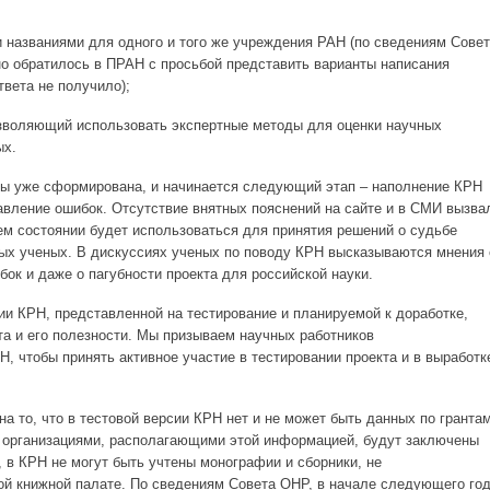
и названиями для одного и того же учреждения РАН (по сведениям Сове
о обратилось в ПРАН с просьбой представить варианты написания
твета не получило);
озволяющий использовать экспертные методы для оценки научных
ых.
ты уже сформирована, и начинается следующий этап – наполнение КРН
вление ошибок. Отсутствие внятных пояснений на сайте и в СМИ вызва
ем состоянии будет использоваться для принятия решений о судьбе
ых ученых. В дискуссиях ученых по поводу КРН высказываются мнения 
ок и даже о пагубности проекта для российской науки.
ии КРН, представленной на тестирование и планируемой к доработке,
та и его полезности. Мы призываем научных работников
Н, чтобы принять активное участие в тестировании проекта и в выработк
а то, что в тестовой версии КРН нет и не может быть данных по гранта
с организациями, располагающими этой информацией, будут заключены
о, в КРН не могут быть учтены монографии и сборники, не
ой книжной палате. По сведениям Совета ОНР, в начале следующего го