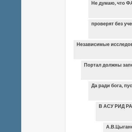
Не думаю, что Ф
проверят без уч
Независимые исследо
Портал должны зап
Да ради бога, пу
В АСУ РИД РАН
А.В.Цыган