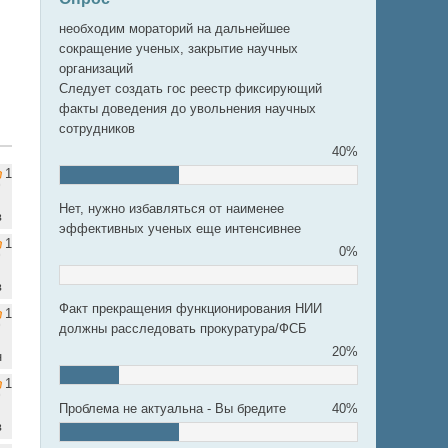
необходим мораторий на дальнейшее
сокращение ученых, закрытие научных
организаций
Следует создать гос реестр фиксирующий
факты доведения до увольнения научных
сотрудников
40%
1
Нет, нужно избавляться от наименее
в
эффективных ученых еще интенсивнее
1
0%
в
Факт прекращения функционирования НИИ
1
должны расследовать прокуратура/ФСБ
20%
н
1
Проблема не актуальна - Вы бредите
40%
в