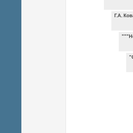
Г.А. Ко
"""Н
"