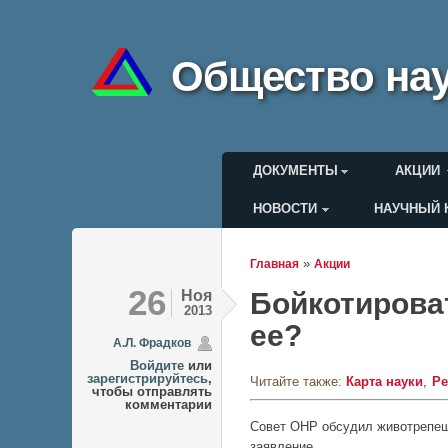
Общество нау
Главное меню
ДОКУМЕНТЫ
АКЦИИ
НОВОСТИ
НАУЧНЫЙ 
Меню пользоват
»
Главная
Акции
Вы здесь
26
Ноя
Бойкотирова
2013
ее?
А.Л. Фрадков
Войдите
или
зарегистрируйтесь
,
Читайте также:
Карта науки
Р
чтобы отправлять
комментарии
Совет ОНР обсудил животрепещ
заявление.