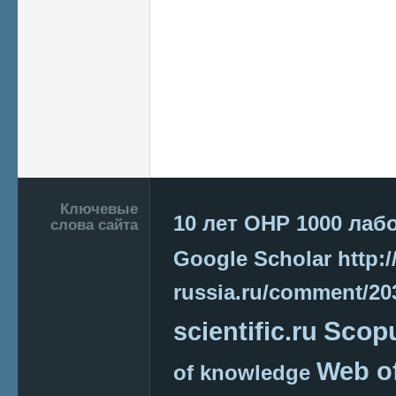
Страницы
Подвал
Ключевые
10 лет ОНР
1000 лаб
слова сайта
Google Scholar
http:/
russia.ru/comment/2
Scop
scientific.ru
Web o
of knowledge