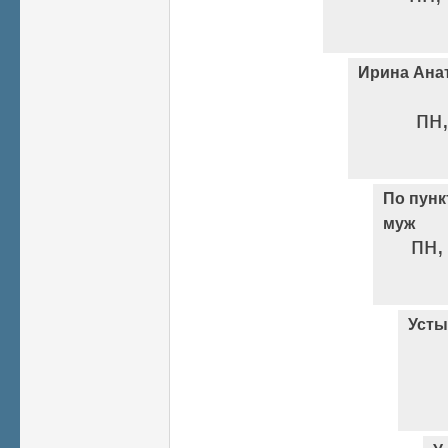
Ирина Анат
пн,
По пунк
муж
пн,
Усты