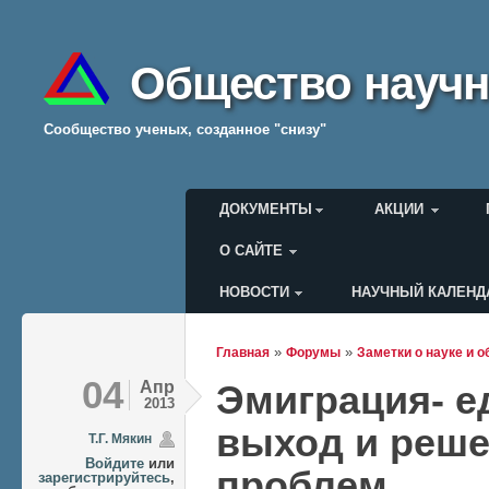
Общество научн
Cообщество ученых, созданное "снизу"
Главное меню
ДОКУМЕНТЫ
АКЦИИ
О САЙТЕ
НОВОСТИ
НАУЧНЫЙ КАЛЕНД
Меню пользователя
»
»
Главная
Форумы
Заметки о науке и 
Вы здесь
04
Апр
Эмиграция- 
2013
выход и реше
Т.Г. Мякин
Войдите
или
проблем
зарегистрируйтесь
,