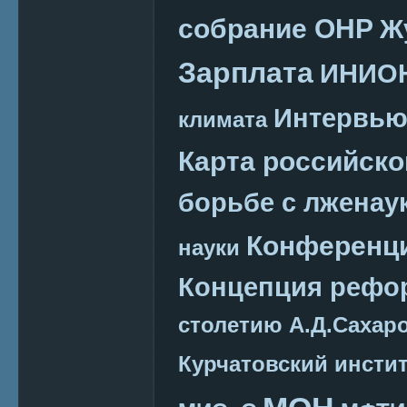
собрание ОНР
Ж
Зарплата
ИНИО
Интервь
климата
Карта российско
борьбе с лженау
Конференц
науки
Концепция реф
столетию А.Д.Сахар
Курчатовский инсти