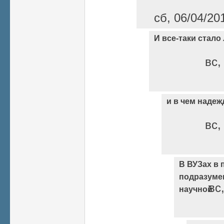
сб, 06/04/20
И все-таки стало
вс,
и в чем надеж
вс,
В ВУЗах в 
подразуме
вс
научной