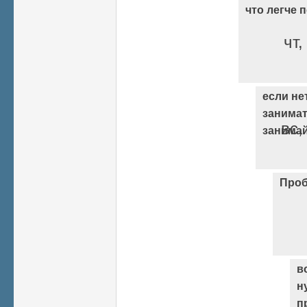
что легче 
чт,
если не
занимат
вс,
занима
Проб
в
н
п