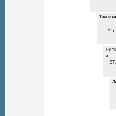
Там и м
вт,
Ну т
и
вт
Л