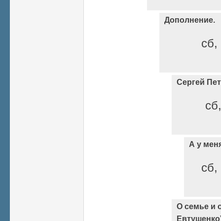
Дополнение.
сб,
Сергей Пет
сб,
А у мен
сб,
О семье и о
Евтушенко