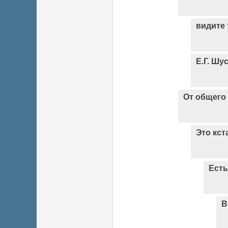
видите 
Е.Г. Шу
От общего 
Это кст
Есть
В