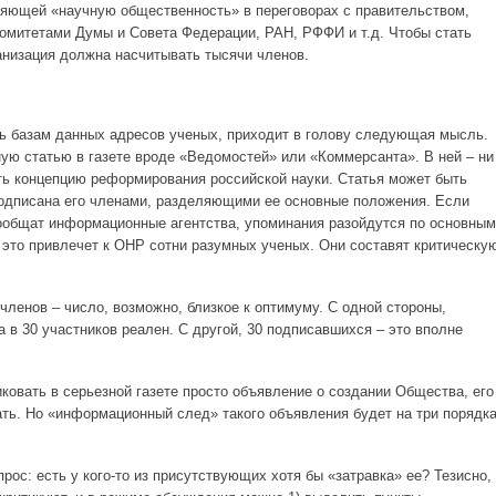
ляющей «научную общественность» в переговорах с правительством,
омитетами Думы и Совета Федерации, РАН, РФФИ и т.д. Чтобы стать
низация должна насчитывать тысячи членов.
ь базам данных адресов ученых, приходит в голову следующая мысль.
ую статью в газете вроде «Ведомостей» или «Коммерсанта». В ней – ни
ь концепцию реформирования российской науки. Статья может быть
подписана его членами, разделяющими ее основные положения. Если
сообщат информационные агентства, упоминания разойдутся по основным
 это привлечет к ОНР сотни разумных ученых. Они составят критическу
 членов – число, возможно, близкое к оптимуму. С одной стороны,
 в 30 участников реален. С другой, 30 подписавшихся – это вполне
ковать в серьезной газете просто объявление о создании Общества, его
ть. Но «информационный след» такого объявления будет на три порядк
рос: есть у кого-то из присутствующих хотя бы «затравка» ее? Тезисно, 