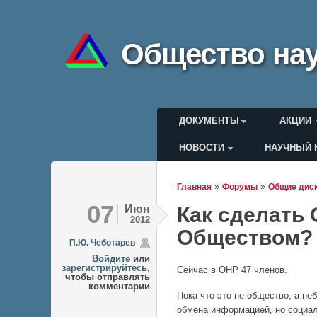
Общество нау
Главное меню
ДОКУМЕНТЫ
АКЦИИ
НОВОСТИ
НАУЧНЫЙ 
Меню пользоват
»
»
Главная
Форумы
Общие дис
Вы здесь
07
Июн
Как сделать
2012
Обществом?
П.Ю. Чеботарев
Войдите
или
зарегистрируйтесь
,
Сейчас в ОНР 47 членов.
чтобы отправлять
комментарии
Пока что это не общество, а н
обмена информацией, но социаль