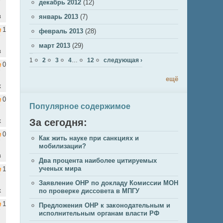
декабрь 2012
(12)
в
январь 2013
(7)
1
февраль 2013
(28)
март 2013
(29)
в
Страницы
1
2
3
4
…
12
следующая ›
0
ещё
к
0
Популярное содержимое
к
За сегодня:
0
Как жить науке при санкциях и
мобилизации?
в
Два процента наиболее цитируемых
ученых мира
1
Заявление ОНР по докладу Комиссии МОН
к
по проверке диссовета в МПГУ
1
Предложения ОНР к законодательным и
исполнительным органам власти РФ