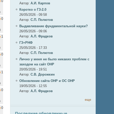
0
Автор:
А.И. Карпов
Коротко о ГЗ-2.0
в
26/05/2026 - 09:58
0
Автор:
C.П. Полютов
Выдавливание фундаментальной науки?
)
26/05/2026 - 09:06
Автор:
А.Л. Фрадков
1
ГЗ+РНФ
в
25/05/2026 - 17:33
Автор:
C.П. Полютов
0
Лично у меня не было никаких проблем с
заходом на сайт ОНР
в
20/05/2026 - 19:51
1
Автор:
С.В. Дорожкин
Обновление сайта ОНР и ОС ОНР
н
19/05/2026 - 12:55
0
Автор:
А.Л. Фрадков
еще
в
0
Последние обновленные