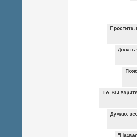
Простите, 
Делать 
Поя
Т.е. Вы верите
Думаю, все
"Назвал