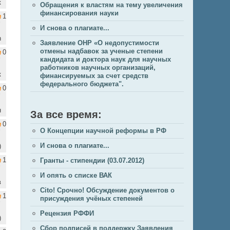
к
Обращения к властям на тему увеличения
финансирования науки
1
И снова о плагиате...
n
Заявление ОНР «О недопустимости
отмены надбавок за ученые степени
0
кандидата и доктора наук для научных
работников научных организаций,
к
финансируемых за счет средств
федерального бюджета".
0
н
За все время:
0
О Концепции научной реформы в РФ
И снова о плагиате...
)
1
Гранты - стипендии (03.07.2012)
И опять о списке ВАК
в
Cito! Срочно! Обсуждение документов о
1
присуждения учёных степеней
Рецензия РФФИ
)
Сбор подписей в поддержку Заявления