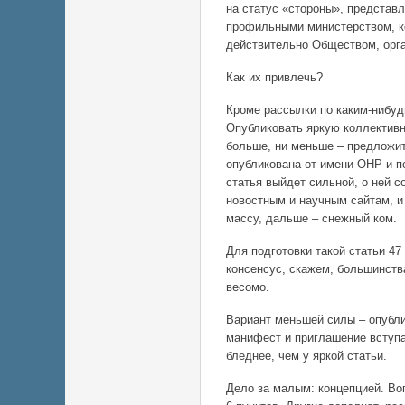
на статус «стороны», представ
профильными министерством, к
действительно Обществом, орга
Как их привлечь?‍‌
Кроме рассылки по каким-нибуд
Опубликовать яркую коллективн
больше, ни меньше – предложит
опубликована от имени ОНР и 
статья выйдет сильной, о ней 
новостным и научным сайтам, и
массу, дальше – снежный ком.
Для подготовки такой статьи 47
консенсус, скажем, большинства
весомо.
Вариант меньшей силы – опубли
манифест и приглашение вступа
бледнее, чем у яркой статьи.
Дело за малым: концепцией. Воп