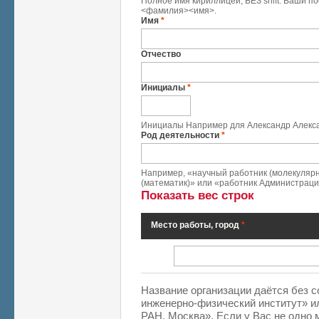
Полное имя кириллицей, БЕЗ shift. Ваши п
<фамилия><имя>.
Имя
*
Отчество
Инициалы
*
Инициалы Например для Александр Алекса
Род деятельности
*
Например, «научный работник (молекуляр
(математик)» или «работник Администрации
Показать вес строк
Место работы, город
*
Место работы, город
*
Название организации даётся без 
инженерно-физический институт» и
РАН, Москва». Если у Вас не одно 