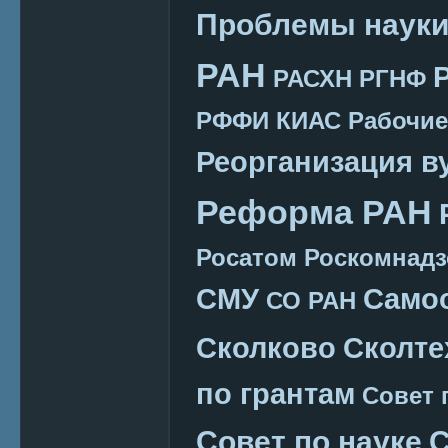
Проблемы наук
РАН
РАСХН
РГНФ
РФФИ КИАС
Рабочие
Реорганизация в
Реформа РАН
Росатом
Роскомнадз
СМУ
Само
СО РАН
Сколково
Сколте
по грантам
Совет 
Совет по науке
С