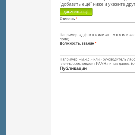
"добавить ещё" ниже и укажите друг
Степень
*
Например, «д.ф-м.н.» или «к.г.-м.н.» или 
поле).
Должность, звание
*
Например, «м.н.с.» или «руководитель лабо
член-корреспондент РАМН» и так далее. (о
Публикации