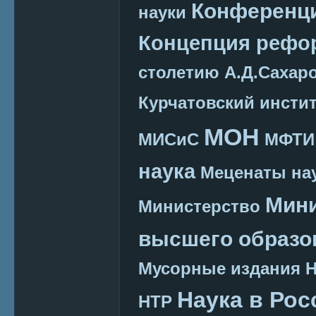
Конференц
науки
Концепция реф
столетию А.Д.Сахар
Курчатовский инсти
МОН
МИСиС
МФТИ
наука
Меценаты нау
Мини
Министерство
высшего образо
Мусорные издания
Наука в Рос
НТР