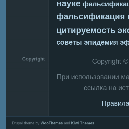
науке
фальсификац
фальсификация 
эк
цитируемость
советы
эпидемия
эф
Copyright
Copyright 
При использовании м
ссылка на ист
Правила
Drupal theme by
WooThemes
and
Kiwi Themes