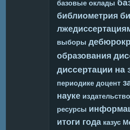
ба
базовые оклады
библиометрия
би
лжедиссертация
дебюрокр
выборы
дис
образования
диссертации на 
з
периодике
доцент
науке
издательств
информац
ресурсы
итоги года
казус М