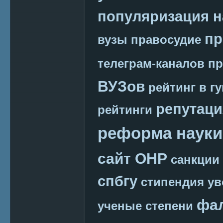
популяризация н
пр
вузы
правосудие
телеграм-каналов
пр
ВУЗов
рейтинг в г
репутаци
рейтинги
реформа науки
сайт ОНР
санкции
спбгу
стипендия
ув
фа
ученые степени