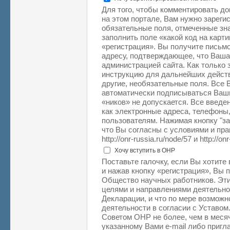
Для того, чтобы комментировать д
на этом портале, Вам нужно зарегис
обязательные поля, отмеченные зна
заполнить поле «какой код на карт
«регистрация». Вы получите письм
адресу, подтверждающее, что Ваша
администрацией сайта. Как только 
инструкцию для дальнейших действ
другие, необязательные поля. Все
автоматически подписываться Ваш
«ников» не допускается. Все введе
как электронные адреса, телефоны,
пользователям. Нажимая кнопку "з
что Вы согласны с условиями и пр
http://onr-russia.ru/node/57 и http://on
Хочу вступить в ОНР
Поставьте галочку, если Вы хотите
и нажав кнопку «регистрация», Вы 
Общество научных работников. Эти
целями и направлениями деятельн
Декларации, и что по мере возможн
деятельности в согласии с Уставом
Советом ОНР не более, чем в месяч
указанному Вами e-mail либо приг