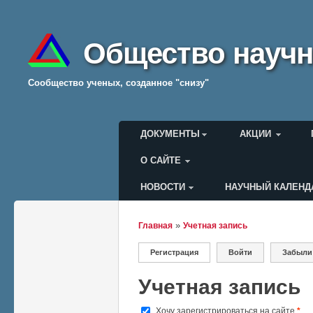
Общество научн
Cообщество ученых, созданное "снизу"
Главное меню
ДОКУМЕНТЫ
АКЦИИ
О САЙТЕ
НОВОСТИ
НАУЧНЫЙ КАЛЕНД
Меню пользователя
»
Главная
Учетная запись
Вы здесь
Регистрация
(активная вкладка)
Войти
Забыли
Главные вкладки
Учетная запись
Хочу зарегистрироваться на сайте
*