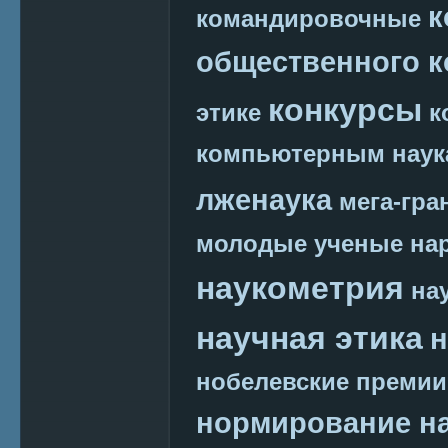
к
командировочные
общественного к
конкурсы
этике
к
компьютерным наук
лженаука
мега-гра
молодые ученые
на
наукометрия
на
научная этика
н
нобелевские премии
нормирование на