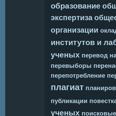
образование
общ
экспертиза
обще
организации
окла
институтов и ла
ученых
перевод на
перевыборы
перена
перепотребление
пе
плагиат
планиров
публикации
повестк
ученых
поисковые