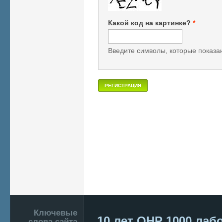
Какой код на картинке?
*
Введите символы, которые показан
Подвал
Ключевые
10 лет ОНР
1000 лаб
слова сайта