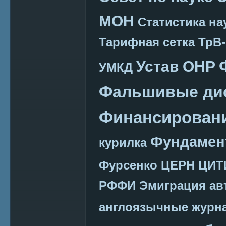
МОН
Статистика на
Тарифная сетка
ТрВ-
Устав ОНР
УМКД
Фальшивые ди
Финансировани
Фундамен
курилка
Фурсенко
ЦЕРН
ЦИТ
РФФИ
Эмиграция
ав
англоязычные журн