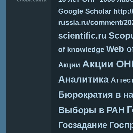
Google Scholar
http:/
russia.ru/comment/2
Scop
scientific.ru
Web o
of knowledge
Акции ОН
Акции
Аналитика
Аттес
Бюрократия в н
Г
Выборы в РАН
Госп
Госзадание