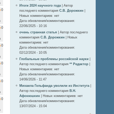
в
Итоги 2024 научного года
|
Автор
0
последнего комментария
С.В. Дорожкин
|
Новых комментариев:
нет
в
Дата обновления/комментирования:
22/06/2025 - 10:16
0
очень странная статья
|
Автор последнего
комментария
С.В. Дорожкин
|
Новых
н
комментариев:
нет
0
Дата обновления/комментирования:
02/12/2024 - 10:05
а
Глобальные проблемы российской науки
|
0
Автор последнего комментария
** Редактор
|
Новых комментариев:
нет
в
Дата обновления/комментирования:
14/06/2026 - 11:47
0
Михаила Гельфанда уволили из Института
|
Автор последнего комментария
В.Н.
р
Афонюшкин
|
Новых комментариев:
нет
0
Дата обновления/комментирования:
13/07/2024 - 15:04
в