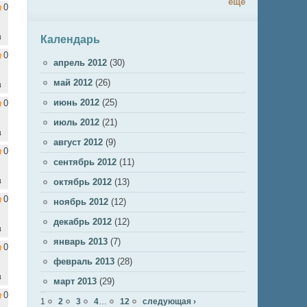
ещё
0
в
Календарь
0
апрель 2012
(30)
май 2012
(26)
в
июнь 2012
(25)
0
июль 2012
(21)
в
август 2012
(9)
0
сентябрь 2012
(11)
в
октябрь 2012
(13)
0
ноябрь 2012
(12)
декабрь 2012
(12)
в
январь 2013
(7)
0
февраль 2013
(28)
в
март 2013
(29)
0
Страницы
1
2
3
4
…
12
следующая ›