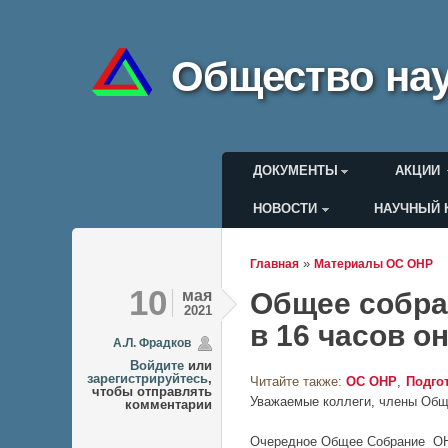
Общество нау
Главное меню
ДОКУМЕНТЫ
АКЦИИ
НОВОСТИ
НАУЧНЫЙ 
Меню пользоват
»
Главная
Материалы ОС ОНР
Вы здесь
10
мая
Общее собран
2021
в 16 часов о
А.Л. Фрадков
Войдите
или
зарегистрируйтесь
,
Читайте также:
ОС ОНР
Подго
чтобы отправлять
Уважаемые коллеги, члены Обще
комментарии
Очередное Общее Собрание ОНР 