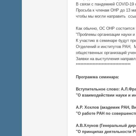
В связи с пандемией COVID-19 
Просьба к членам ОНР до 13 м
чтобы мы могли направить ссы
Как обычно, ОС ОНР состоится
"Проблемы организации науки и
К участию в семинаре будут пр
Отделений и институтов РАН, М
общественных организаций уче
Заявки на выступления направл
************************************
Программа семинара:
Вступительное слово: А.Л.Фра
"О взаимодействии науки и ин
А.Р. Хохлов (академик РАН, В
"О работе РАН по совершенс
А.В.Хлунов (Генеральный дир
"О принципах деятельности Р