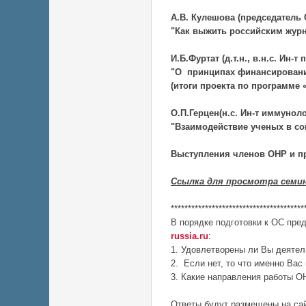
А.В. Кулешова (председатель 
"Как выжить российским жур
И.Б.Фуртат (д.т.н., в.н.с. Ин
"О принципах финансировани
(итоги проекта по программе
О.П.Герцен(н.с. Ин-т иммунол
"Взаимодействие ученых в со
Выступления членов ОНР и 
Ссылка для просмотра семи
***************************************
В порядке подготовки к ОС пре
russia.ru
:
1. Удовлетворены ли Вы деятел
2. Если нет, то что именно Вас
3. Какие направления работы 
Ответы будут размещены на сай