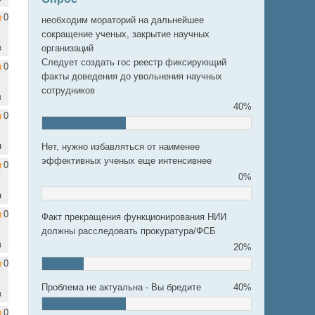
0
необходим мораторий на дальнейшее
сокращение ученых, закрытие научных
в
организаций
Следует создать гос реестр фиксирующий
0
факты доведения до увольнения научных
сотрудников
в
40%
0
н
Нет, нужно избавляться от наименее
эффективных ученых еще интенсивнее
0
0%
а
0
Факт прекращения функционирования НИИ
должны расследовать прокуратура/ФСБ
в
20%
0
Проблема не актуальна - Вы бредите
40%
в
0