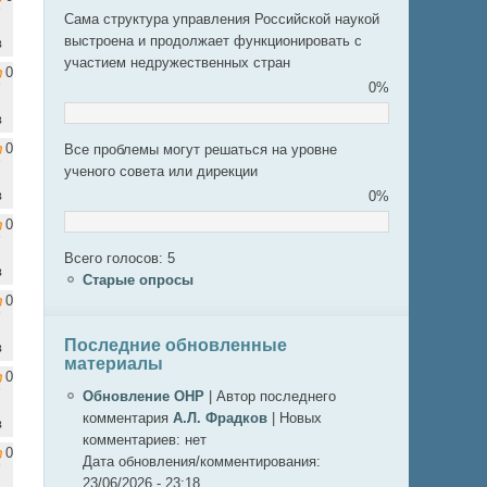
Сама структура управления Российской наукой
выстроена и продолжает функционировать с
в
участием недружественных стран
0
0%
в
0
Все проблемы могут решаться на уровне
ученого совета или дирекции
в
0%
0
Всего голосов: 5
в
Старые опросы
0
Последние обновленные
в
материалы
0
Обновление ОНР
|
Автор последнего
комментария
А.Л. Фрадков
|
Новых
в
комментариев:
нет
0
Дата обновления/комментирования:
23/06/2026 - 23:18