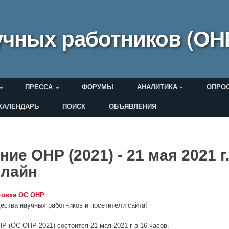
чных работников (ОН
ПРЕССА
ФОРУМЫ
АНАЛИТИКА
ОПРО
КАЛЕНДАРЬ
ПОИСК
ОБЪЯВЛЕНИЯ
еля
ие ОНР (2021) - 21 мая 2021 г
нлайн
товка ОС ОНР
ства научных работников и посетители сайта!
(ОС ОНР-2021) состоится 21 мая 2021 г в 16 часов.