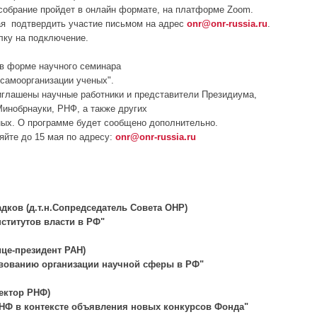
собрание пройдет в онлайн формате, на платформе Zoom.
ая подтвердить участие письмом на адрес
onr@onr-russia.ru
.
лку на подключение.
 в форме научного семинара
 самоорганизации ученых".
иглашены научные работники и представители Президиума,
инобрнауки, РНФ, а также других
ных. О программе будет сообщено дополнительно.
яйте до 15 мая по адресу:
onr@onr-russia.ru
дков (д.т.н.Сопредседатель Совета ОНР)
ститутов власти в РФ"
ице-президент РАН)
твованию организации научной сферы в РФ"
ектор РНФ)
НФ в контексте объявления новых конкурсов Фонда"