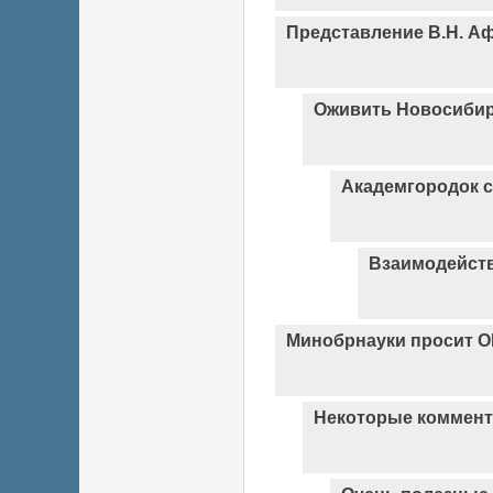
Представление В.Н. А
Оживить Новосибир
Академгородок с
Взаимодейст
Минобрнауки просит О
Некоторые коммент