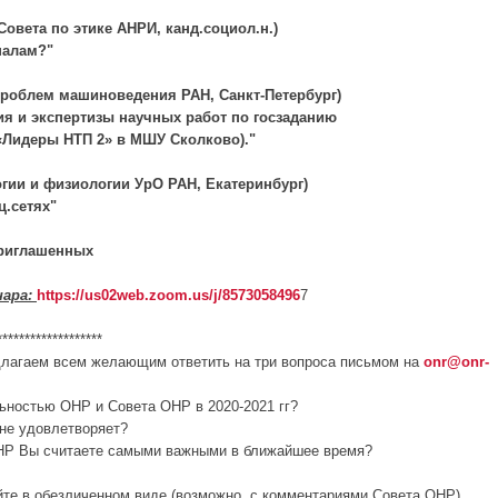
Совета по этике АНРИ, канд.социол.н.)
налам?"
-т проблем машиноведения РАН, Санкт-Петербург)
я и экспертизы научных работ по госзаданию
 «Лидеры НТП 2» в МШУ Сколково)."
огии и физиологии УрО РАН, Екатеринбург)
ц.сетях"
приглашенных
нара:
https://us02web.zoom.us/j/8573058496
7
*******************
длагаем всем желающим ответить на три вопроса письмом на
onr@onr-
ьностью ОНР и Совета ОНР в 2020-2021 гг?
 не удовлетворяет?
ОНР Вы считаете самыми важными в ближайшее время?
те в обезличенном виде (возможно, с комментариями Совета ОНР).