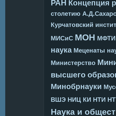
РАН
Концепция 
столетию А.Д.Сахар
Курчатовский инсти
МОН
МИСиС
МФТИ
наука
Меценаты нау
Мини
Министерство
высшего образо
Минобрнауки
Мус
ВШЭ
НИЦ КИ
НТИ
НТ
Наука и общес