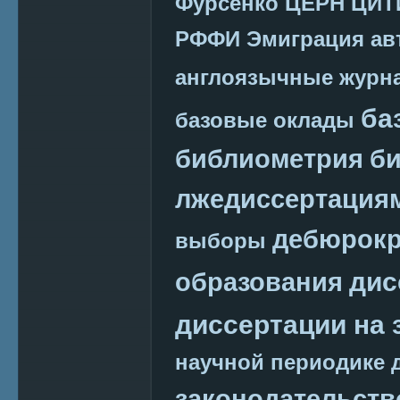
Фурсенко
ЦЕРН
ЦИТ
РФФИ
Эмиграция
ав
англоязычные журн
ба
базовые оклады
библиометрия
би
лжедиссертация
дебюрокр
выборы
дис
образования
диссертации на 
научной периодике
законодательств