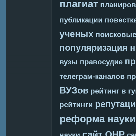
плагиат
планиров
публикации
повестк
ученых
поисковые
популяризация н
пр
вузы
правосудие
телеграм-каналов
пр
ВУЗов
рейтинг в г
репутаци
рейтинги
реформа науки
сайт ОНР
науки
са