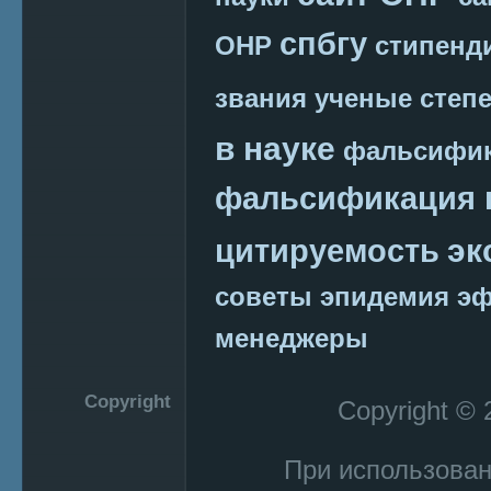
спбгу
ОНР
стипенд
звания
ученые степ
в науке
фальсифик
фальсификация 
эк
цитируемость
советы
эпидемия
э
менеджеры
Copyright
Copyright ©
При использован