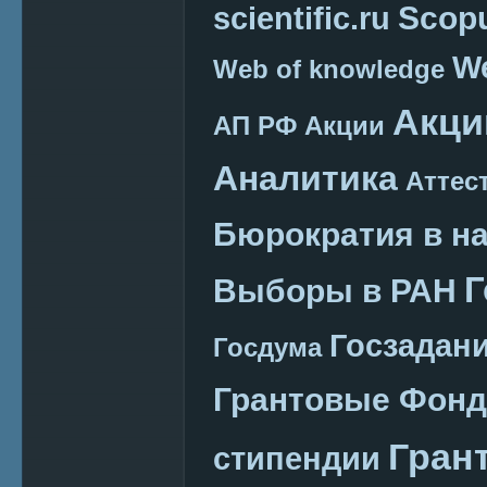
Scop
scientific.ru
We
Web of knowledge
Акци
АП РФ
Акции
Аналитика
Аттес
Бюрократия в н
Г
Выборы в РАН
Госзадан
Госдума
Грантовые Фон
Гран
стипендии