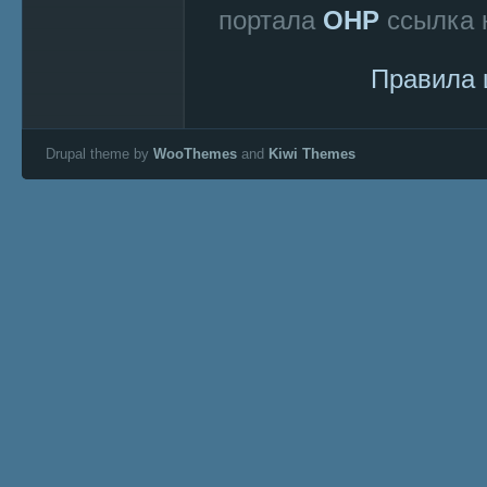
портала
ОНР
ссылка н
Правила 
Drupal theme by
WooThemes
and
Kiwi Themes