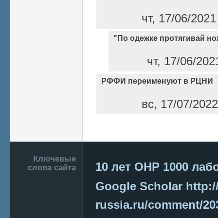
чт, 17/06/2021
"По одежке протягивай нож
чт, 17/06/202
РФФИ переименуют в РЦНИ
вс, 17/07/2022
Страницы
Подвал
Ключевые
10 лет ОНР
1000 лаб
слова сайта
Google Scholar
http:/
russia.ru/comment/2