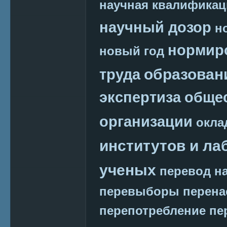
научная квалификац
научный дозор
н
нормир
новый год
образован
труда
экспертиза
обще
организации
окла
институтов и ла
ученых
перевод на
перевыборы
перена
перепотребление
пе