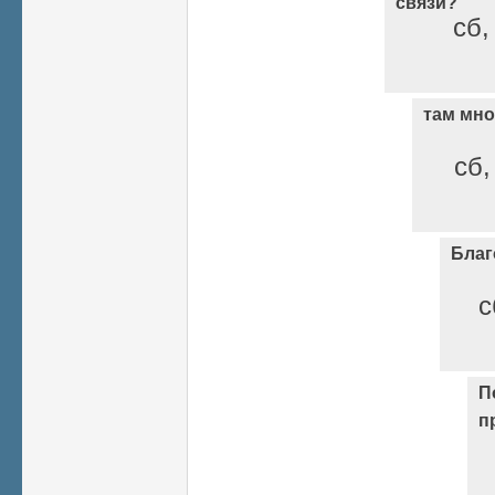
связи?
сб,
там мно
сб,
Благ
с
П
п