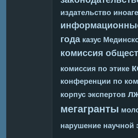
издательство
иноаг
информационные
года
казус Мединск
комиссия общест
к
комиссия по этике
конференции по ко
л
корпус экспертов
мегагранты
мол
нарушение научной 