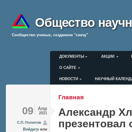
Общество научн
Cообщество ученых, созданное "снизу"
Главное меню
ДОКУМЕНТЫ
АКЦИИ
О САЙТЕ
НОВОСТИ
НАУЧНЫЙ КАЛЕНД
Меню пользователя
Главная
Вы здесь
09
Апр
Александр Х
2021
презентовал о
C.П. Полютов
Войдите
или