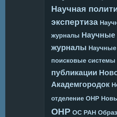
Научная полит
экспертиза
Науч
Научные 
журналы
журналы
Научные
поисковые системы
публикации
Нов
Академгородок
Н
отделение ОНР
Новы
ОНР
ОС РАН
Образ