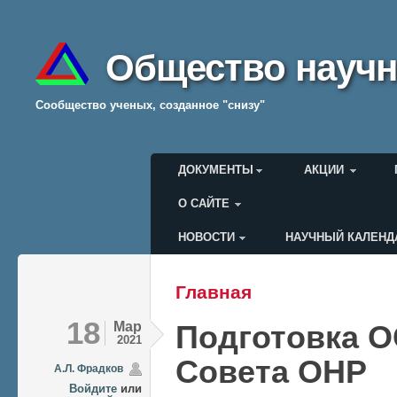
Общество научн
Cообщество ученых, созданное "снизу"
Главное меню
ДОКУМЕНТЫ
АКЦИИ
О САЙТЕ
НОВОСТИ
НАУЧНЫЙ КАЛЕНД
Меню пользователя
Главная
Вы здесь
18
Мар
Подготовка О
2021
Совета ОНР
А.Л. Фрадков
Войдите
или