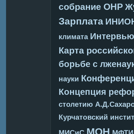
собрание ОНР
Ж
Зарплата
ИНИО
Интервь
климата
Карта российско
борьбе с лженау
Конференц
науки
Концепция реф
столетию А.Д.Сахар
Курчатовский инсти
МОН
МИСиС
МФТИ