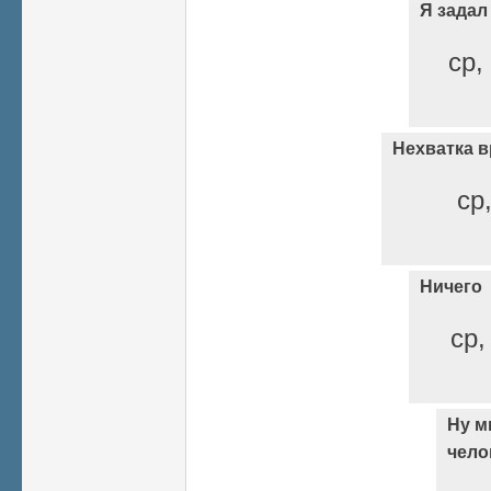
Я задал
ср,
Нехватка 
ср
Ничего
ср,
Ну м
чело