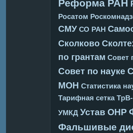
Реформа РАН
Росатом
Роскомнадз
СМУ
Само
СО РАН
Сколково
Сколте
по грантам
Совет 
Совет по науке
С
МОН
Статистика на
Тарифная сетка
ТрВ-
Устав ОНР
УМКД
Фальшивые ди