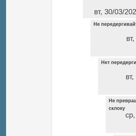
вт, 30/03/20
Не передергивай
вт,
Нет передерг
вт,
Не превра
склоку
ср,