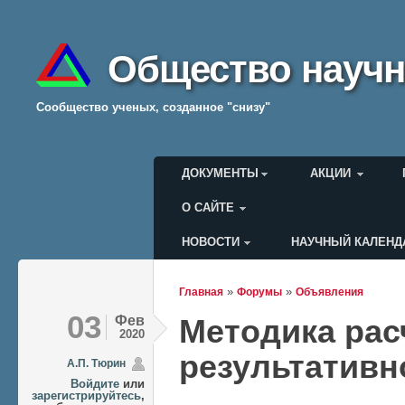
Общество научн
Cообщество ученых, созданное "снизу"
Главное меню
ДОКУМЕНТЫ
АКЦИИ
О САЙТЕ
НОВОСТИ
НАУЧНЫЙ КАЛЕНД
Меню пользователя
»
»
Главная
Форумы
Объявления
Вы здесь
03
Фев
Методика рас
2020
результативн
А.П. Тюрин
Войдите
или
зарегистрируйтесь
,