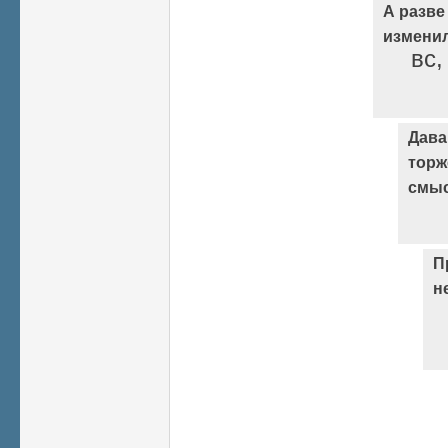
А разве
измени
вс,
Дава
торж
смыс
П
н