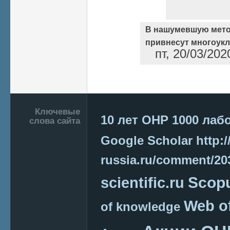
В нашумевшую мето
привнесут многоукл
пт, 20/03/202
Страницы
Подвал
Ключевые
10 лет ОНР
1000 лаб
слова сайта
Google Scholar
http:/
russia.ru/comment/2
Scop
scientific.ru
Web o
of knowledge