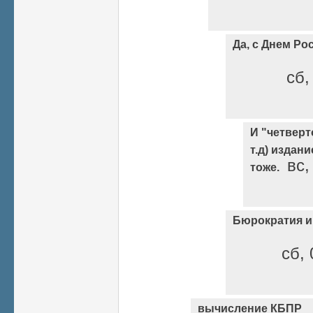
Да, с Днем Ро
сб,
И "четверт
т.д) издан
вс,
тоже.
Бюрократия 
сб, 
вычисление КБПР