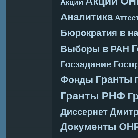
Акции ОН
Акции
Аналитика
Аттес
Бюрократия в н
Г
Выборы в РАН
Госп
Госзадание
Гранты
Фонды
Гранты РНФ
Г
Дмитр
Диссернет
Документы ОН