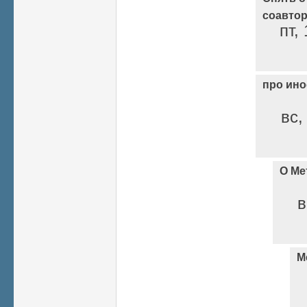
соавтор
пт,
про ин
вс,
О Ме
в
М