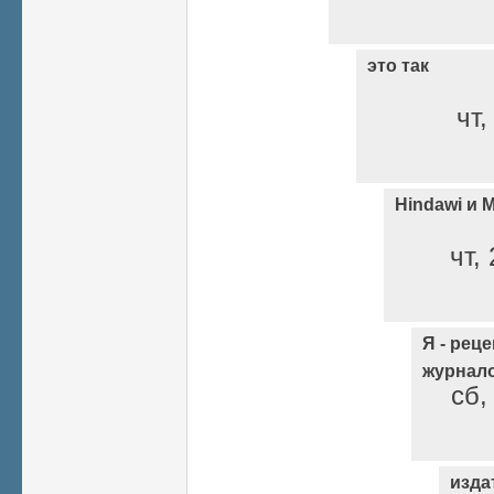
это так
чт,
Hindawi и 
чт,
Я - рец
журнало
сб,
изда