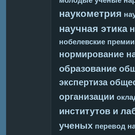
молодые ученые
на
наукометрия
на
научная этика
н
нобелевские премии
нормирование на
образование
общ
экспертиза
обще
организации
окла
институтов и ла
ученых
перевод на