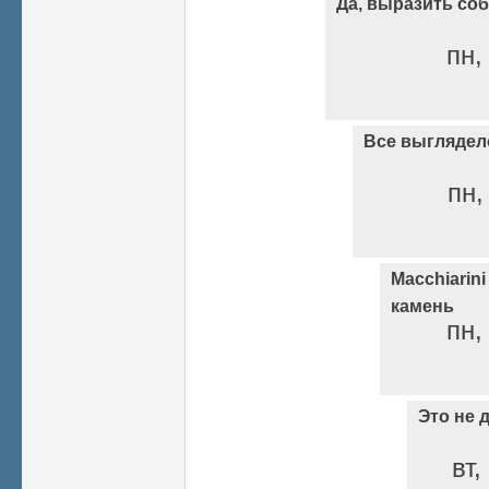
Да, выразить со
пн,
Все выглядел
пн,
Macchiarin
камень
пн,
Это не 
вт,