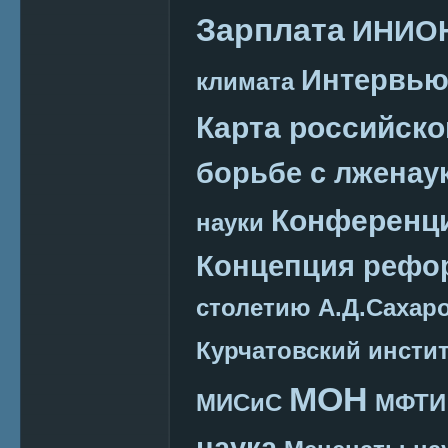
Зарплата
ИНИО
Интервь
климата
Карта российско
борьбе с лженау
Конференц
науки
Концепция реф
столетию А.Д.Сахар
Курчатовский инсти
МОН
МИСиС
МФТИ
наука