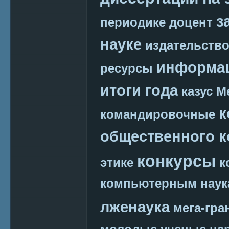
з
периодике
доцент
науке
издательств
информац
ресурсы
итоги года
казус М
к
командировочные
общественного к
конкурсы
этике
к
компьютерным наук
лженаука
мега-гра