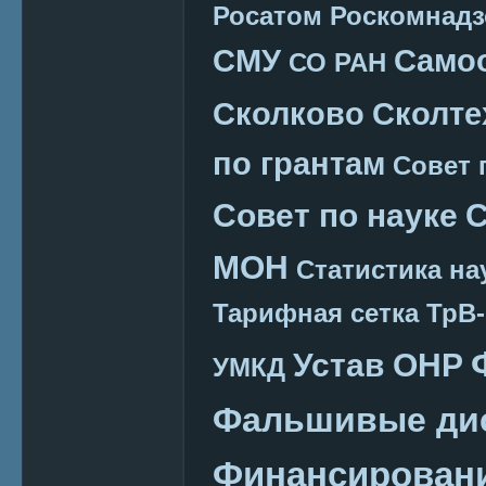
Росатом
Роскомнадз
СМУ
Само
СО РАН
Сколково
Сколте
по грантам
Совет 
Совет по науке
С
МОН
Статистика на
Тарифная сетка
ТрВ-
Устав ОНР
УМКД
Фальшивые ди
Финансировани