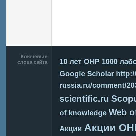
Подвал
Ключевые
10 лет ОНР
1000 лаб
слова сайта
Google Scholar
http:/
russia.ru/comment/2
Scop
scientific.ru
Web o
of knowledge
Акции ОН
Акции