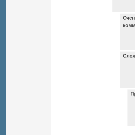
Очен
комм
Слож
П