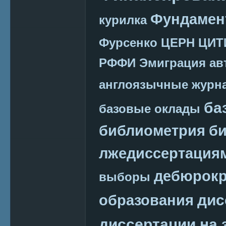
Фундамен
курилка
Фурсенко
ЦЕРН
ЦИТ
РФФИ
Эмиграция
ав
англоязычные журн
ба
базовые оклады
библиометрия
би
лжедиссертация
дебюрокр
выборы
дис
образования
диссертации на 