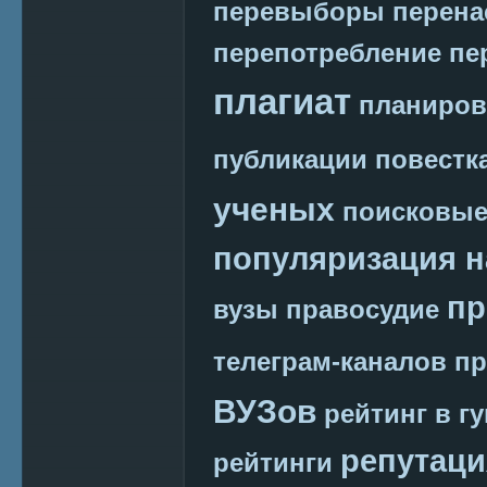
перевыборы
перена
перепотребление
пе
плагиат
планиров
публикации
повестк
ученых
поисковые
популяризация н
пр
вузы
правосудие
телеграм-каналов
пр
ВУЗов
рейтинг в г
репутаци
рейтинги