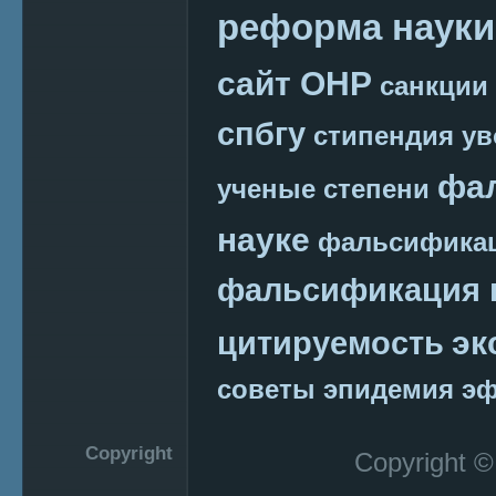
реформа науки
сайт ОНР
санкции
спбгу
стипендия
ув
фа
ученые степени
науке
фальсификац
фальсификация 
эк
цитируемость
советы
эпидемия
эф
Copyright
Copyright 