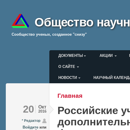
Общество научн
Cообщество ученых, созданное "снизу"
Главное меню
ДОКУМЕНТЫ
АКЦИИ
О САЙТЕ
НОВОСТИ
НАУЧНЫЙ КАЛЕНД
Меню пользователя
Главная
Вы здесь
20
Окт
Российские у
2016
дополнитель
* Редактор
Войдите
или