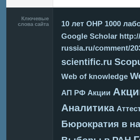
Подвал
Ключевые
10 лет ОНР
1000 лаб
слова сайта
Google Scholar
http:/
russia.ru/comment/2
Scop
scientific.ru
We
Web of knowledge
Акци
АП РФ
Акции
Аналитика
Аттес
Бюрократия в н
Г
Выборы в РАН