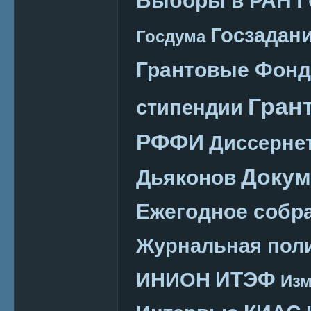
Госзадан
Госдума
Грантовые Фон
Гран
стипендии
РФФИ
Диссерне
Докум
Дьяконов
Ежегодное собр
Журнальная пол
ИТЭФ
ИНИОН
Изм