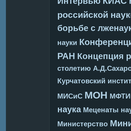
КИАС
Интервью
российской наук
борьбе с лженау
Конференц
науки
РАН
Концепция 
столетию А.Д.Сахар
Курчатовский инсти
МОН
МИСиС
МФТИ
наука
Меценаты нау
Мини
Министерство