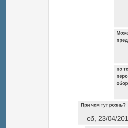
Може
пред
по т
перс
обо
При чем тут рознь?
сб, 23/04/20