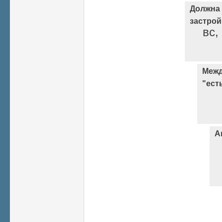
Должна
застрой
вс,
Межд
"ест
А