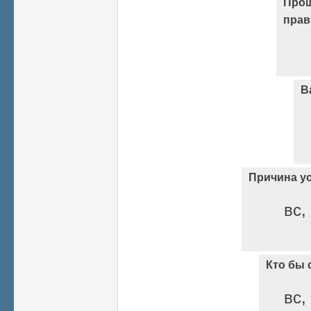
Прощ
прав
В
Причина у
вс,
Кто бы 
вс,