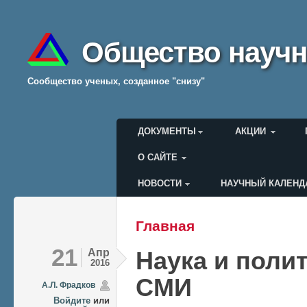
Общество научн
Cообщество ученых, созданное "снизу"
Главное меню
ДОКУМЕНТЫ
АКЦИИ
О САЙТЕ
НОВОСТИ
НАУЧНЫЙ КАЛЕНД
Меню пользователя
Главная
Вы здесь
21
Апр
Наука и поли
2016
СМИ
А.Л. Фрадков
Войдите
или