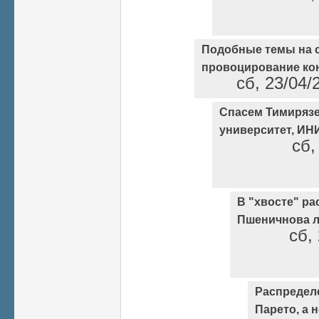
Подобные темы на с
провоцирование ко
сб, 23/04/
Спасем Тимирязе
университет, ИН
сб,
В "хвосте" р
Пшеничнова 
сб,
Распределе
Парето, а 