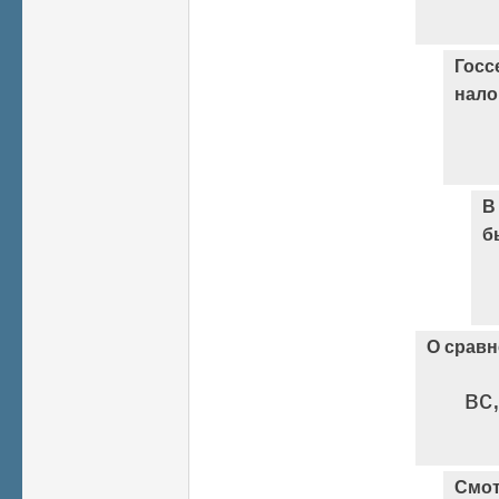
Госс
нало
В
б
О сравн
вс
Смот