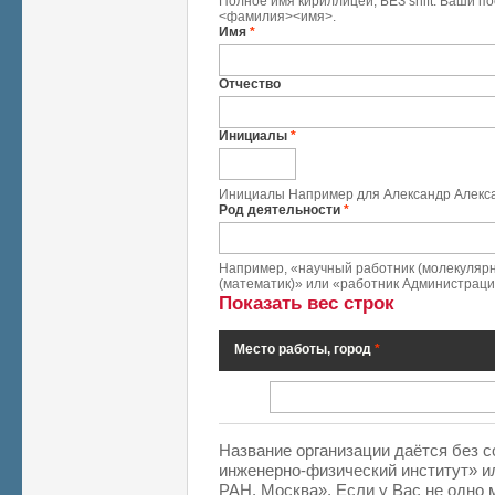
Полное имя кириллицей, БЕЗ shift. Ваши п
<фамилия><имя>.
Имя
*
Отчество
Инициалы
*
Инициалы Например для Александр Алекса
Род деятельности
*
Например, «научный работник (молекуляр
(математик)» или «работник Администрации
Показать вес строк
Место работы, город
*
Место работы, город
*
Название организации даётся без 
инженерно-физический институт» и
РАН, Москва». Если у Вас не одно 