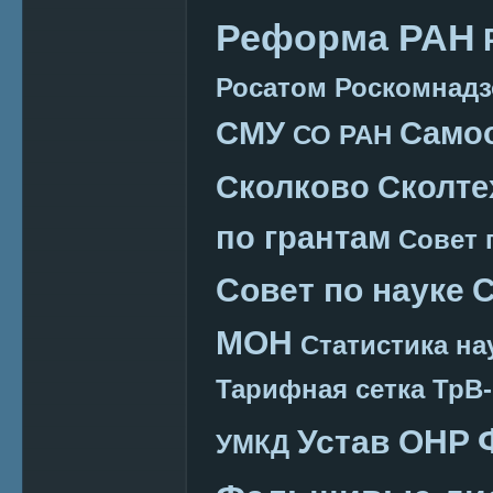
Реформа РАН
Росатом
Роскомнадз
СМУ
Само
СО РАН
Сколково
Сколте
по грантам
Совет 
Совет по науке
С
МОН
Статистика на
Тарифная сетка
ТрВ-
Устав ОНР
УМКД