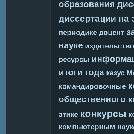
дис
образования
диссертации на 
з
периодике
доцент
науке
издательств
информац
ресурсы
итоги года
казус М
к
командировочные
общественного к
конкурсы
этике
к
компьютерным наук