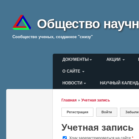
Общество научн
Cообщество ученых, созданное "снизу"
Главное меню
ДОКУМЕНТЫ
АКЦИИ
О САЙТЕ
НОВОСТИ
НАУЧНЫЙ КАЛЕНД
Меню пользователя
»
Главная
Учетная запись
Вы здесь
Регистрация
(активная вкладка)
Войти
Забыли
Главные вкладки
Учетная запись
Хочу зарегистрироваться на сайте
*