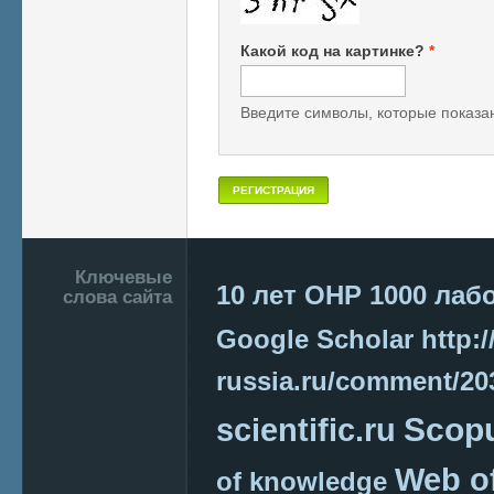
Какой код на картинке?
*
Введите символы, которые показан
Подвал
Ключевые
10 лет ОНР
1000 лаб
слова сайта
Google Scholar
http:/
russia.ru/comment/2
Scop
scientific.ru
Web o
of knowledge