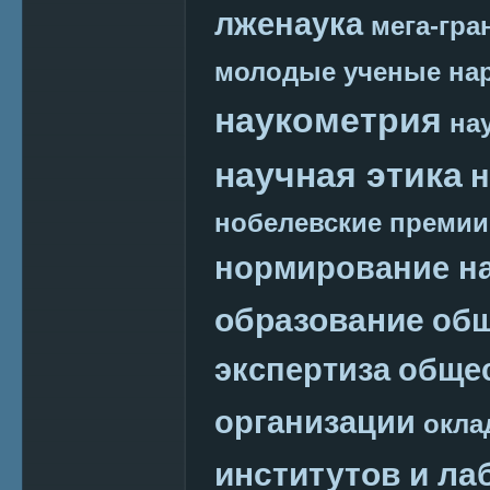
лженаука
мега-гра
молодые ученые
на
наукометрия
на
научная этика
н
нобелевские премии
нормирование на
образование
общ
экспертиза
обще
организации
окла
институтов и ла