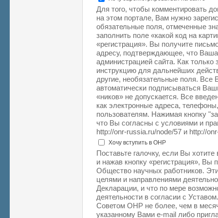
Для того, чтобы комментировать д
на этом портале, Вам нужно зарегис
обязательные поля, отмеченные зна
заполнить поле «какой код на карт
«регистрация». Вы получите письм
адресу, подтверждающее, что Ваша
администрацией сайта. Как только 
инструкцию для дальнейших действ
другие, необязательные поля. Все
автоматически подписываться Ваш
«ников» не допускается. Все введе
как электронные адреса, телефоны,
пользователям. Нажимая кнопку "з
что Вы согласны с условиями и пр
http://onr-russia.ru/node/57 и http://on
Хочу вступить в ОНР
Поставьте галочку, если Вы хотите
и нажав кнопку «регистрация», Вы 
Общество научных работников. Эти
целями и направлениями деятельн
Декларации, и что по мере возможн
деятельности в согласии с Уставом
Советом ОНР не более, чем в месяч
указанному Вами e-mail либо приг