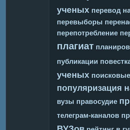
ученых
перевод на
перевыборы
перена
перепотребление
пе
плагиат
планиров
публикации
повестк
ученых
поисковые
популяризация н
пр
вузы
правосудие
телеграм-каналов
пр
ВУЗов
рейтинг в г