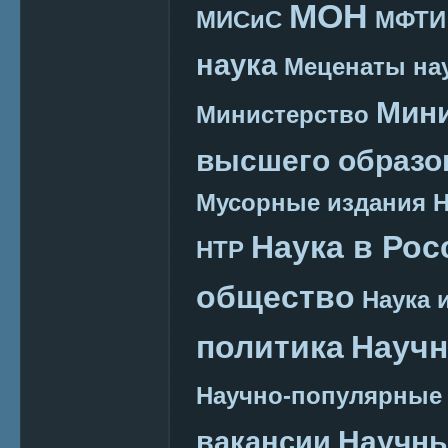
МОН
МИСиС
МФТИ
наука
Меценаты нау
Мини
Министерство
высшего образо
Мусорные издания
Наука в Рос
НТР
общество
Наука 
политика
Научн
Научно-популярные
Научн
вакансии