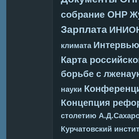
собрание ОНР
Ж
Зарплата
ИНИО
Интервь
климата
Карта российско
борьбе с лженау
Конференц
науки
Концепция реф
столетию А.Д.Сахар
Курчатовский инсти