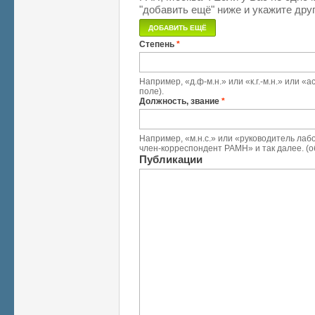
"добавить ещё" ниже и укажите друг
Степень
*
Например, «д.ф-м.н.» или «к.г.-м.н.» или 
поле).
Должность, звание
*
Например, «м.н.с.» или «руководитель лабо
член-корреспондент РАМН» и так далее. (о
Публикации