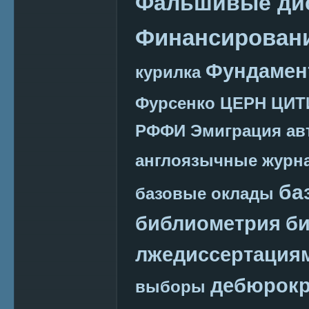
Фальшивые ди
Финансировани
Фундамен
курилка
Фурсенко
ЦЕРН
ЦИТ
РФФИ
Эмиграция
ав
англоязычные журн
ба
базовые оклады
библиометрия
би
лжедиссертация
дебюрокр
выборы