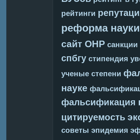
репутаци
рейтинги
реформа науки
сайт ОНР
санкции
спбгу
стипендия
ув
фа
ученые степени
науке
фальсификац
фальсификация 
эк
цитируемость
советы
эпидемия
эф