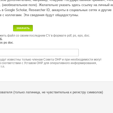
. (необязательное поле). Желательно указать здесь ссылку на личный и
 в Google Scholar, Researcher ID, аккаунты в социальных сетях и другие
 с коллегами. Эти сведения будут общедоступны.
ить файл со своим последним CV в формате pdf, ps, eps, doc.
МБ
.
ps ps doc
.
Будут известны только членам Совета ОНР и при необходимости могут
 в соответствии с Уставом ОНР для оперативного информирования,
т.п.
вателя (только латиница, не чувствительна к регистру символов)