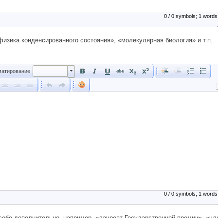
0 / 0 symbols; 1 words
изика конденсированного состояния», «молекулярная биология» и т.п.
Форматирование
атирование
0 / 0 symbols; 1 words
 себе дополнительно, например, «лауреат Государственной премии», «чл