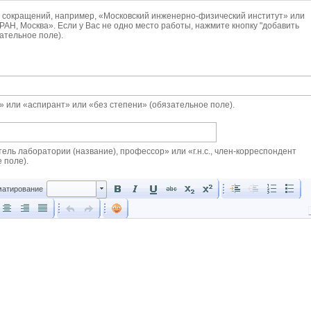
 сокращений, например, «Московский инженерно-физический институт» или
РАН, Москва». Если у Вас не одно место работы, нажмите кнопку "добавить
зательное поле).
н.» или «аспирант» или «без степени» (обязательное поле).
тель лаборатории (название), профессор» или «г.н.с., член-корреспондент
 поле).
Форматирование
атирование