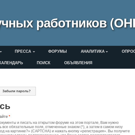
чных работников (ОН
ПРЕССА
ФОРУМЫ
АНАЛИТИКА
ОПРО
КАЛЕНДАРЬ
ПОИСК
ОБЪЯВЛЕНИЯ
еля
Забыли пароль?
дки
ись
сайте
*
документы и писать на открытом форуме на этом портале, Вам нужно
ь все обязательные поля, отмеченные знаком (*), а затем в самом низу
код на картинке?» (CAPTCHA) и нажать кнопку «регистрация». Вы получите