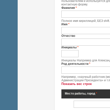
пользователям и используется дл
контактную форму.
Фамилия
*
Полное имя кириллицей, БЕЗ shif
Имя
*
Отчество
Инициалы
*
Инициалы Например для Александ
Род деятельности
*
Например, «научный работник (мо
Администрации Президента» и т.п.
Показать вес строк
Место работы, город
*
Место работы, город
*