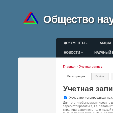
Общество нау
Главное меню
ДОКУМЕНТЫ
АКЦИИ
НОВОСТИ
НАУЧНЫЙ 
Меню пользоват
»
Главная
Учетная запись
Вы здесь
Регистрация
(активная вкладка)
Войти
Главные вкла
Учетная зап
Хочу зарегистрироваться на 
Для того, чтобы комментировать 
зарегистрироваться, т.е. заполнит
страницы заполнить поле «какой 