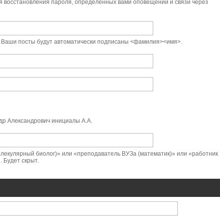
я восстановления пароля, определённых вами оповещений и связи через
t. Ваши посты будут автоматически подписаны <фамилия><имя>.
р Александрович инициалы А.А.
лекулярный биолог)» или «преподаватель ВУЗа (математик)» или «работник
 Будет скрыт.