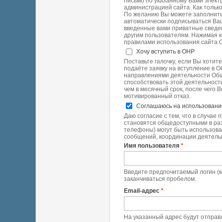
письмо по указанному Вами элект
администрацией сайта. Как тольк
По желанию Вы можете заполнить
автоматически подписываться Ва
введенные вами приватные сведени
другим пользователям. Нажимая к
правилами использования сайта ОНР (
Хочу вступить в ОНР
Поставьте галочку, если Вы хотит
подаёте заявку на вступление в 
направлениями деятельности Общ
способствовать этой деятельност
чем в месячный срок, после чего 
мотивированный отказ.
Соглашаюсь на использован
Даю согласие с тем, что в случае
становятся общедоступными в раз
телефоны) могут быть использова
сообщений, координации деятельно
Имя пользователя
*
Введите предпочитаемый логин (м
заканчиваться пробелом.
Email-адрес
*
На указанный адрес будут отправл