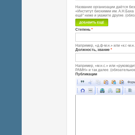
Название организации даётся без
«Институт биохимии им. А.Н.Баха 
ещё" ниже и укажите другие. (обя
Степень
*
Например, «д.ф-м.н.» или «к.г.-м.
Должность, звание
*
Например, «м.н.с.» или «руководи
РАМН» и так далее. (обязательное
Публикации
Форм