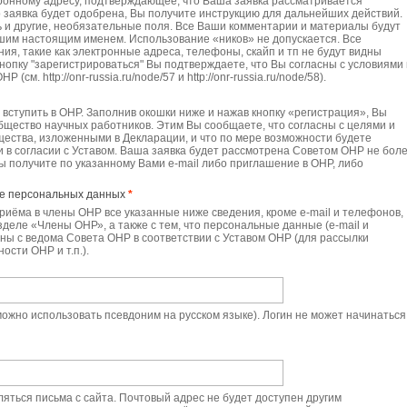
ронному адресу, подтверждающее, что Ваша заявка рассматривается
о заявка будет одобрена, Вы получите инструкцию для дальнейших действий.
 и другие, необязательные поля. Все Ваши комментарии и материалы будут
шим настоящим именем. Использование «ников» не допускается. Все
я, такие как электронные адреса, телефоны, скайп и тп не будут видны
нопку "зарегистрироваться" Вы подтверждаете, что Вы согласны с условиями 
см. http://onr-russia.ru/node/57 и http://onr-russia.ru/node/58).
е вступить в ОНР. Заполнив окошки ниже и нажав кнопку «регистрация», Вы
Общество научных работников. Этим Вы сообщаете, что согласны с целями и
ества, изложенными в Декларации, и что по мере возможности будете
и в согласии с Уставом. Ваша заявка будет рассмотрена Советом ОНР не боле
Вы получите по указанному Вами e-mail либо приглашение в ОНР, либо
ие персональных данных
*
 приёма в члены ОНР все указанные ниже сведения, кроме e-mail и телефонов,
деле «Члены ОНР», а также с тем, что персональные данные (e-mail и
ны с ведома Совета ОНР в соответствии с Уставом ОНР (для рассылки
сти ОНР и т.п.).
ожно использовать псевдоним на русском языке). Логин не может начинаться
яться письма с сайта. Почтовый адрес не будет доступен другим