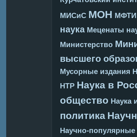
МОН
МИСиС
МФТИ
наука
Меценаты нау
Мини
Министерство
высшего образо
Мусорные издания
Наука в Рос
НТР
общество
Наука 
политика
Научн
Научно-популярные