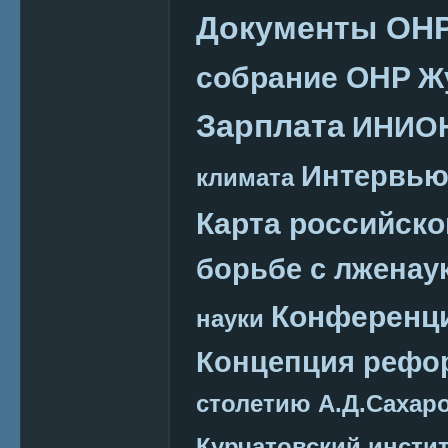
Документы ОН
собрание ОНР
Ж
Зарплата
ИНИО
Интервь
климата
Карта российско
борьбе с лженау
Конференц
науки
Концепция реф
столетию А.Д.Сахар
Курчатовский инсти