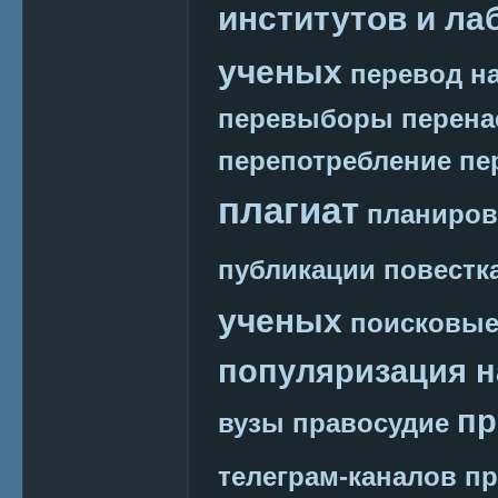
институтов и ла
ученых
перевод на
перевыборы
перена
перепотребление
пе
плагиат
планиров
публикации
повестк
ученых
поисковые
популяризация н
пр
вузы
правосудие
телеграм-каналов
пр