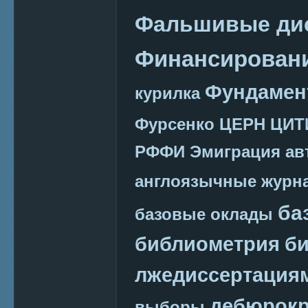
Фальшивые ди
Финансировани
Фундамен
курилка
Фурсенко
ЦЕРН
ЦИТ
РФФИ
Эмиграция
ав
англоязычные журн
ба
базовые оклады
библиометрия
би
лжедиссертация
дебюрокр
выборы