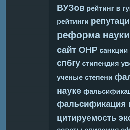
ВУЗов
рейтинг в г
репутаци
рейтинги
реформа науки
сайт ОНР
санкции
спбгу
стипендия
ув
фа
ученые степени
науке
фальсификац
фальсификация 
эк
цитируемость
советы
эпидемия
эф