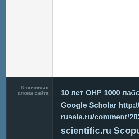
Подвал
Ключевые
10 лет ОНР
1000 лаб
слова сайта
Google Scholar
http:/
russia.ru/comment/2
Scop
scientific.ru