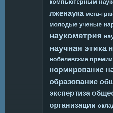
компьютерным наук
лженаука
мега-гра
молодые ученые
на
наукометрия
на
научная этика
н
нобелевские премии
нормирование на
образование
общ
экспертиза
обще
организации
окла