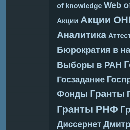
Web o
of knowledge
Акции ОН
Акции
Аналитика
Аттес
Бюрократия в н
Г
Выборы в РАН
Госп
Госзадание
Гранты
Фонды
Гранты РНФ
Г
Дмитр
Диссернет