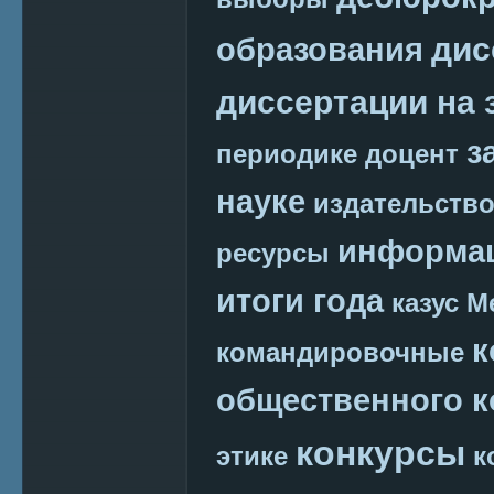
дис
образования
диссертации на 
з
периодике
доцент
науке
издательств
информац
ресурсы
итоги года
казус М
к
командировочные
общественного к
конкурсы
этике
к