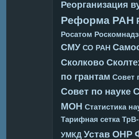
Реорганизация в
Реформа РАН
Росатом
Роскомнадз
СМУ
Само
СО РАН
Сколково
Сколте
по грантам
Совет 
Совет по науке
С
МОН
Статистика на
Тарифная сетка
ТрВ-
Устав ОНР
УМКД