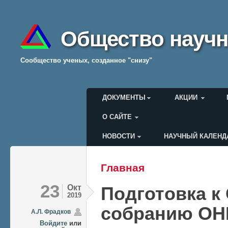
Общество научн
Cообщество ученых, созданное "снизу"
Главное меню
ДОКУМЕНТЫ
АКЦИИ
О САЙТЕ
НОВОСТИ
НАУЧНЫЙ КАЛЕНД
Меню пользователя
Главная
Вы здесь
23
Окт
Подготовка к
2019
собранию ОН
А.Л. Фрадков
Войдите
или