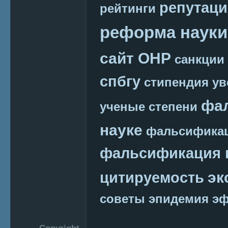
репутаци
рейтинги
реформа науки
сайт ОНР
санкции
спбгу
стипендия
ув
фа
ученые степени
науке
фальсификац
фальсификация 
эк
цитируемость
советы
эпидемия
эф