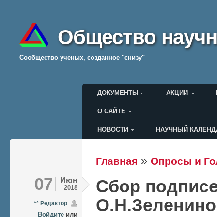
Общество научн
Cообщество ученых, созданное "снизу"
Главное меню
ДОКУМЕНТЫ
АКЦИИ
О САЙТЕ
НОВОСТИ
НАУЧНЫЙ КАЛЕНД
Меню пользователя
»
Главная
Опросы и Го
Вы здесь
07
Июн
Сбор подписе
2018
О.Н.Зеленино
** Редактор
Войдите
или