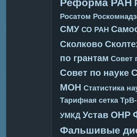
Реформа РАН
Росатом
Роскомнадз
СМУ
Само
СО РАН
Сколково
Сколте
по грантам
Совет 
Совет по науке
С
МОН
Статистика на
Тарифная сетка
ТрВ-
Устав ОНР
УМКД
Фальшивые ди