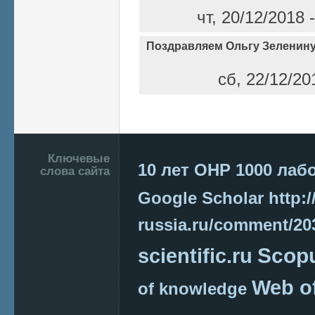
чт, 20/12/2018
Поздравляем Ольгу Зеленину
сб, 22/12/20
Страницы
Подвал
Ключевые
10 лет ОНР
1000 лаб
слова сайта
Google Scholar
http:/
russia.ru/comment/2
Scop
scientific.ru
Web o
of knowledge