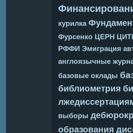
Финансировани
Фундамен
курилка
Фурсенко
ЦЕРН
ЦИТ
РФФИ
Эмиграция
ав
англоязычные журн
ба
базовые оклады
библиометрия
би
лжедиссертация
дебюрокр
выборы
дис
образования