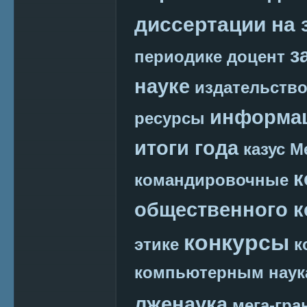
диссертации на 
з
периодике
доцент
науке
издательств
информац
ресурсы
итоги года
казус М
к
командировочные
общественного к
конкурсы
этике
к
компьютерным наук
лженаука
мега-гра