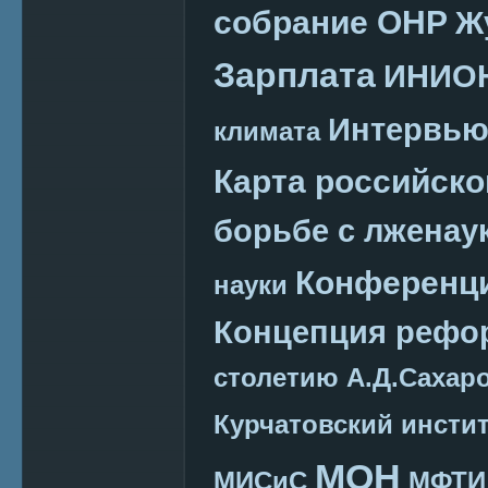
собрание ОНР
Ж
Зарплата
ИНИО
Интервь
климата
Карта российско
борьбе с лженау
Конференц
науки
Концепция реф
столетию А.Д.Сахар
Курчатовский инсти
МОН
МИСиС
МФТИ