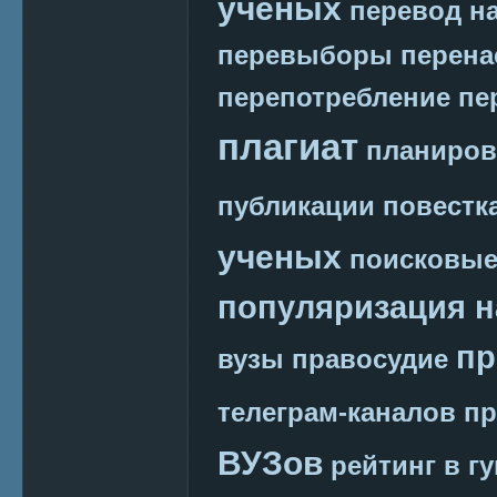
ученых
перевод на
перевыборы
перена
перепотребление
пе
плагиат
планиров
публикации
повестк
ученых
поисковые
популяризация н
пр
вузы
правосудие
телеграм-каналов
пр
ВУЗов
рейтинг в г