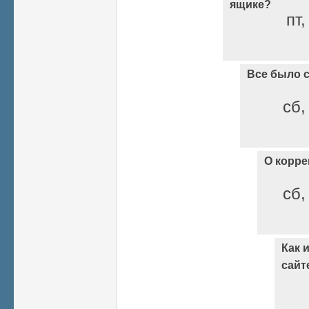
ящике?
пт,
Все было 
сб,
О корре
сб,
Как 
сайт