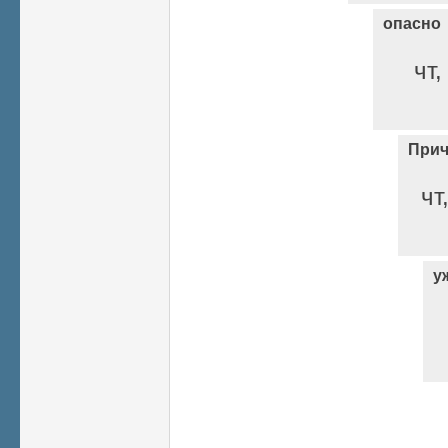
опасно
чт,
Прич
чт
у