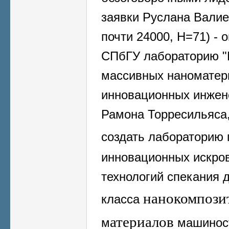
заявки Руслана Валие
почти 24000, Н=71) - 
СПбГУ лабораторию "
массивных наноматер
инновационных инжен
Рамона Торресильяса
создать лабораторию
инновационных искро
технологий спекания 
нанокомпози
класса
атериалов
м
машиност