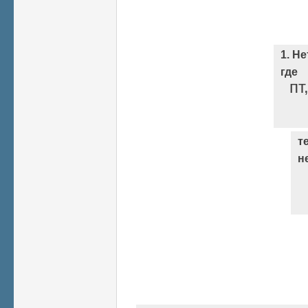
1. Н
где
пт
т
н