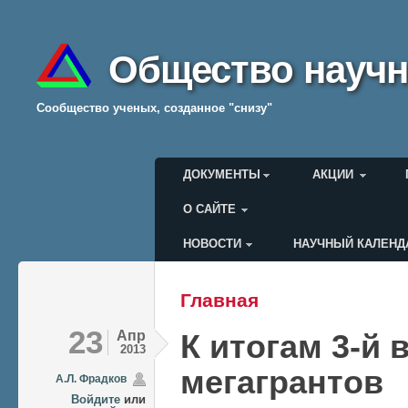
Общество научн
Cообщество ученых, созданное "снизу"
Главное меню
ДОКУМЕНТЫ
АКЦИИ
О САЙТЕ
НОВОСТИ
НАУЧНЫЙ КАЛЕНД
Меню пользователя
Главная
Вы здесь
23
Апр
К итогам 3-й
2013
мегагрантов
А.Л. Фрадков
Войдите
или