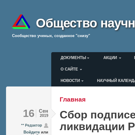
Общество научн
Cообщество ученых, созданное "снизу"
Главное меню
ДОКУМЕНТЫ
АКЦИИ
О САЙТЕ
НОВОСТИ
НАУЧНЫЙ КАЛЕНД
Меню пользователя
Главная
Вы здесь
16
Сен
Сбор подписе
2019
ликвидации 
** Редактор
Войдите
или