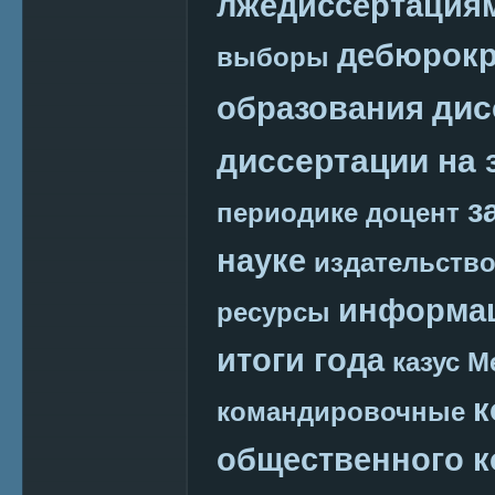
лжедиссертация
дебюрокр
выборы
дис
образования
диссертации на 
з
периодике
доцент
науке
издательств
информац
ресурсы
итоги года
казус М
к
командировочные
общественного к