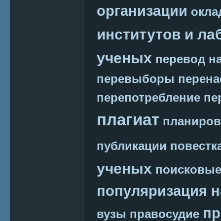
организации
окла
институтов и ла
ученых
перевод на
перевыборы
перена
перепотребление
пе
плагиат
планиров
публикации
повестк
ученых
поисковые
популяризация н
пр
вузы
правосудие