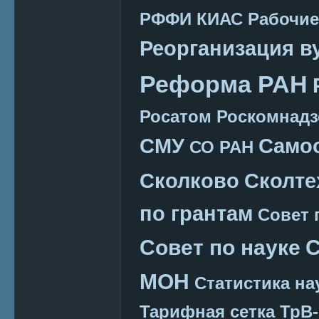
РФФИ КИАС
Рабочие
Реорганизация в
Реформа РАН
Росатом
Роскомнадз
СМУ
Само
СО РАН
Сколково
Сколте
по грантам
Совет 
Совет по науке
С
МОН
Статистика на
Тарифная сетка
ТрВ-