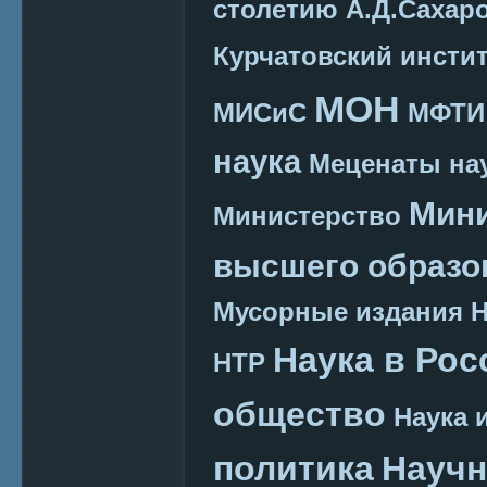
столетию А.Д.Сахар
Курчатовский инсти
МОН
МИСиС
МФТИ
наука
Меценаты нау
Мини
Министерство
высшего образо
Мусорные издания
Наука в Рос
НТР
общество
Наука 
политика
Научн