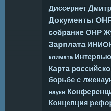
Дмитр
Диссернет
Документы ОН
собрание ОНР
Ж
Зарплата
ИНИО
Интервь
климата
Карта российско
борьбе с лженау
Конференц
науки
Концепция реф