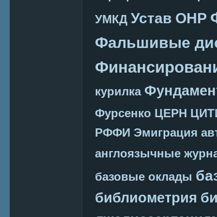
Устав ОНР
УМКД
Фальшивые ди
Финансировани
Фундамен
курилка
Фурсенко
ЦЕРН
ЦИТ
РФФИ
Эмиграция
ав
англоязычные журн
ба
базовые оклады
библиометрия
би