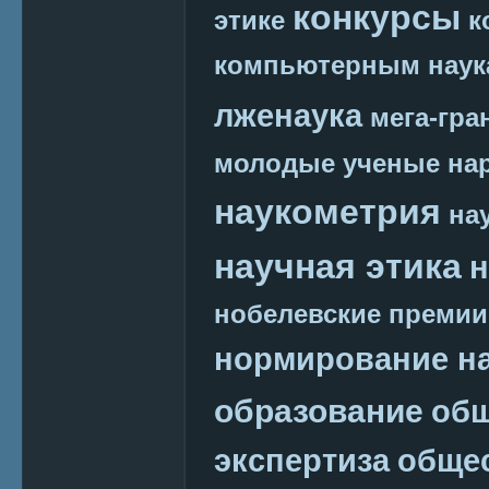
конкурсы
этике
к
компьютерным наук
лженаука
мега-гра
молодые ученые
на
наукометрия
на
научная этика
н
нобелевские премии
нормирование на
образование
общ
экспертиза
обще