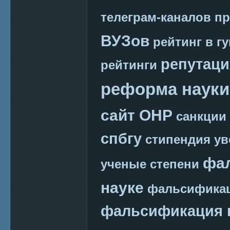
телеграм-каналов
пр
ВУЗов
рейтинг в г
репутаци
рейтинги
реформа науки
сайт ОНР
санкции
спбгу
стипендия
ув
фа
ученые степени
науке
фальсификац
фальсификация 