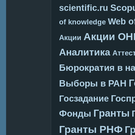
Scop
scientific.ru
Web o
of knowledge
Акции ОН
Акции
Аналитика
Аттес
Бюрократия в н
Г
Выборы в РАН
Госп
Госзадание
Гранты
Фонды
Гранты РНФ
Г