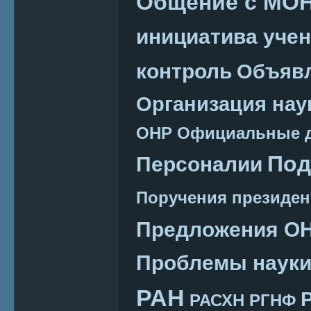
Общение с МО
инициатива уче
контроль
Объяв
Организация нау
ОНР
Официальные 
Под
Персоналии
Поручения президен
Предложения О
Проблемы наук
РАН
РАСХН
РГНФ