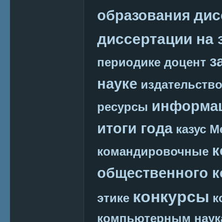
дис
образования
диссертации на 
з
периодике
доцент
науке
издательств
информац
ресурсы
итоги года
казус М
к
командировочные
общественного к
конкурсы
этике
к
компьютерным наук