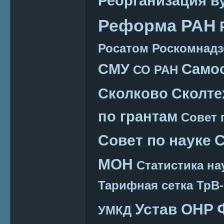
Реорганизация в
Реформа РАН
Росатом
Роскомнадз
СМУ
Само
СО РАН
Сколково
Сколте
по грантам
Совет 
Совет по науке
С
МОН
Статистика на
Тарифная сетка
ТрВ-
Устав ОНР
УМКД