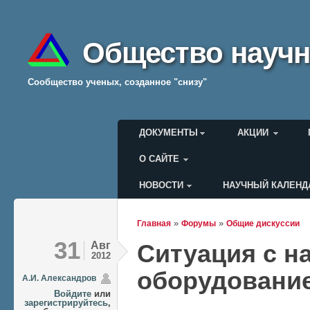
Общество научн
Cообщество ученых, созданное "снизу"
Главное меню
ДОКУМЕНТЫ
АКЦИИ
О САЙТЕ
НОВОСТИ
НАУЧНЫЙ КАЛЕНД
Меню пользователя
»
»
Главная
Форумы
Общие дискуссии
Вы здесь
31
Авг
Ситуация с н
2012
оборудование
А.И. Александров
Войдите
или
зарегистрируйтесь
,