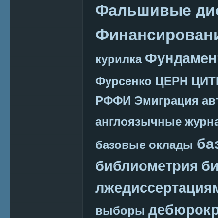
Фальшивые ди
Финансировани
Фундамен
курилка
Фурсенко
ЦЕРН
ЦИТ
РФФИ
Эмиграция
ав
англоязычные журн
ба
базовые оклады
библиометрия
би
лжедиссертация
дебюрокр
выборы