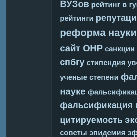
ВУЗов
рейтинг в г
репутаци
рейтинги
реформа науки
сайт ОНР
санкции
спбгу
стипендия
ув
фа
ученые степени
науке
фальсификац
фальсификация 
эк
цитируемость
советы
эпидемия
эф