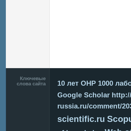
Подвал
Ключевые
10 лет ОНР
1000 лаб
слова сайта
Google Scholar
http:/
russia.ru/comment/2
Scop
scientific.ru