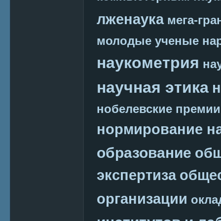
лженаука
мега-гра
молодые ученые
на
наукометрия
на
научная этика
н
нобелевские премии
нормирование на
образование
общ
экспертиза
обще
организации
окла