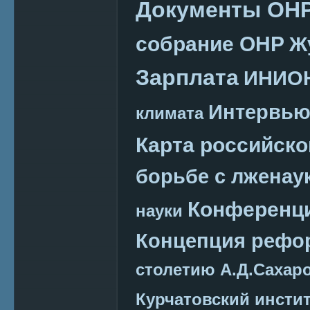
Документы ОН
собрание ОНР
Ж
Зарплата
ИНИО
Интервь
климата
Карта российско
борьбе с лженау
Конференц
науки
Концепция реф
столетию А.Д.Сахар
Курчатовский инсти