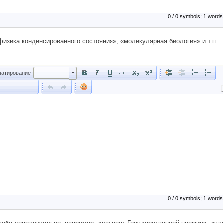
0 / 0 symbols; 1 words
изика конденсированного состояния», «молекулярная биология» и т.п.
Форматирование
атирование
0 / 0 symbols; 1 words
 себе дополнительно, например, «лауреат Государственной премии», «чл