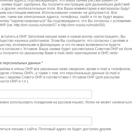
ронному адресу, подтверждающее, что Ваша заявка рассматривается
о заявка будет одобрена, Вы получите инструкцию для дальнейших действий.
 и другие, необязательные поля. Все Ваши комментарии и материалы будут
шим настоящим именем. Использование «ников» не допускается. Все
я, такие как электронные адреса, телефоны, скайп и тп не будут видны
нопку "зарегистрироваться" Вы подтверждаете, что Вы согласны с условиями 
см. http://onr-russia.ru/node/57 и http://onr-russia.ru/node/58).
е вступить в ОНР. Заполнив окошки ниже и нажав кнопку «регистрация», Вы
Общество научных работников. Этим Вы сообщаете, что согласны с целями и
ества, изложенными в Декларации, и что по мере возможности будете
и в согласии с Уставом. Ваша заявка будет рассмотрена Советом ОНР не боле
Вы получите по указанному Вами e-mail либо приглашение в ОНР, либо
ие персональных данных
*
 приёма в члены ОНР все указанные ниже сведения, кроме e-mail и телефонов,
деле «Члены ОНР», а также с тем, что персональные данные (e-mail и
ны с ведома Совета ОНР в соответствии с Уставом ОНР (для рассылки
сти ОНР и т.п.).
ожно использовать псевдоним на русском языке). Логин не может начинаться
яться письма с сайта. Почтовый адрес не будет доступен другим