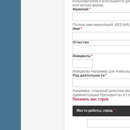
пользователям и используется дл
контактную форму.
Фамилия
*
Полное имя кириллицей, БЕЗ shif
Имя
*
Отчество
Инициалы
*
Инициалы Например для Александ
Род деятельности
*
Например, «научный работник (мо
Администрации Президента» и т.п.
Показать вес строк
Место работы, город
*
Место работы, город
*