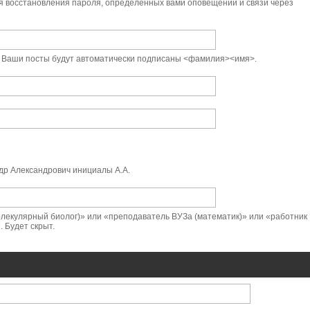
я восстановления пароля, определённых вами оповещений и связи через
t. Ваши посты будут автоматически подписаны <фамилия><имя>.
р Александрович инициалы А.А.
лекулярный биолог)» или «преподаватель ВУЗа (математик)» или «работник
 Будет скрыт.