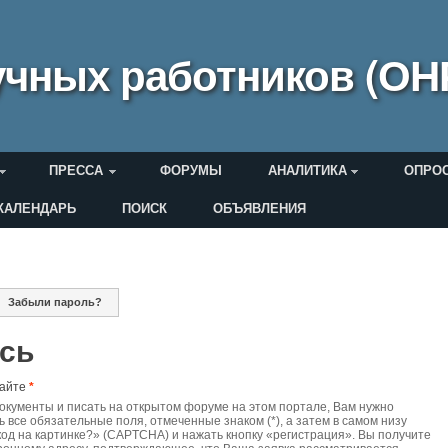
чных работников (ОН
ПРЕССА
ФОРУМЫ
АНАЛИТИКА
ОПРО
КАЛЕНДАРЬ
ПОИСК
ОБЪЯВЛЕНИЯ
еля
Забыли пароль?
дки
ись
сайте
*
документы и писать на открытом форуме на этом портале, Вам нужно
ь все обязательные поля, отмеченные знаком (*), а затем в самом низу
код на картинке?» (CAPTCHA) и нажать кнопку «регистрация». Вы получите