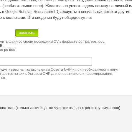
. (необязательное поле). Желательно указать здесь ссылку на личный и
 в Google Scholar, Researcher ID, аккаунты в социальных сетях и другие
 с коллегами. Эти сведения будут общедоступны.
ить файл со своим последним CV в формате pdf, ps, eps, doc.
МБ
.
ps ps doc
.
Будут известны только членам Совета ОНР и при необходимости могут
 в соответствии с Уставом ОНР для оперативного информирования,
т.п.
вателя (только латиница, не чувствительна к регистру символов)