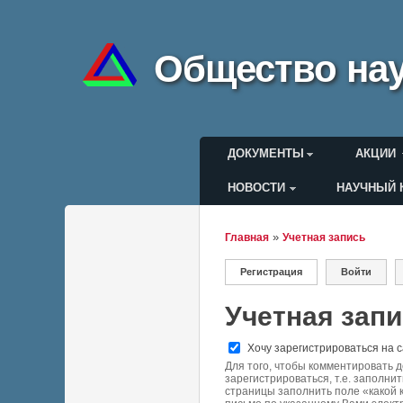
Общество нау
Главное меню
ДОКУМЕНТЫ
АКЦИИ
НОВОСТИ
НАУЧНЫЙ 
Меню пользоват
»
Главная
Учетная запись
Вы здесь
Регистрация
(активная вкладка)
Войти
Главные вкла
Учетная зап
Хочу зарегистрироваться на 
Для того, чтобы комментировать 
зарегистрироваться, т.е. заполнит
страницы заполнить поле «какой 