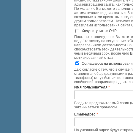
письмо по указанному Вами элект
администрацией сайта. Как тольк
По желанию Вы можете заполнить
автоматически подписываться Ва
введенные вами приватные сведени
другим пользователям. Нажимая к
правилами использования сайта ОНР (
Хочу вступить в ОНР
Поставьте галочку, если Вы хотит
подаёте заявку на вступление в 
направлениями деятельности Общ
способствовать этой деятельност
чем в месячный срок, после чего 
мотивированный отказ.
Соглашаюсь на использован
Даю согласие с тем, что в случае
становятся общедоступными в раз
телефоны) могут быть использова
сообщений, координации деятельно
Имя пользователя
*
Введите предпочитаемый логин (м
заканчиваться пробелом.
Email-адрес
*
На указанный адрес будут отправл