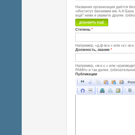
Название организации даётся без
«Институт биохимии им. А.Н.Баха 
ещё" ниже и укажите другие. (обя
Степень
*
Например, «д.ф-м.н.» или «к.г.-м.
Должность, звание
*
Например, «м.н.с.» или «руководи
РАМН» и так далее. (обязательное
Публикации
Форм