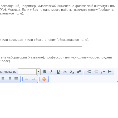
 сокращений, например, «Московский инженерно-физический институт» или
РАН, Москва». Если у Вас не одно место работы, нажмите кнопку "добавить
зательное поле).
н.» или «аспирант» или «без степени» (обязательное поле).
тель лаборатории (название), профессор» или «г.н.с., член-корреспондент
 поле).
Форматирование
атирование