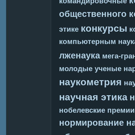
к
командировочные
общественного к
конкурсы
этике
к
компьютерным наук
лженаука
мега-гра
молодые ученые
на
наукометрия
на
научная этика
н
нобелевские премии
нормирование на