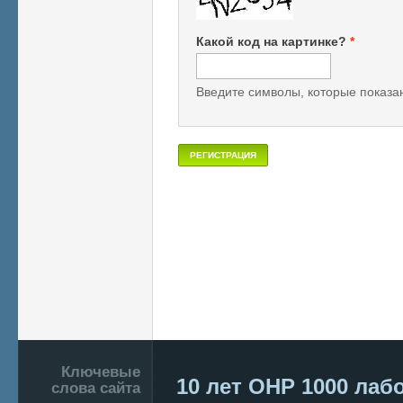
Какой код на картинке?
*
Введите символы, которые показан
Подвал
Ключевые
10 лет ОНР
1000 лаб
слова сайта