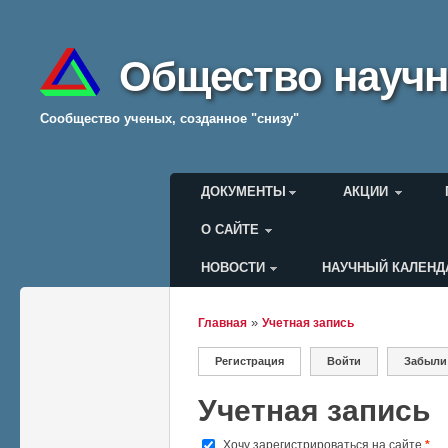
Общество научн
Cообщество ученых, созданное "снизу"
Главное меню
ДОКУМЕНТЫ
АКЦИИ
О САЙТЕ
НОВОСТИ
НАУЧНЫЙ КАЛЕНД
Меню пользователя
»
Главная
Учетная запись
Вы здесь
Регистрация
(активная вкладка)
Войти
Забыли
Главные вкладки
Учетная запись
Хочу зарегистрироваться на сайте
*