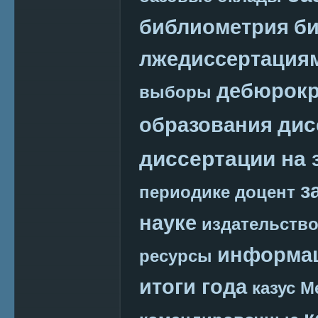
библиометрия
би
лжедиссертация
дебюрокр
выборы
дис
образования
диссертации на 
з
периодике
доцент
науке
издательств
информац
ресурсы
итоги года
казус М