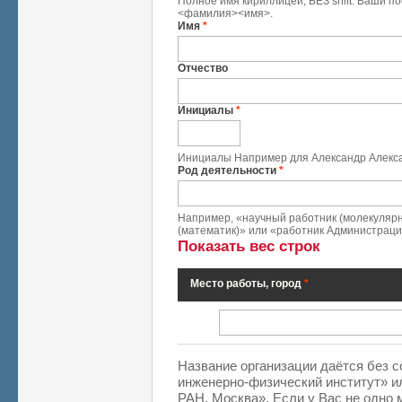
Полное имя кириллицей, БЕЗ shift. Ваши п
<фамилия><имя>.
Имя
*
Отчество
Инициалы
*
Инициалы Например для Александр Алекса
Род деятельности
*
Например, «научный работник (молекуляр
(математик)» или «работник Администрации
Показать вес строк
Место работы, город
*
Место работы, город
*
Название организации даётся без 
инженерно-физический институт» и
РАН, Москва». Если у Вас не одно 