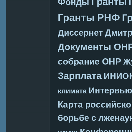
Гранты
Фонды
Гранты РНФ
Г
Дмитр
Диссернет
Документы ОН
собрание ОНР
Ж
Зарплата
ИНИО
Интервь
климата
Карта российско
борьбе с лженау
Конференц