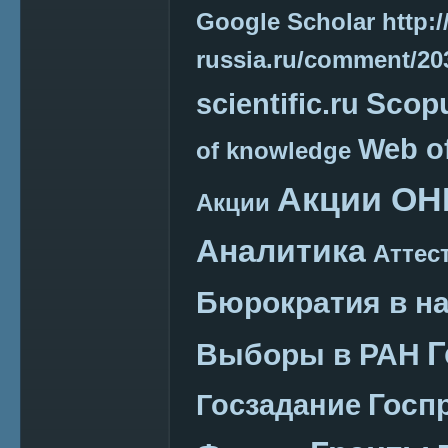
Google Scholar
http:/
russia.ru/comment/2
Scop
scientific.ru
Web o
of knowledge
Акции ОН
Акции
Аналитика
Аттес
Бюрократия в н
Г
Выборы в РАН
Госп
Госзадание