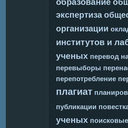
образование
общ
экспертиза
обще
организации
окла
институтов и ла
ученых
перевод на
перевыборы
перена
перепотребление
пе
плагиат
планиров
публикации
повестк
ученых
поисковые