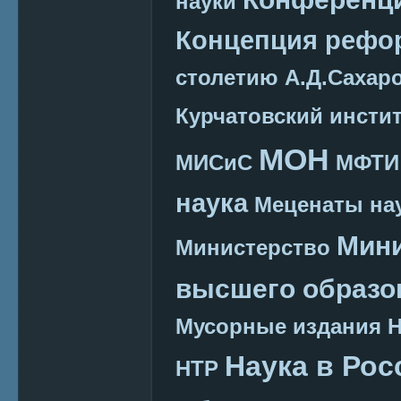
науки
Концепция реф
столетию А.Д.Сахар
Курчатовский инсти
МОН
МИСиС
МФТИ
наука
Меценаты нау
Мини
Министерство
высшего образо
Мусорные издания
Наука в Рос
НТР