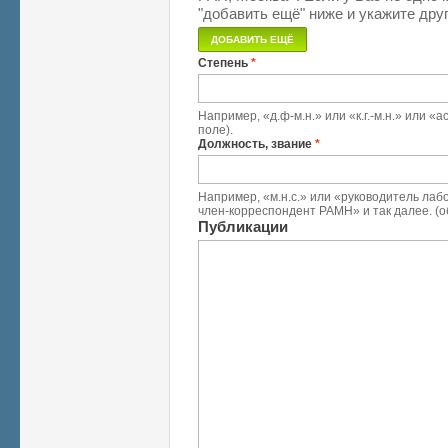
"добавить ещё" ниже и укажите друг
Степень
*
Например, «д.ф-м.н.» или «к.г.-м.н.» или 
поле).
Должность, звание
*
Например, «м.н.с.» или «руководитель лабо
член-корреспондент РАМН» и так далее. (о
Публикации