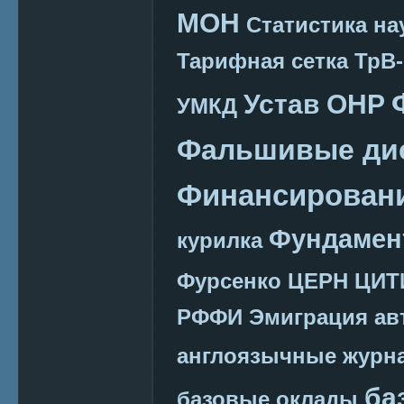
МОН
Статистика на
Тарифная сетка
ТрВ-
Устав ОНР
УМКД
Фальшивые ди
Финансировани
Фундамен
курилка
Фурсенко
ЦЕРН
ЦИТ
РФФИ
Эмиграция
ав
англоязычные журн
ба
базовые оклады