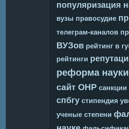
популяризация н
пр
вузы
правосудие
телеграм-каналов
пр
ВУЗов
рейтинг в г
репутаци
рейтинги
реформа науки
сайт ОНР
санкции
спбгу
стипендия
ув
фа
ученые степени
науке
фальсификац