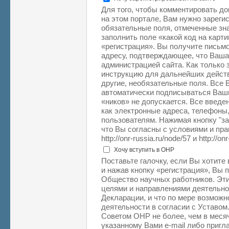
Для того, чтобы комментировать д
на этом портале, Вам нужно зарегис
обязательные поля, отмеченные зна
заполнить поле «какой код на карт
«регистрация». Вы получите письм
адресу, подтверждающее, что Ваша
администрацией сайта. Как только 
инструкцию для дальнейших действ
другие, необязательные поля. Все
автоматически подписываться Ваш
«ников» не допускается. Все введе
как электронные адреса, телефоны,
пользователям. Нажимая кнопку "з
что Вы согласны с условиями и пр
http://onr-russia.ru/node/57 и http://on
Хочу вступить в ОНР
Поставьте галочку, если Вы хотите
и нажав кнопку «регистрация», Вы 
Общество научных работников. Эти
целями и направлениями деятельн
Декларации, и что по мере возможн
деятельности в согласии с Уставом
Советом ОНР не более, чем в месяч
указанному Вами e-mail либо приг