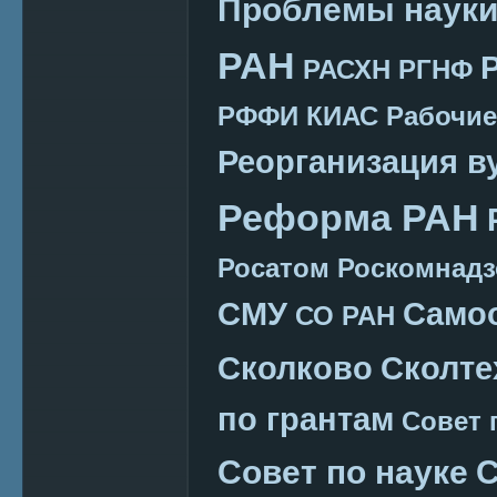
Проблемы наук
РАН
РАСХН
РГНФ
РФФИ КИАС
Рабочие
Реорганизация в
Реформа РАН
Росатом
Роскомнадз
СМУ
Само
СО РАН
Сколково
Сколте
по грантам
Совет 
Совет по науке
С