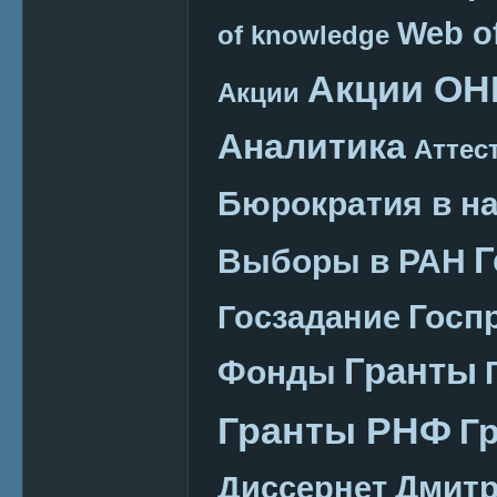
Web o
of knowledge
Акции ОН
Акции
Аналитика
Аттес
Бюрократия в н
Г
Выборы в РАН
Госп
Госзадание
Гранты
Фонды
Гранты РНФ
Г
Дмитр
Диссернет