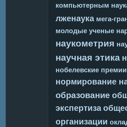
компьютерным наук
лженаука
мега-гра
молодые ученые
на
наукометрия
на
научная этика
н
нобелевские премии
нормирование на
образование
общ
экспертиза
обще
организации
окла