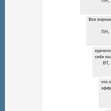
Все хорош
пн,
курчато
себе по
вт,
что 
эффе