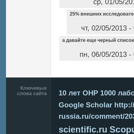
ср, 01/05/20
25% внешних исследовател
чт, 02/05/2013 
а давайте еще черный списо
пн, 06/05/2013 
Страницы
Подвал
Ключевые
10 лет ОНР
1000 лаб
слова сайта
Google Scholar
http:/
russia.ru/comment/2
Scop
scientific.ru