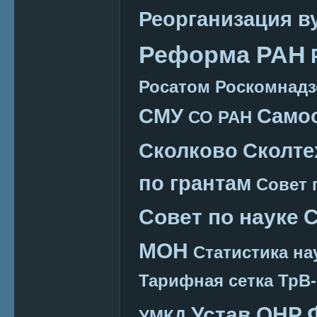
Реорганизация в
Реформа РАН
Росатом
Роскомнадз
СМУ
Само
СО РАН
Сколково
Сколте
по грантам
Совет 
Совет по науке
С
МОН
Статистика на
Тарифная сетка
ТрВ-
Устав ОНР
УМКД