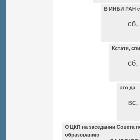
В ИНБИ РАН е
сб,
Кстати, сп
сб,
это да
вс,
О ЦКП на заседании Совета п
образованию