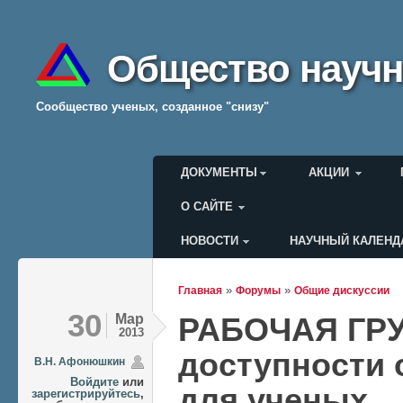
Общество научн
Cообщество ученых, созданное "снизу"
Главное меню
ДОКУМЕНТЫ
АКЦИИ
О САЙТЕ
НОВОСТИ
НАУЧНЫЙ КАЛЕНД
Меню пользователя
»
»
Главная
Форумы
Общие дискуссии
Вы здесь
30
Мар
РАБОЧАЯ ГРУ
2013
доступности 
В.Н. Афонюшкин
Войдите
или
для ученых
зарегистрируйтесь
,