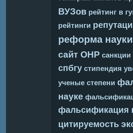
ВУЗов
рейтинг в г
репутаци
рейтинги
реформа науки
сайт ОНР
санкции
спбгу
стипендия
ув
фа
ученые степени
науке
фальсификац
фальсификация 
эк
цитируемость