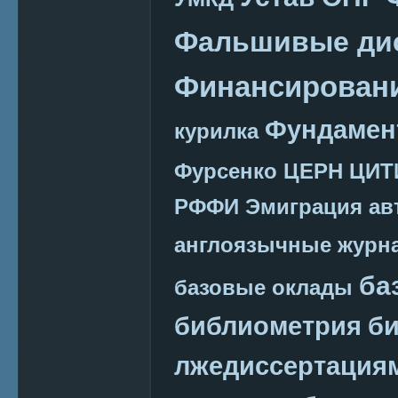
Фальшивые ди
Финансировани
Фундамен
курилка
Фурсенко
ЦЕРН
ЦИТ
РФФИ
Эмиграция
ав
англоязычные журн
ба
базовые оклады
библиометрия
би
лжедиссертация