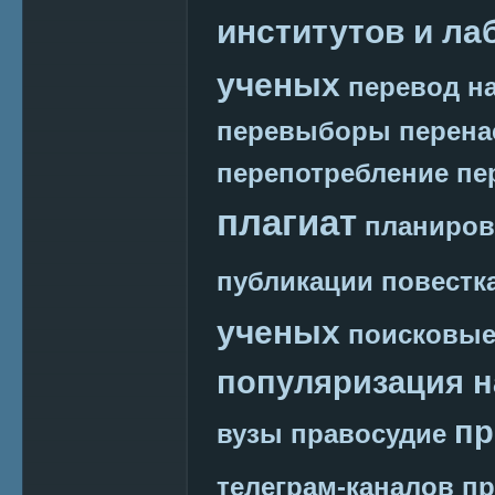
институтов и ла
ученых
перевод на
перевыборы
перена
перепотребление
пе
плагиат
планиров
публикации
повестк
ученых
поисковые
популяризация н
пр
вузы
правосудие
телеграм-каналов
пр