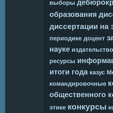
дебюрокр
выборы
дис
образования
диссертации на 
з
периодике
доцент
науке
издательств
информац
ресурсы
итоги года
казус М
к
командировочные
общественного к
конкурсы
этике
к