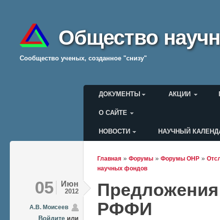
Общество научн
Cообщество ученых, созданное "снизу"
Главное меню
ДОКУМЕНТЫ
АКЦИИ
О САЙТЕ
НОВОСТИ
НАУЧНЫЙ КАЛЕНД
Меню пользователя
»
»
»
Главная
Форумы
Форумы ОНР
Отс
Вы здесь
научных фондов
05
Июн
Предложения 
2012
РФФИ
А.В. Моисеев
Войдите
или