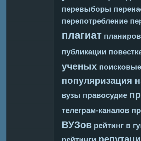
перевыборы
перена
перепотребление
пе
плагиат
планиров
публикации
повестк
ученых
поисковые
популяризация н
пр
вузы
правосудие
телеграм-каналов
пр
ВУЗов
рейтинг в г
репутаци
рейтинги