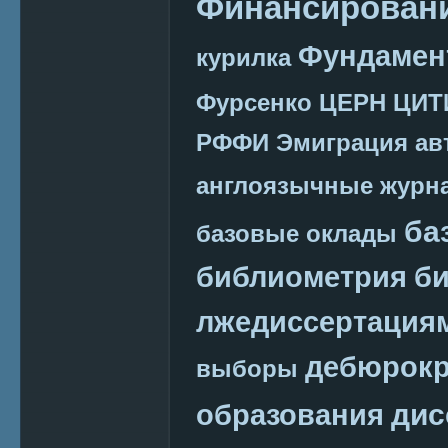
Финансировани
Фундамен
курилка
Фурсенко
ЦЕРН
ЦИТ
РФФИ
Эмиграция
ав
англоязычные журн
ба
базовые оклады
библиометрия
би
лжедиссертация
дебюрокр
выборы
дис
образования