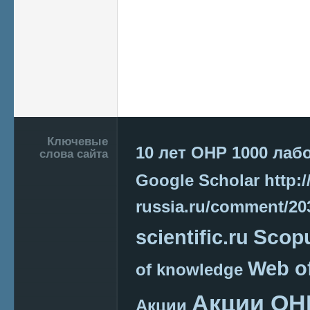
Подвал
Ключевые
10 лет ОНР
1000 лаб
слова сайта
Google Scholar
http:/
russia.ru/comment/2
Scop
scientific.ru
Web o
of knowledge
Акции ОН
Акции