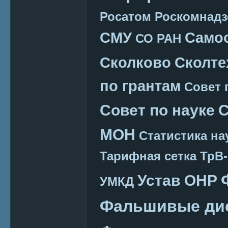
Росатом
Роскомнадз
СМУ
Само
СО РАН
Сколково
Сколте
по грантам
Совет 
Совет по науке
С
МОН
Статистика на
Тарифная сетка
ТрВ-
Устав ОНР
УМКД
Фальшивые ди