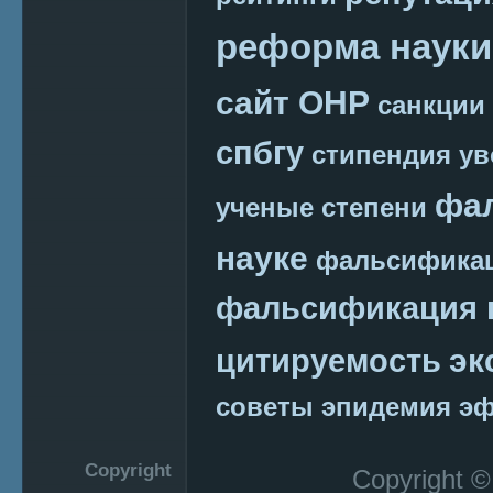
реформа науки
сайт ОНР
санкции
спбгу
стипендия
ув
фа
ученые степени
науке
фальсификац
фальсификация 
эк
цитируемость
советы
эпидемия
эф
Copyright
Copyright 