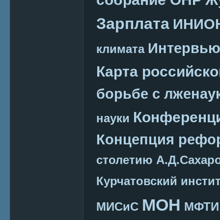
Зарплата
ИНИО
Интервь
климата
Карта российско
борьбе с лженау
Конференц
науки
Концепция реф
столетию А.Д.Сахар
Курчатовский инсти
МОН
МИСиС
МФТИ