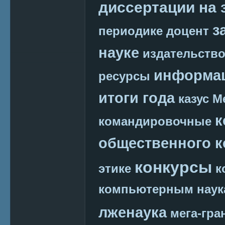
диссертации на 
з
периодике
доцент
науке
издательств
информац
ресурсы
итоги года
казус М
к
командировочные
общественного к
конкурсы
этике
к
компьютерным наук
лженаука
мега-гра