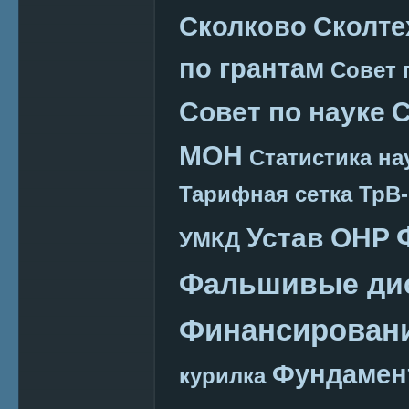
Сколково
Сколте
по грантам
Совет 
Совет по науке
С
МОН
Статистика на
Тарифная сетка
ТрВ-
Устав ОНР
УМКД
Фальшивые ди
Финансировани
Фундамен
курилка