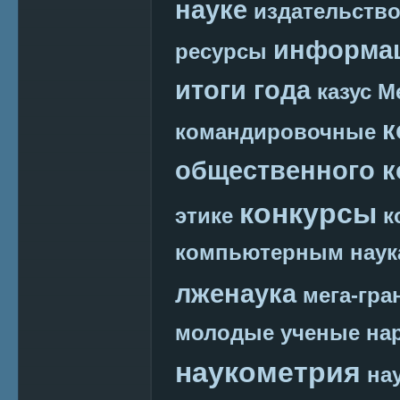
науке
издательств
информац
ресурсы
итоги года
казус М
к
командировочные
общественного к
конкурсы
этике
к
компьютерным наук
лженаука
мега-гра
молодые ученые
на
наукометрия
на