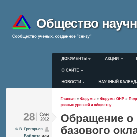
Общество научн
Cообщество ученых, созданное "снизу"
Главное меню
ДОКУМЕНТЫ
АКЦИИ
О САЙТЕ
НОВОСТИ
НАУЧНЫЙ КАЛЕНД
Меню пользователя
»
»
»
Главная
Форумы
Форумы ОНР
Подг
Вы здесь
разных уровней и обществу
28
Сен
Обращение о
2012
базового окл
Ф.В. Григорьев
Войдите
или