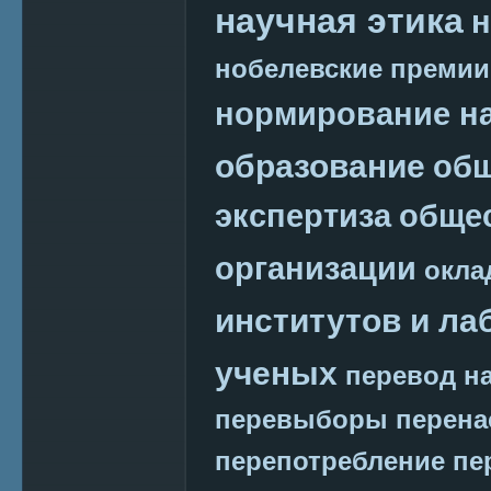
научная этика
н
нобелевские премии
нормирование на
образование
общ
экспертиза
обще
организации
окла
институтов и ла
ученых
перевод на
перевыборы
перена
перепотребление
пе