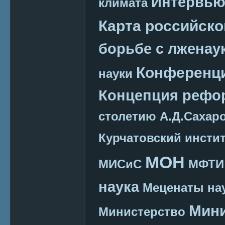
Интервь
климата
Карта российско
борьбе с лженау
Конференц
науки
Концепция реф
столетию А.Д.Сахар
Курчатовский инсти
МОН
МИСиС
МФТИ
наука
Меценаты нау
Мини
Министерство