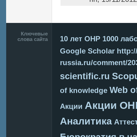
Страницы
Подвал
Ключевые
10 лет ОНР
1000 лаб
слова сайта
Google Scholar
http:/
russia.ru/comment/2
Scop
scientific.ru
Web o
of knowledge
Акции ОН
Акции
Аналитика
Аттес
Бюрократия в н