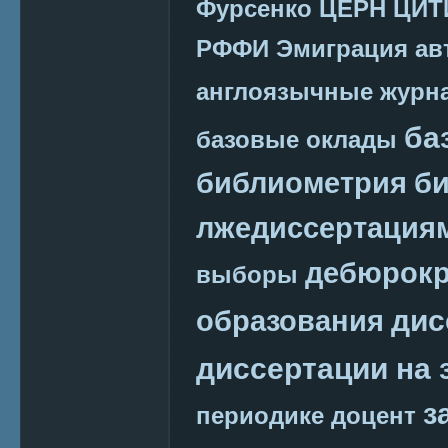
Фурсенко
ЦЕРН
ЦИТ
РФФИ
Эмиграция
ав
англоязычные журн
ба
базовые оклады
библиометрия
би
лжедиссертация
дебюрокр
выборы
дис
образования
диссертации на 
з
периодике
доцент