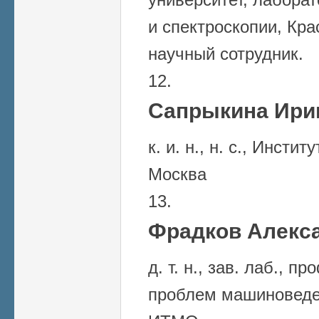
и спектроскопии, Кр
научный сотрудник.
Сапрыкина Ири
к. и. н., н. с., Инсти
Москва
Фрадков Алекса
д. т. н., зав. лаб., п
проблем машиноведе