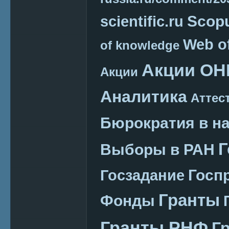
Scop
scientific.ru
Web o
of knowledge
Акции ОН
Акции
Аналитика
Аттес
Бюрократия в н
Г
Выборы в РАН
Госп
Госзадание
Гранты
Фонды
Гранты РНФ
Г