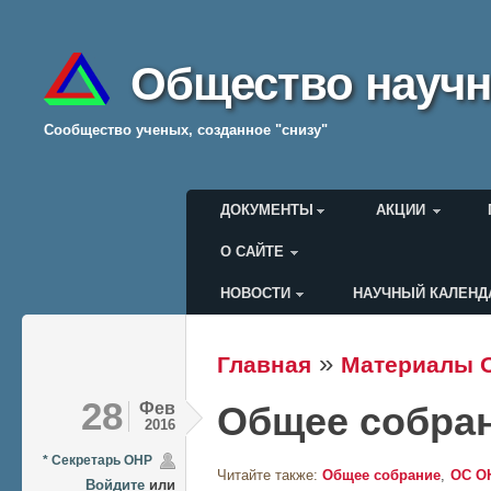
Общество научн
Cообщество ученых, созданное "снизу"
Главное меню
ДОКУМЕНТЫ
АКЦИИ
О САЙТЕ
НОВОСТИ
НАУЧНЫЙ КАЛЕНД
Меню пользователя
»
Главная
Материалы 
Вы здесь
28
Фев
Общее собран
2016
* Секретарь ОНР
Читайте также:
Общее собрание
ОС О
Войдите
или