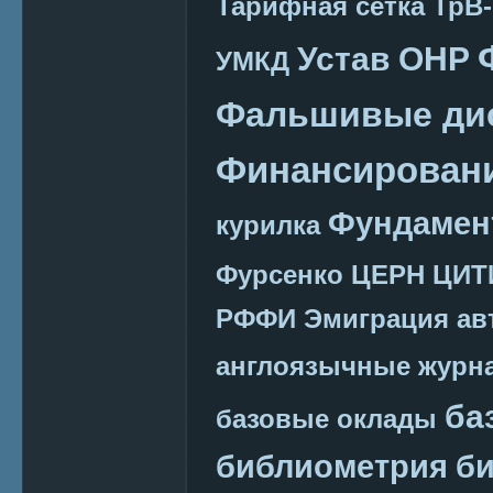
Тарифная сетка
ТрВ-
Устав ОНР
УМКД
Фальшивые ди
Финансировани
Фундамен
курилка
Фурсенко
ЦЕРН
ЦИТ
РФФИ
Эмиграция
ав
англоязычные журн
ба
базовые оклады
библиометрия
би