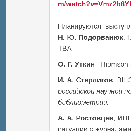
m/watch?v=Vmz2b8Y
Планируются выступл
Н. Ю. Подорванюк
, 
TBA
О. Г. Уткин
, Thomson 
И. А. Стерлигов
, ВШ
российской научной п
библиометрии.
А. А. Ростовцев
, ИП
ситуации с журналами