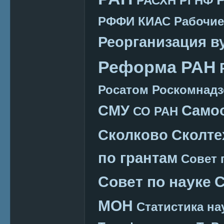
РАСХН
РГНФ
РФФИ КИАС
Рабочие
Реорганизация в
Реформа РАН
Росатом
Роскомнадз
СМУ
Само
СО РАН
Сколково
Сколте
по грантам
Совет 
Совет по науке
С
МОН
Статистика на