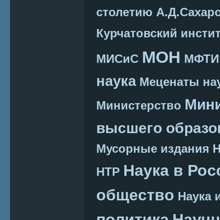
столетию А.Д.Сахар
Курчатовский инсти
МОН
МИСиС
МФТИ
наука
Меценаты нау
Мини
Министерство
высшего образо
Мусорные издания
Наука в Рос
НТР
общество
Наука 
политика
Научн