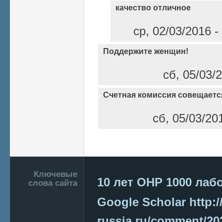
качество отличное
ср, 02/03/2016 
Поддержите женщин!
сб, 05/03/2
Счетная комиссия совещаетс
сб, 05/03/20
Страницы
Подвал
Ключевые
10 лет ОНР
1000 лаб
слова сайта
Google Scholar
http:/
russia.ru/comment/2