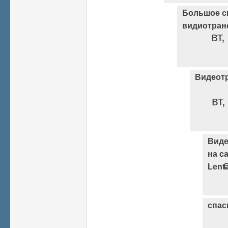
Большое с
видиотран
вт,
Видеот
вт,
Виде
на с
Lenta
спас