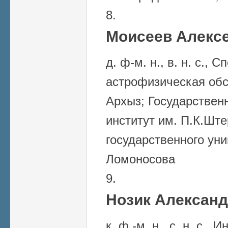
Моисеев Алексе
д. ф-м. н., в. н. с., 
астрофизическая об
Архыз; Государствен
институт им. П.К.Шт
государственного ун
Ломоносова
Нозик Александ
к. ф.-м. н., с. н. с.,