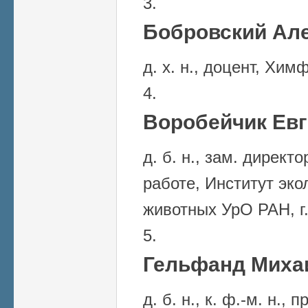
Бобровский Ал
д. х. н., доцент, Хи
Воробейчик Евг
д. б. н., зам. директ
работе, Институт эко
животных УрО РАН, г
Гельфанд Михаи
д. б. н., к. ф.-м. н.,