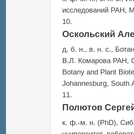
исследований РАН, М
Оскольский Але
д. б. н., в. н. с., Бо
В.Л. Комарова РАН, С
Botany and Plant Biote
Johannesburg, South A
Полютов Сергей
к. ф.-м. н. (PhD), С
университет, лабора