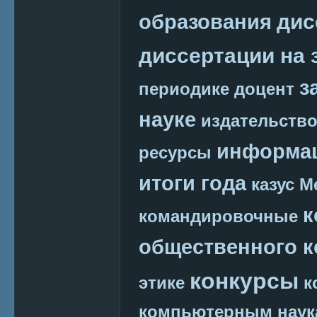
дис
образования
диссертации на 
з
периодике
доцент
науке
издательств
информац
ресурсы
итоги года
казус М
к
командировочные
общественного к
конкурсы
этике
к
компьютерным наук