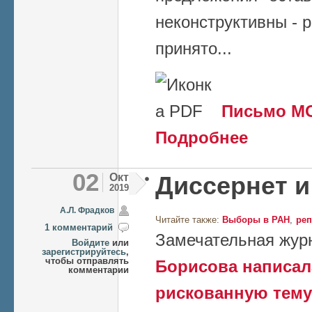
неконструктивны - 
принято...
Письмо М
о Реорганизаци
Подробнее
02
Окт
Диссернет и
2019
А.Л. Фрадков
Читайте также:
Выборы в РАН
реп
1 комментарий
Замечательная жур
Войдите
или
зарегистрируйтесь
,
чтобы отправлять
Борисова написал
комментарии
рискованную тему