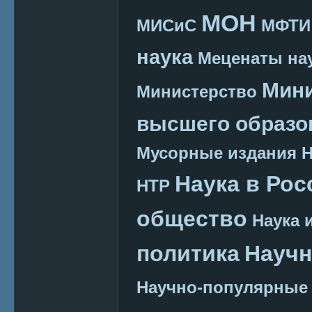
МОН
МИСиС
МФТИ
наука
Меценаты нау
Мини
Министерство
высшего образо
Мусорные издания
Наука в Рос
НТР
общество
Наука 
политика
Научн
Научно-популярные