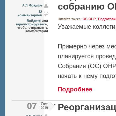
собранию О
А.Л. Фрадков
12
комментариев
Читайте также:
ОС ОНР
Подготовк
Войдите
или
зарегистрируйтесь
,
Уважаемые коллеги
чтобы отправлять
комментарии
Примерно через мес
планируется прове
Собрания (ОС) ОНР
начать к нему подго
о Подготовка 
Подробнее
07
Окт
Реорганизац
2019