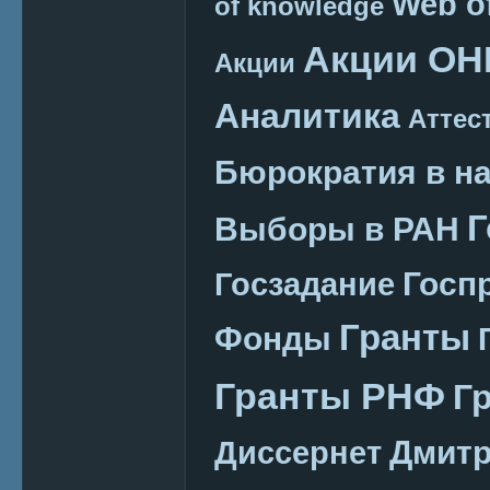
Web o
of knowledge
Акции ОН
Акции
Аналитика
Аттес
Бюрократия в н
Г
Выборы в РАН
Госп
Госзадание
Гранты
Фонды
Гранты РНФ
Г
Дмитр
Диссернет