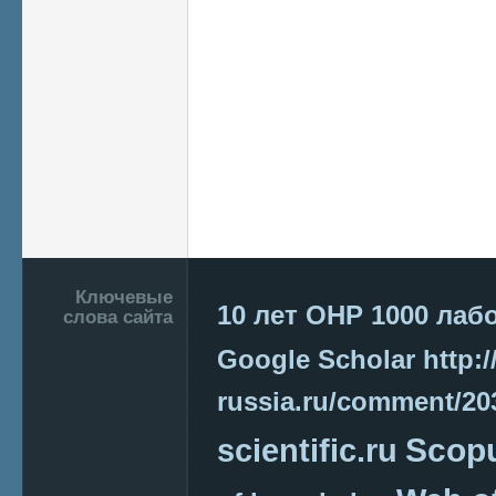
Подвал
Ключевые
10 лет ОНР
1000 лаб
слова сайта
Google Scholar
http:/
russia.ru/comment/2
Scop
scientific.ru