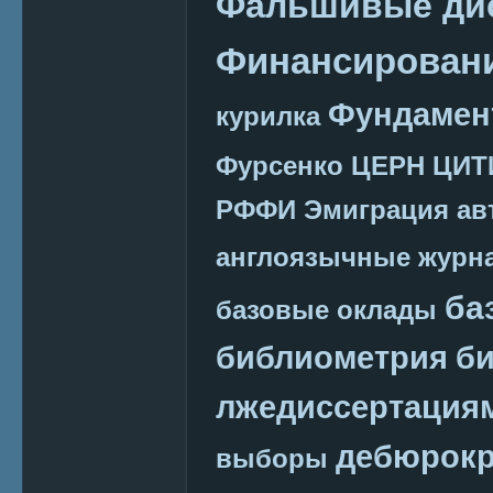
Фальшивые ди
Финансировани
Фундамен
курилка
Фурсенко
ЦЕРН
ЦИТ
РФФИ
Эмиграция
ав
англоязычные журн
ба
базовые оклады
библиометрия
би
лжедиссертация
дебюрокр
выборы