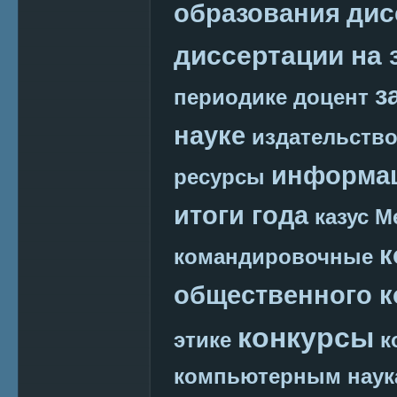
дис
образования
диссертации на 
з
периодике
доцент
науке
издательств
информац
ресурсы
итоги года
казус М
к
командировочные
общественного к
конкурсы
этике
к
компьютерным наук