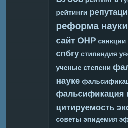
репутаци
рейтинги
реформа науки
сайт ОНР
санкции
спбгу
стипендия
ув
фа
ученые степени
науке
фальсификац
фальсификация 
эк
цитируемость
советы
эпидемия
эф