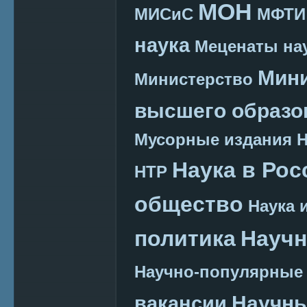
МОН
МИСиС
МФТИ
наука
Меценаты нау
Мини
Министерство
высшего образо
Мусорные издания
Наука в Рос
НТР
общество
Наука 
политика
Научн
Научно-популярные
Научн
вакансии