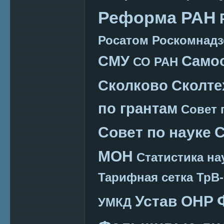
Реформа РАН
Росатом
Роскомнадз
СМУ
Само
СО РАН
Сколково
Сколте
по грантам
Совет 
Совет по науке
С
МОН
Статистика на
Тарифная сетка
ТрВ-
Устав ОНР
УМКД