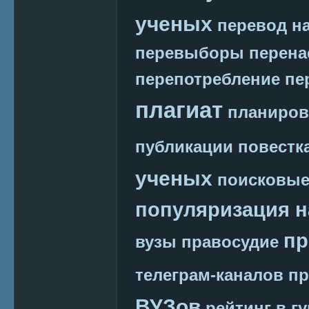
ученых
перевод на
перевыборы
перена
перепотребление
пе
плагиат
планиров
публикации
повестк
ученых
поисковые
популяризация н
пр
вузы
правосудие
телеграм-каналов
пр
ВУЗов
рейтинг в г