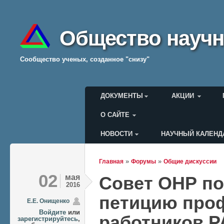
Общество научн
Cообщество ученых, созданное "снизу"
Главное меню
ДОКУМЕНТЫ
АКЦИИ
О САЙТЕ
НОВОСТИ
НАУЧНЫЙ КАЛЕНД
Меню пользователя
»
»
Главная
Форумы
Общие дискуссии
Вы здесь
02
мая
Совет ОНР п
2016
петицию про
Е.Е. Онищенко
Войдите
или
работников 
зарегистрируйтесь
,