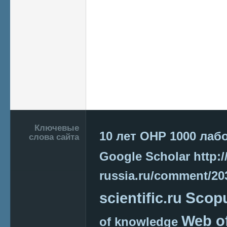
Подвал
Ключевые
10 лет ОНР
1000 лаб
слова сайта
Google Scholar
http:/
russia.ru/comment/2
Scop
scientific.ru
Web o
of knowledge