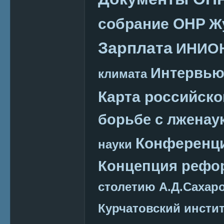
собрание ОНР
Ж
Зарплата
ИНИО
Интервь
климата
Карта российско
борьбе с лженау
Конференц
науки
Концепция реф
столетию А.Д.Сахар
Курчатовский инсти