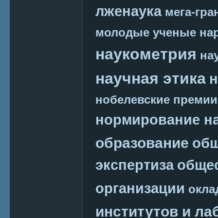
лженаука
мега-гра
молодые ученые
на
наукометрия
на
научная этика
н
нобелевские премии
нормирование на
образование
общ
экспертиза
обще
организации
окла
институтов и ла