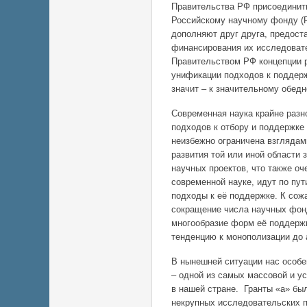
Правительства РФ присоединит
Российскому научному фонду (
дополняют друг друга, предост
финансирования их исследоват
Правительством РФ концепции р
унификации подходов к поддерж
значит – к значительному обед
Современная наука крайне разн
подходов к отбору и поддержке
неизбежно ограничена взглядам
развития той или иной области
научных проектов, что также о
современной науке, идут по пу
подходы к её поддержке. К сож
сокращение числа научных фон
многообразие форм её поддерж
тенденцию к монополизации до 
В нынешней ситуации нас особе
– одной из самых массовой и 
в нашей стране. Гранты «а» бы
некрупных исследовательских п