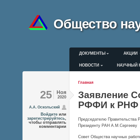
Общество нау
Главное меню
ДОКУМЕНТЫ
АКЦИИ
НОВОСТИ
НАУЧНЫЙ 
Меню пользоват
Главная
Вы здесь
25
Ноя
Заявление С
2020
РФФИ к РНФ
А.А. Оскольский
Войдите
или
зарегистрируйтесь
,
Председателю Правительства Р
чтобы отправлять
Президенту РАН А.М.Сергееву
комментарии
Совет Общества научных работ