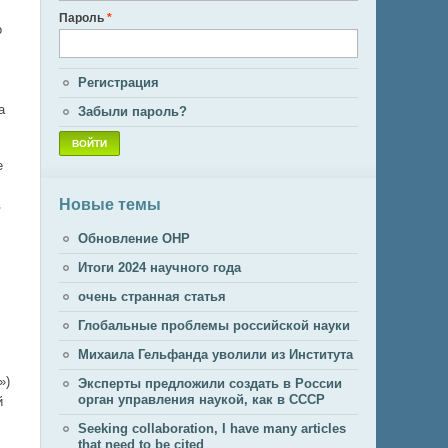
Пароль
*
о
Регистрация
а
Забыли пароль?
е
Новые темы
в
Обновление ОНР
Итоги 2024 научного года
очень странная статья
Глобальные проблемы российской науки
Михаила Гельфанда уволили из Института
»)
Эксперты предложили создать в России
орган управления наукой, как в СССР
й
Seeking collaboration, I have many articles
that need to be cited