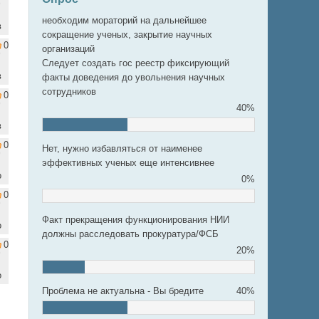
необходим мораторий на дальнейшее
в
сокращение ученых, закрытие научных
0
организаций
Следует создать гос реестр фиксирующий
в
факты доведения до увольнения научных
сотрудников
0
40%
в
0
Нет, нужно избавляться от наименее
эффективных ученых еще интенсивнее
о
0%
0
Факт прекращения функционирования НИИ
о
должны расследовать прокуратура/ФСБ
0
20%
о
Проблема не актуальна - Вы бредите
40%