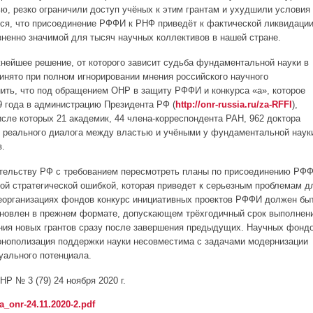
ю, резко ограничили доступ учёных к этим грантам и ухудшили условия
ся, что присоединение РФФИ к РНФ приведёт к фактической ликвидаци
ненно значимой для тысяч научных коллективов в нашей стране.
нейшее решение, от которого зависит судьба фундаментальной науки в
ринято при полном игнорировании мнения российского научного
ить, что под обращением ОНР в защиту РФФИ и конкурса «а», которое
9 года в администрацию Президента РФ (
http://onr-russia.ru/za-RFFI
),
исле которых 21 академик, 44 члена-корреспондента РАН, 962 доктора
ез реального диалога между властью и учёными у фундаментальной наук
в.
тельству РФ с требованием пересмотреть планы по присоединению РФ
ной стратегической ошибкой, которая приведет к серьезным проблемам д
реорганизациях фондов конкурс инициативных проектов РФФИ должен бы
тановлен в прежнем формате, допускающем трёхгодичный срок выполнен
ния новых грантов сразу после завершения предыдущих. Научных фонд
онополизация поддержки науки несовместима с задачами модернизации
туального потенциала.
Р № 3 (79) 24 ноября 2020 г.
a_onr-24.11.2020-2.pdf