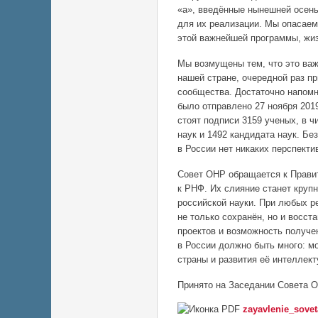
«а», введённые нынешней осень
для их реализации. Мы опасаем
этой важнейшей программы, жиз
Мы возмущены тем, что это важ
нашей стране, очередной раз п
сообщества. Достаточно напомн
было отправлено 27 ноября 201
стоят подписи 3159 ученых, в ч
наук и 1492 кандидата наук. Б
в России нет никаких перспекти
Совет ОНР обращается к Прави
к РНФ. Их слияние станет круп
российской науки. При любых 
не только сохранён, но и восс
проектов и возможность получе
в России должно быть много: м
страны и развития её интеллек
Принято на Заседании Совета ОН
zayavlenie_sovet