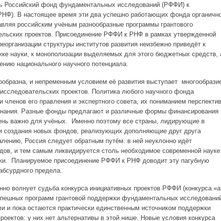
ь Российский фонд фундаментальных исследований (РФФИ) к
РНФ). В настоящее время эти два успешно работающих фонда органичн
авляя российским учёным разнообразные программы грантового
ельских проектов. Присоединение РФФИ к РНФ в рамках утвержденной
еорганизации структуры институтов развития неизбежно приведёт к
ке науки, к монополизации выделяемых для этого бюджетных средств, 
нению национального научного потенциала.
ообразна, и непременным условием её развития выступает многообрази
 исследовательских проектов. Политика любого научного фонда
и членов его правления и экспертного совета, их пониманием перспекти
 знания. Разные фонды предлагают и различные формы финансирования
чень важно для учёных. Именно поэтому все страны, лидирующие в
ти создания новых фондов, реализующих дополняющие друг друга
алению, Россия следует обратным путём: в ней неуклонно идёт
дов, и тем самым ликвидируется столь необходимое современной науке
ки. Планируемое присоединение РФФИ к РНФ доводит эту пагубную
абсурдного предела.
нно волнует судьба конкурса инициативных проектов РФФИ (конкурса «а
успешных программ грантовой поддержки фундаментальных исследовани
ли и пока остаются практически единственным источником поддержки
роектов: у них нет альтернативы в этой нише. Новые условия конкурса