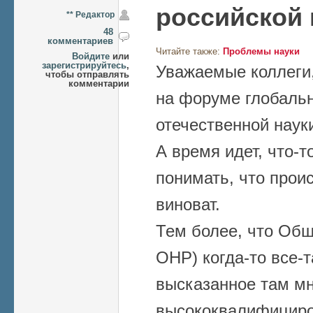
российской 
** Редактор
48
комментариев
Читайте также:
Проблемы науки
Войдите
или
зарегистрируйтесь
,
Уважаемые коллеги
чтобы отправлять
комментарии
на форуме глобаль
отечественной наук
А время идет, что-т
понимать, что проис
виноват.
Тем более, что Об
ОНР) когда-то все-т
высказанное там м
высококвалифициро