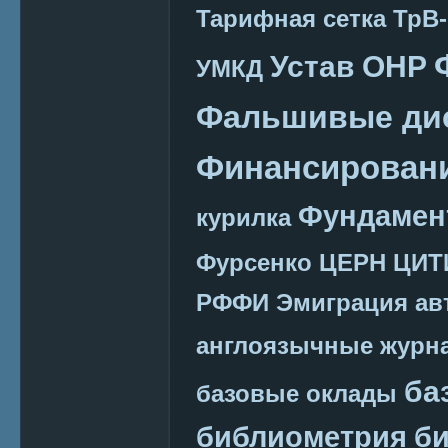
Тарифная сетка
ТрВ-
Устав ОНР
УМКД
Фальшивые ди
Финансировани
Фундамен
курилка
Фурсенко
ЦЕРН
ЦИТ
РФФИ
Эмиграция
ав
англоязычные журн
ба
базовые оклады
библиометрия
би