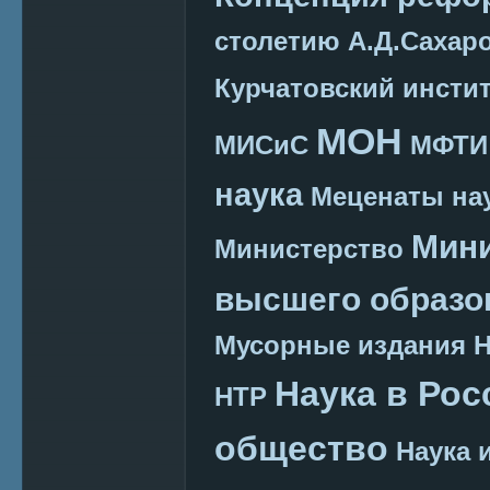
столетию А.Д.Сахар
Курчатовский инсти
МОН
МИСиС
МФТИ
наука
Меценаты нау
Мини
Министерство
высшего образо
Мусорные издания
Наука в Рос
НТР
общество
Наука 