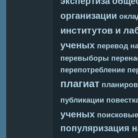
экспертиза
обще
организации
окла
институтов и ла
ученых
перевод на
перевыборы
перена
перепотребление
пе
плагиат
планиров
публикации
повестк
ученых
поисковые
популяризация н