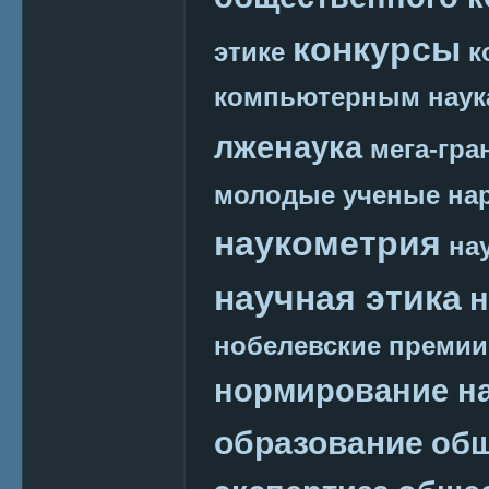
конкурсы
этике
к
компьютерным наук
лженаука
мега-гра
молодые ученые
на
наукометрия
на
научная этика
н
нобелевские премии
нормирование на
образование
общ