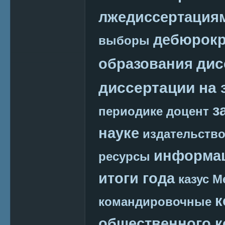
лжедиссертация
дебюрокр
выборы
дис
образования
диссертации на 
з
периодике
доцент
науке
издательств
информац
ресурсы
итоги года
казус М
к
командировочные
общественного к