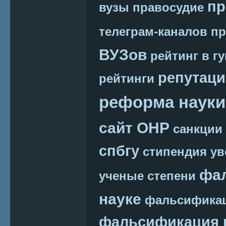
пр
вузы
правосудие
телеграм-каналов
пр
ВУЗов
рейтинг в г
репутаци
рейтинги
реформа науки
сайт ОНР
санкции
спбгу
стипендия
ув
фа
ученые степени
науке
фальсификац
фальсификация 