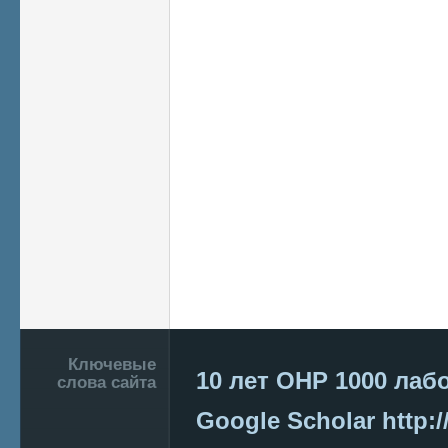
Подвал
Ключевые
10 лет ОНР
1000 лаб
слова сайта
Google Scholar
http:/