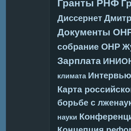
Гранты РНФ
Г
Дмитр
Диссернет
Документы ОН
собрание ОНР
Ж
Зарплата
ИНИО
Интервь
климата
Карта российско
борьбе с лженау
Конференц
науки
Концепция реф