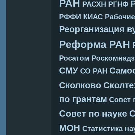
РАН
РАСХН
РГНФ
РФФИ КИАС
Рабочие
Реорганизация в
Реформа РАН
Росатом
Роскомнадз
СМУ
Само
СО РАН
Сколково
Сколте
по грантам
Совет 
Совет по науке
С
МОН
Статистика на