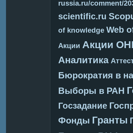
russia.ru/comment/2
Scop
scientific.ru
Web o
of knowledge
Акции ОН
Акции
Аналитика
Аттес
Бюрократия в н
Г
Выборы в РАН
Госп
Госзадание
Гранты
Фонды