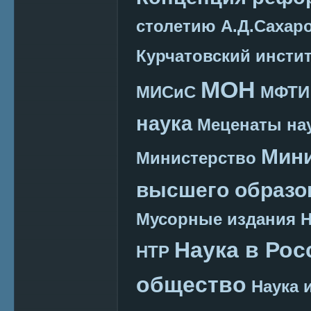
столетию А.Д.Сахар
Курчатовский инсти
МОН
МИСиС
МФТИ
наука
Меценаты нау
Мини
Министерство
высшего образо
Мусорные издания
Наука в Рос
НТР
общество
Наука 