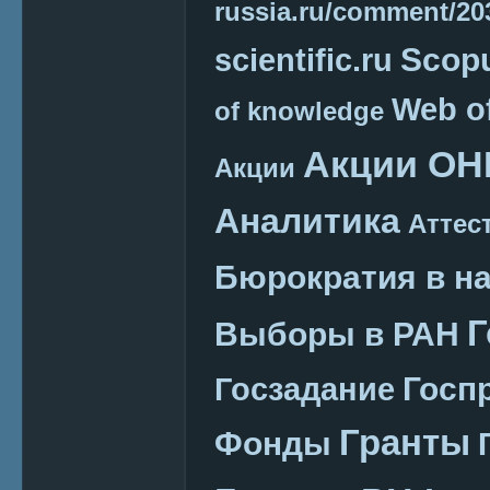
russia.ru/comment/2
Scop
scientific.ru
Web o
of knowledge
Акции ОН
Акции
Аналитика
Аттес
Бюрократия в н
Г
Выборы в РАН
Госп
Госзадание
Гранты
Фонды