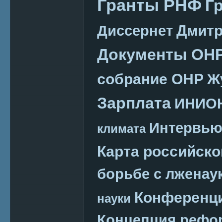
Гранты РНФ
Г
Дмитр
Диссернет
Документы ОН
собрание ОНР
Ж
Зарплата
ИНИО
Интервь
климата
Карта российско
борьбе с лженау
Конференц
науки
Концепция реф