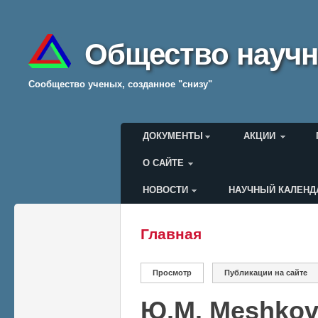
Общество научн
Cообщество ученых, созданное "снизу"
Главное меню
ДОКУМЕНТЫ
АКЦИИ
О САЙТЕ
НОВОСТИ
НАУЧНЫЙ КАЛЕНД
Меню пользователя
Главная
Вы здесь
Главные вкладки
Просмотр
(активная вкладка)
Публикации на сайте
Ю.М. Meshko