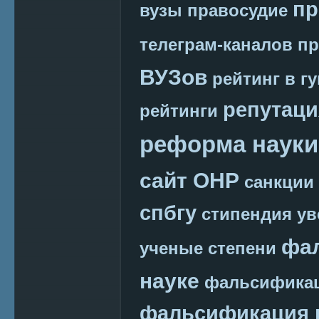
пр
вузы
правосудие
телеграм-каналов
пр
ВУЗов
рейтинг в г
репутаци
рейтинги
реформа науки
сайт ОНР
санкции
спбгу
стипендия
ув
фа
ученые степени
науке
фальсификац
фальсификация 