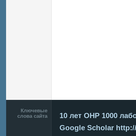
Подвал
Ключевые
10 лет ОНР
1000 лаб
слова сайта
Google Scholar
http:/