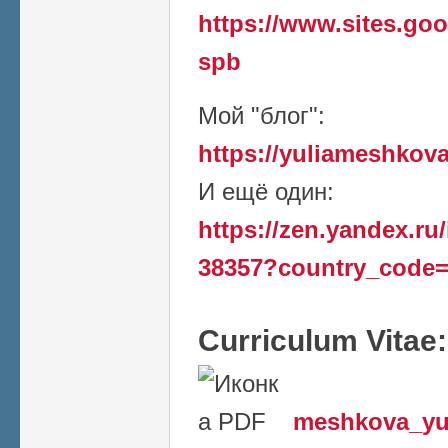
https://www.sites.go
spb
Мой "блог":
https://yuliameshkov
И ещё один:
https://zen.yandex.ru
38357?country_code=
Curriculum Vitae
meshkova_yu