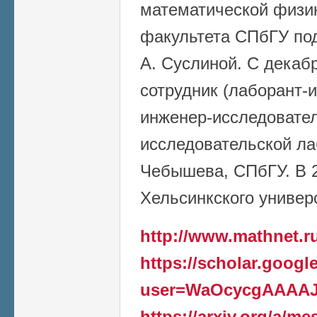
математической физи
факультета СПбГУ под
А. Суслиной. С декаб
сотрудник (лаборант-и
инженер-исследовате
исследовательской ла
Чебышева, СПбГУ. В 2
Хельсинкского универ
http://www.mathnet.r
https://scholar.googl
user=WaOcycgAAAAJ
https://arxiv.org/a/m