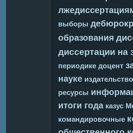
лжедиссертация
дебюрокр
выборы
дис
образования
диссертации на 
з
периодике
доцент
науке
издательств
информац
ресурсы
итоги года
казус М
к
командировочные
общественного к