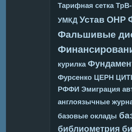
Тарифная сетка
ТрВ-
Устав ОНР
УМКД
Фальшивые ди
Финансировани
Фундамен
курилка
Фурсенко
ЦЕРН
ЦИТ
РФФИ
Эмиграция
ав
англоязычные журн
ба
базовые оклады
библиометрия
би