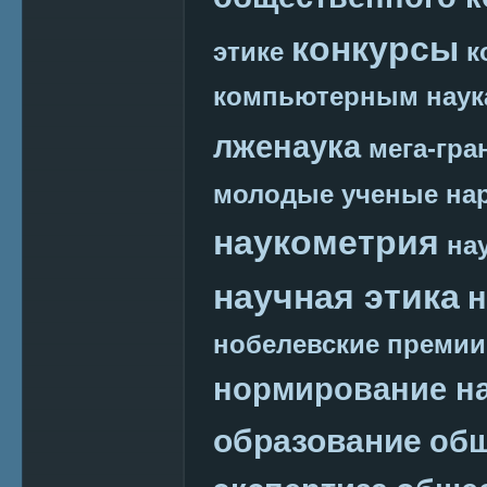
конкурсы
этике
к
компьютерным наук
лженаука
мега-гра
молодые ученые
на
наукометрия
на
научная этика
н
нобелевские премии
нормирование на
образование
общ