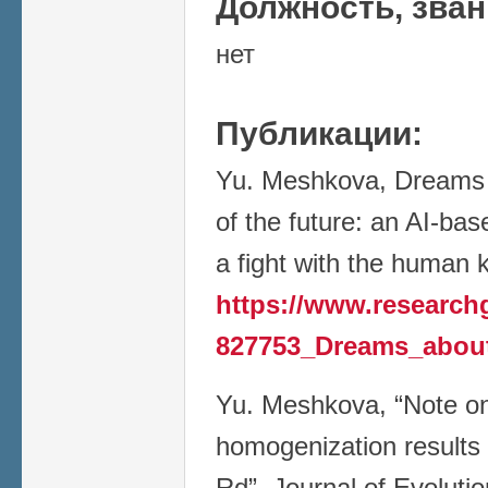
Должность, зва
нет
Публикации:
Yu. Meshkova, Dreams a
of the future: an AI-ba
a fight with the human 
https://www.researchg
827753_Dreams_about_
Yu. Meshkova, “Note on
homogenization results 
Rd”, Journal of Evoluti