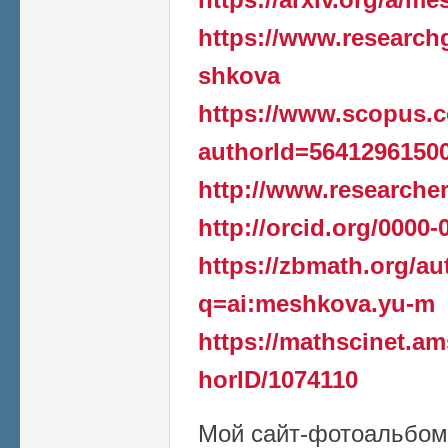
https://www.researchg
shkova
https://www.scopus.co
authorId=5641296150
http://www.researche
http://orcid.org/0000
https://zbmath.org/au
q=ai:meshkova.yu-m
https://mathscinet.a
horID/1074110
Мой сайт-фотоальбом