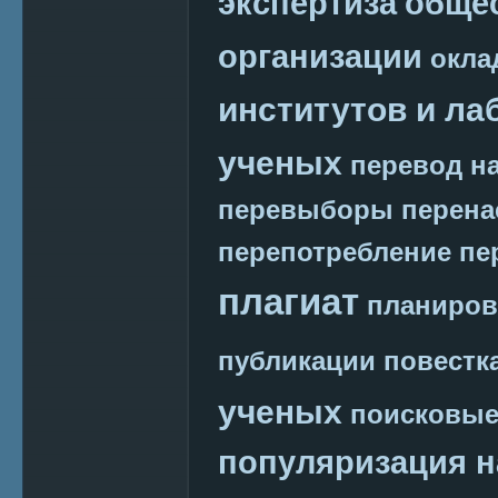
экспертиза
обще
организации
окла
институтов и ла
ученых
перевод на
перевыборы
перена
перепотребление
пе
плагиат
планиров
публикации
повестк
ученых
поисковые
популяризация н