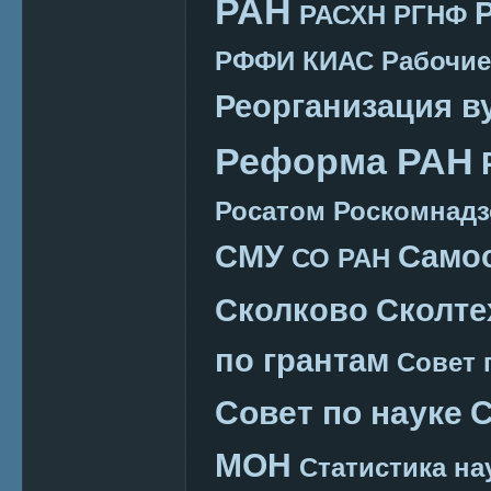
РАН
РАСХН
РГНФ
РФФИ КИАС
Рабочие
Реорганизация в
Реформа РАН
Росатом
Роскомнадз
СМУ
Само
СО РАН
Сколково
Сколте
по грантам
Совет 
Совет по науке
С
МОН
Статистика на