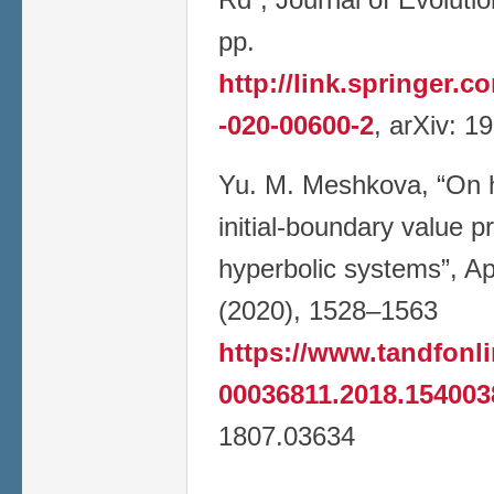
pp.
http://link.springer.c
-020-00600-2
, arXiv: 1
Yu. M. Meshkova, “On h
initial-boundary value p
hyperbolic systems”, Ap
(2020), 1528–1563
https://www.tandfonli
00036811.2018.154003
1807.03634