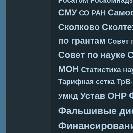
Росатом
Роскомнадз
СМУ
Само
СО РАН
Сколково
Сколте
по грантам
Совет 
Совет по науке
С
МОН
Статистика на
Тарифная сетка
ТрВ-
Устав ОНР
УМКД
Фальшивые ди
Финансировани