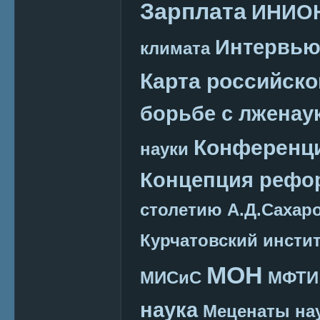
Зарплата
ИНИО
Интервь
климата
Карта российско
борьбе с лженау
Конференц
науки
Концепция реф
столетию А.Д.Сахар
Курчатовский инсти
МОН
МИСиС
МФТИ
наука
Меценаты нау