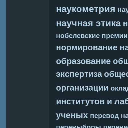
наукометрия
на
научная этика
н
нобелевские премии
нормирование на
образование
общ
экспертиза
обще
организации
окла
институтов и ла
ученых
перевод на
перевыборы
перена