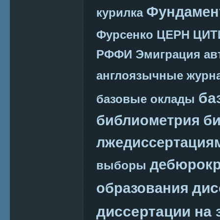
Фундамен
курилка
Фурсенко
ЦЕРН
ЦИТ
РФФИ
Эмиграция
ав
англоязычные журн
ба
базовые оклады
библиометрия
би
лжедиссертация
дебюрокр
выборы
дис
образования
диссертации на 