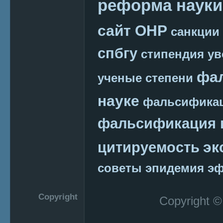
реформа науки
сайт ОНР
санкции
спбгу
стипендия
ув
фа
ученые степени
науке
фальсификац
фальсификация 
эк
цитируемость
советы
эпидемия
эф
Copyright
Copyright 