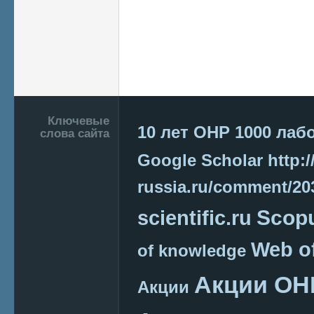
Подвал
Ключевые
10 лет ОНР
1000 лаб
слова сайта
Google Scholar
http:/
russia.ru/comment/2
Scop
scientific.ru
Web o
of knowledge
Акции ОН
Акции