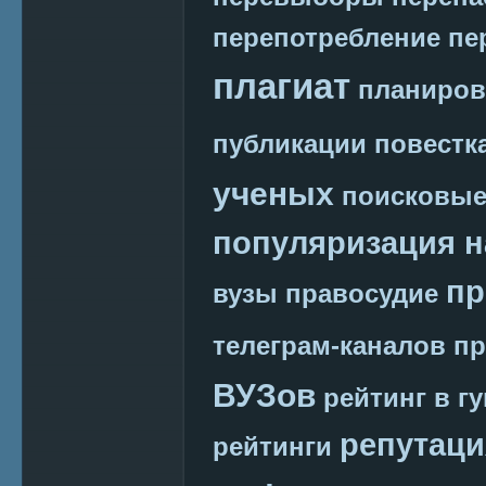
перепотребление
пе
плагиат
планиров
публикации
повестк
ученых
поисковые
популяризация н
пр
вузы
правосудие
телеграм-каналов
пр
ВУЗов
рейтинг в г
репутаци
рейтинги