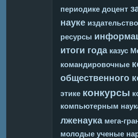
з
периодике
доцент
науке
издательств
информац
ресурсы
итоги года
казус М
к
командировочные
общественного к
конкурсы
этике
к
компьютерным наук
лженаука
мега-гра
молодые ученые
на