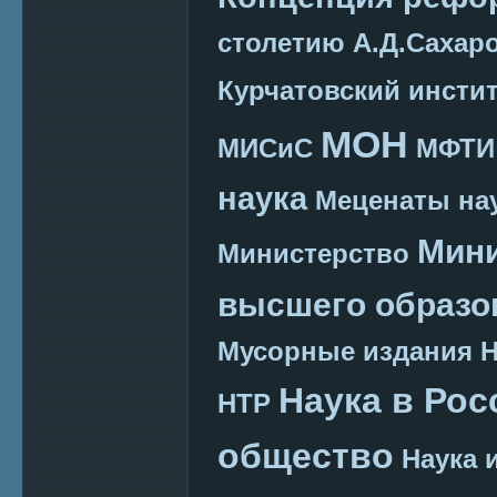
столетию А.Д.Сахар
Курчатовский инсти
МОН
МИСиС
МФТИ
наука
Меценаты нау
Мини
Министерство
высшего образо
Мусорные издания
Наука в Рос
НТР
общество
Наука 