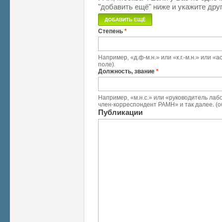
"добавить ещё" ниже и укажите друг
Степень
*
Например, «д.ф-м.н.» или «к.г.-м.н.» или 
поле).
Должность, звание
*
Например, «м.н.с.» или «руководитель лабо
член-корреспондент РАМН» и так далее. (о
Публикации