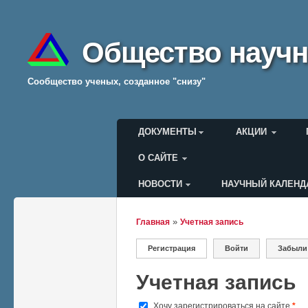
Общество научн
Cообщество ученых, созданное "снизу"
Главное меню
ДОКУМЕНТЫ
АКЦИИ
О САЙТЕ
НОВОСТИ
НАУЧНЫЙ КАЛЕНД
Меню пользователя
»
Главная
Учетная запись
Вы здесь
Регистрация
(активная вкладка)
Войти
Забыли
Главные вкладки
Учетная запись
Хочу зарегистрироваться на сайте
*