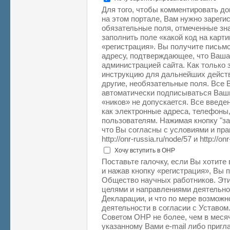
Для того, чтобы комментировать д
на этом портале, Вам нужно зарегис
обязательные поля, отмеченные зна
заполнить поле «какой код на карт
«регистрация». Вы получите письм
адресу, подтверждающее, что Ваша
администрацией сайта. Как только 
инструкцию для дальнейших действ
другие, необязательные поля. Все
автоматически подписываться Ваш
«ников» не допускается. Все введе
как электронные адреса, телефоны,
пользователям. Нажимая кнопку "з
что Вы согласны с условиями и пр
http://onr-russia.ru/node/57 и http://on
Хочу вступить в ОНР
Поставьте галочку, если Вы хотите
и нажав кнопку «регистрация», Вы 
Общество научных работников. Эти
целями и направлениями деятельн
Декларации, и что по мере возможн
деятельности в согласии с Уставом
Советом ОНР не более, чем в месяч
указанному Вами e-mail либо приг