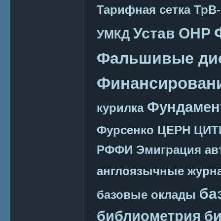
Тарифная сетка
ТрВ-
Устав ОНР
УМКД
Фальшивые ди
Финансировани
Фундамен
курилка
Фурсенко
ЦЕРН
ЦИТ
РФФИ
Эмиграция
ав
англоязычные журн
ба
базовые оклады
библиометрия
би