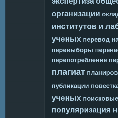
экспертиза
обще
организации
окла
институтов и ла
ученых
перевод на
перевыборы
перена
перепотребление
пе
плагиат
планиров
публикации
повестк
ученых
поисковые
популяризация н