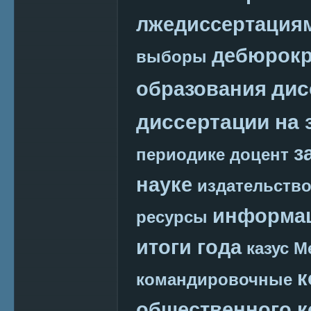
лжедиссертация
дебюрокр
выборы
дис
образования
диссертации на 
з
периодике
доцент
науке
издательств
информац
ресурсы
итоги года
казус М
к
командировочные
общественного к