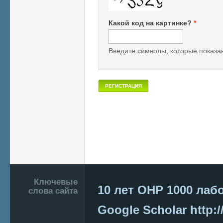
Какой код на картинке?
*
Введите символы, которые показан
Подвал
Ключевые
10 лет ОНР
1000 лаб
слова сайта
Google Scholar
http:/