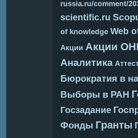
russia.ru/comment/2
Scop
scientific.ru
Web o
of knowledge
Акции ОН
Акции
Аналитика
Аттес
Бюрократия в н
Г
Выборы в РАН
Госп
Госзадание
Гранты
Фонды