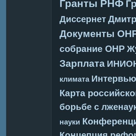
Гранты РНФ
Г
Дмитр
Диссернет
Документы ОН
собрание ОНР
Ж
Зарплата
ИНИО
Интервь
климата
Карта российско
борьбе с лженау
Конференц
науки
Концепция реф