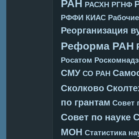
РАН
РАСХН
РГНФ
РФФИ КИАС
Рабочие
Реорганизация в
Реформа РАН
Росатом
Роскомнадз
СМУ
Само
СО РАН
Сколково
Сколте
по грантам
Совет 
Совет по науке
С
МОН
Статистика на