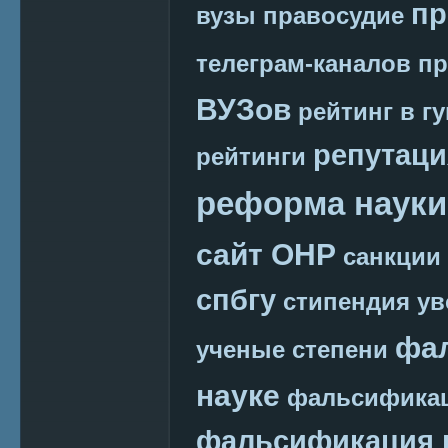
пр
вузы
правосудие
телеграм-каналов
пр
ВУЗов
рейтинг в г
репутаци
рейтинги
реформа науки
сайт ОНР
санкции
спбгу
стипендия
ув
фа
ученые степени
науке
фальсификац
фальсификация 