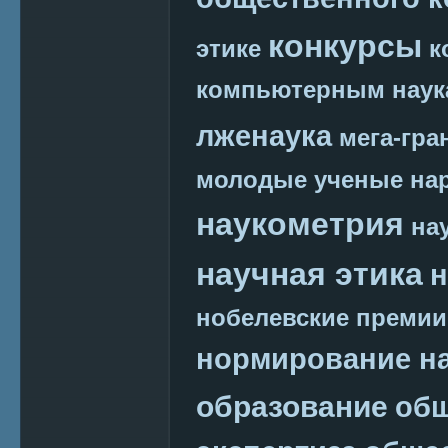
конкурсы
этике
к
компьютерным наук
лженаука
мега-гра
молодые ученые
на
наукометрия
на
научная этика
н
нобелевские премии
нормирование на
образование
общ