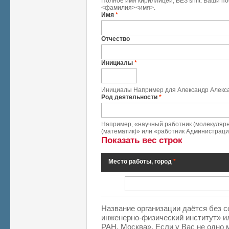
Полное имя кириллицей, БЕЗ shift. Ваши п
<фамилия><имя>.
Имя
*
Отчество
Инициалы
*
Инициалы Например для Александр Алекса
Род деятельности
*
Например, «научный работник (молекуляр
(математик)» или «работник Администрации
Показать вес строк
Место работы, город
*
Место работы, город
*
Название организации даётся без 
инженерно-физический институт» и
РАН, Москва». Если у Вас не одно 