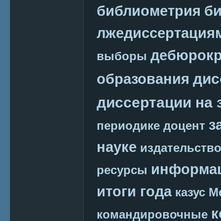
библиометрия
би
лжедиссертация
дебюрокр
выборы
дис
образования
диссертации на 
з
периодике
доцент
науке
издательств
информац
ресурсы
итоги года
казус М
к
командировочные