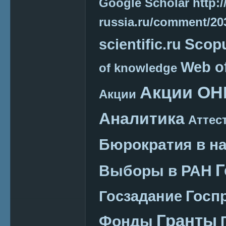
Google Scholar
http:/
russia.ru/comment/2
Scop
scientific.ru
Web o
of knowledge
Акции ОН
Акции
Аналитика
Аттес
Бюрократия в н
Г
Выборы в РАН
Госп
Госзадание
Гранты
Фонды