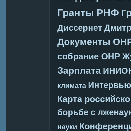
Гранты РНФ
Г
Дмитр
Диссернет
Документы ОН
собрание ОНР
Ж
Зарплата
ИНИО
Интервь
климата
Карта российско
борьбе с лженау
Конференц
науки