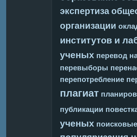
экспертиза
обще
организации
окла
институтов и ла
ученых
перевод на
перевыборы
перена
перепотребление
пе
плагиат
планиров
публикации
повестк
ученых
поисковые