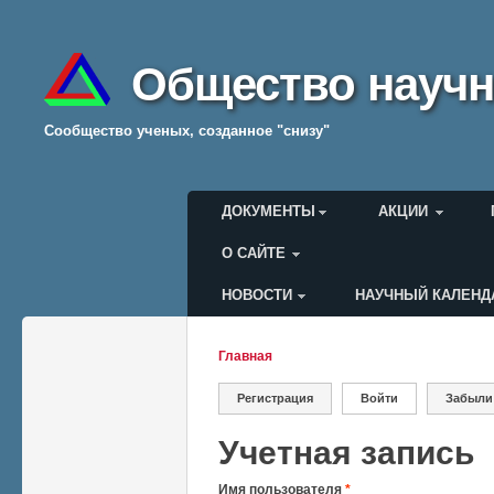
Общество научн
Cообщество ученых, созданное "снизу"
Главное меню
ДОКУМЕНТЫ
АКЦИИ
О САЙТЕ
НОВОСТИ
НАУЧНЫЙ КАЛЕНД
Меню пользователя
Главная
Вы здесь
Регистрация
Войти
(активная вкладк
Забыли
Главные вкладки
Учетная запись
Имя пользователя
*