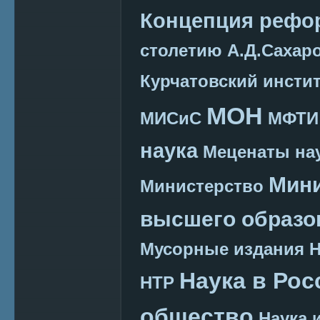
Концепция реф
столетию А.Д.Сахар
Курчатовский инсти
МОН
МИСиС
МФТИ
наука
Меценаты нау
Мини
Министерство
высшего образо
Мусорные издания
Наука в Рос
НТР
общество
Наука 