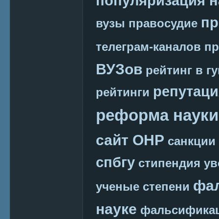
популяризация н
пр
вузы
правосудие
телеграм-каналов
пр
ВУЗов
рейтинг в г
репутаци
рейтинги
реформа науки
сайт ОНР
санкции
спбгу
стипендия
ув
фа
ученые степени
науке
фальсификац