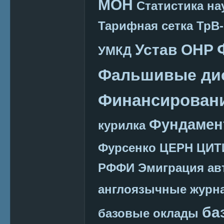
МОН
Статистика на
Тарифная сетка
ТрВ-
Устав ОНР
УМКД
Фальшивые ди
Финансировани
Фундамен
курилка
Фурсенко
ЦЕРН
ЦИТ
РФФИ
Эмиграция
ав
англоязычные журн
ба
базовые оклады