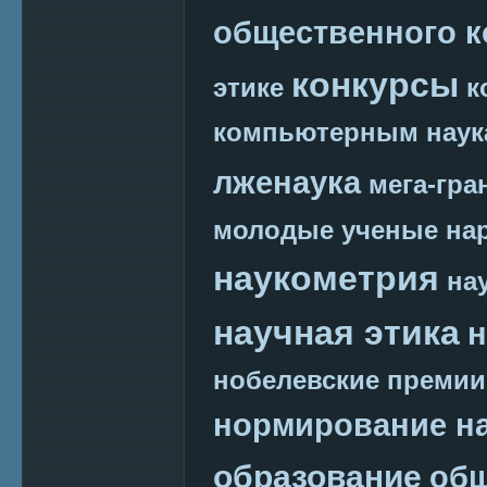
общественного к
конкурсы
этике
к
компьютерным наук
лженаука
мега-гра
молодые ученые
на
наукометрия
на
научная этика
н
нобелевские премии
нормирование на
образование
общ