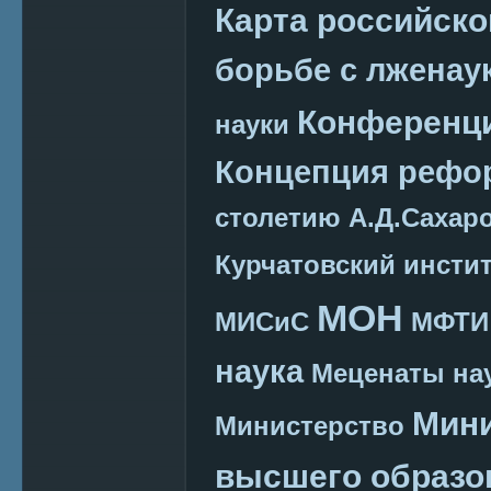
Карта российско
борьбе с лженау
Конференц
науки
Концепция реф
столетию А.Д.Сахар
Курчатовский инсти
МОН
МИСиС
МФТИ
наука
Меценаты нау
Мини
Министерство
высшего образо