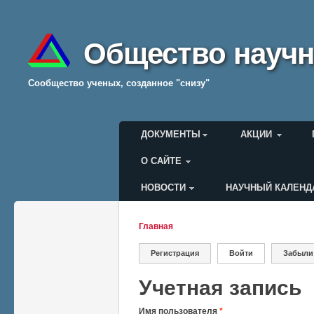
Общество научн
Cообщество ученых, созданное "снизу"
Главное меню
ДОКУМЕНТЫ
АКЦИИ
О САЙТЕ
НОВОСТИ
НАУЧНЫЙ КАЛЕНД
Меню пользователя
Главная
Вы здесь
Регистрация
Войти
(активная вкладк
Забыли
Главные вкладки
Учетная запись
Имя пользователя
*