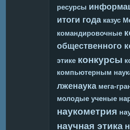
информац
ресурсы
итоги года
казус М
к
командировочные
общественного к
конкурсы
этике
к
компьютерным наук
лженаука
мега-гра
молодые ученые
на
наукометрия
на
научная этика
н