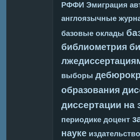
РФФИ
Эмиграция
ав
англоязычные журн
ба
базовые оклады
библиометрия
би
лжедиссертация
дебюрокр
выборы
дис
образования
диссертации на 
з
периодике
доцент
науке
издательств