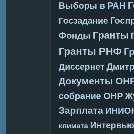
Г
Выборы в РАН
Госп
Госзадание
Гранты
Фонды
Гранты РНФ
Г
Дмитр
Диссернет
Документы ОН
собрание ОНР
Ж
Зарплата
ИНИО
Интервь
климата