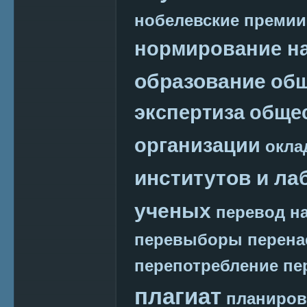
нобелевские премии
нормирование на
образование
общ
экспертиза
обще
организации
окла
институтов и ла
ученых
перевод на
перевыборы
перена
перепотребление
пе
плагиат
планиров