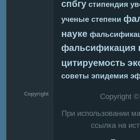
спбгу
стипендия
ув
фа
ученые степени
науке
фальсификац
фальсификация 
эк
цитируемость
советы
эпидемия
эф
Copyright
Copyright 
При использовании м
ссылка на ист