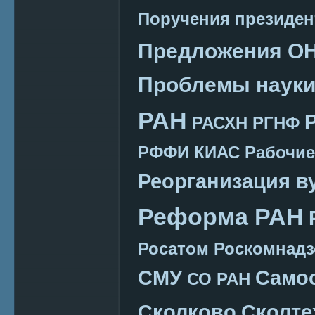
Поручения президен
Предложения О
Проблемы наук
РАН
РАСХН
РГНФ
РФФИ КИАС
Рабочие
Реорганизация в
Реформа РАН
Росатом
Роскомнадз
СМУ
Само
СО РАН
Сколково
Сколте