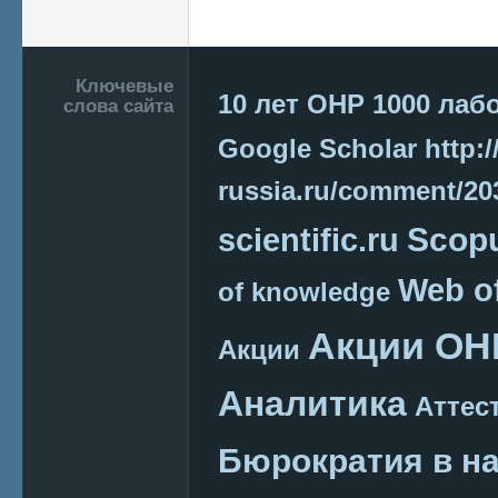
Подвал
Ключевые
10 лет ОНР
1000 лаб
слова сайта
Google Scholar
http:/
russia.ru/comment/2
Scop
scientific.ru
Web o
of knowledge
Акции ОН
Акции
Аналитика
Аттес
Бюрократия в н