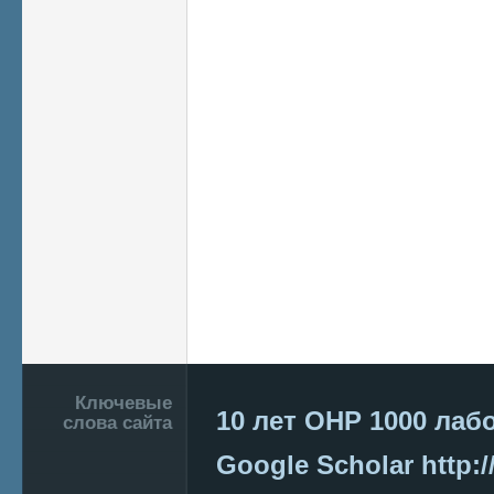
Подвал
Ключевые
10 лет ОНР
1000 лаб
слова сайта
Google Scholar
http:/