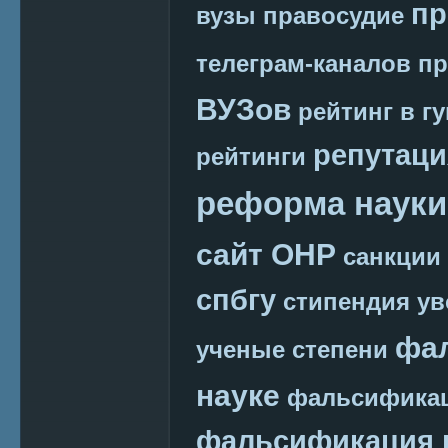
пр
вузы
правосудие
телеграм-каналов
пр
ВУЗов
рейтинг в г
репутаци
рейтинги
реформа науки
сайт ОНР
санкции
спбгу
стипендия
ув
фа
ученые степени
науке
фальсификац
фальсификация 