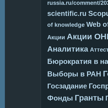
russia.ru/comment/2
Scop
scientific.ru
Web o
of knowledge
Акции ОН
Акции
Аналитика
Аттес
Бюрократия в н
Г
Выборы в РАН
Госп
Госзадание
Гранты
Фонды