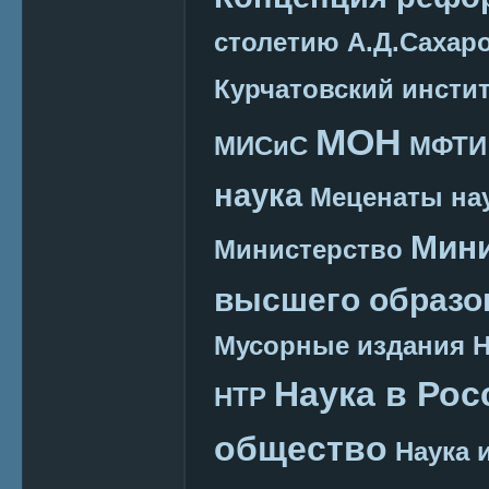
столетию А.Д.Сахар
Курчатовский инсти
МОН
МИСиС
МФТИ
наука
Меценаты нау
Мини
Министерство
высшего образо
Мусорные издания
Наука в Рос
НТР
общество
Наука 