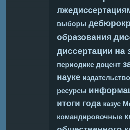
лжедиссертация
дебюрокр
выборы
дис
образования
диссертации на 
з
периодике
доцент
науке
издательств
информац
ресурсы
итоги года
казус М
к
командировочные
общественного к