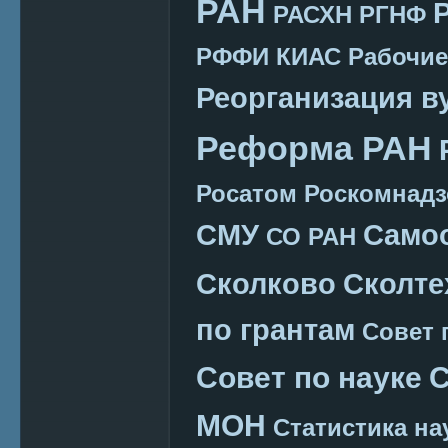
РАН
РАСХН
РГНФ
РФФИ КИАС
Рабочие
Реорганизация в
Реформа РАН
Росатом
Роскомнадз
СМУ
Само
СО РАН
Сколково
Сколте
по грантам
Совет 
Совет по науке
С
МОН
Статистика на