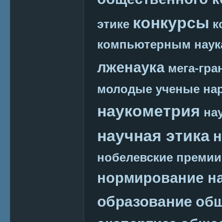
конкурсы
этике
к
компьютерным наук
лженаука
мега-гра
молодые ученые
на
наукометрия
на
научная этика
н
нобелевские премии
нормирование на
образование
общ