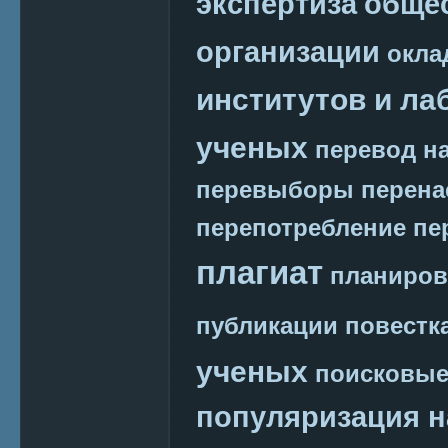
экспертиза
обще
организации
окла
институтов и ла
ученых
перевод на
перевыборы
перена
перепотребление
пе
плагиат
планиров
публикации
повестк
ученых
поисковые
популяризация н