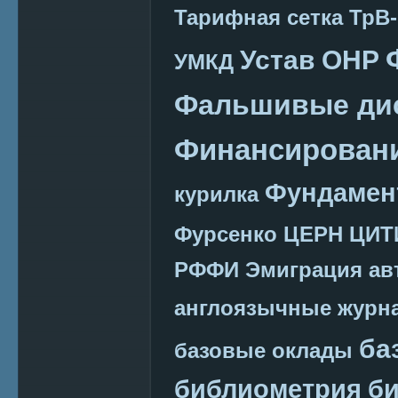
Тарифная сетка
ТрВ-
Устав ОНР
УМКД
Фальшивые ди
Финансировани
Фундамен
курилка
Фурсенко
ЦЕРН
ЦИТ
РФФИ
Эмиграция
ав
англоязычные журн
ба
базовые оклады
библиометрия
би