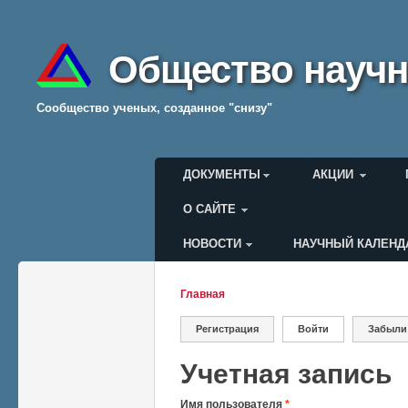
Общество научн
Cообщество ученых, созданное "снизу"
Главное меню
ДОКУМЕНТЫ
АКЦИИ
О САЙТЕ
НОВОСТИ
НАУЧНЫЙ КАЛЕНД
Меню пользователя
Главная
Вы здесь
Регистрация
Войти
(активная вкладк
Забыли
Главные вкладки
Учетная запись
Имя пользователя
*