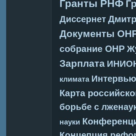
Гранты РНФ
Г
Дмитр
Диссернет
Документы ОН
собрание ОНР
Ж
Зарплата
ИНИО
Интервь
климата
Карта российско
борьбе с лженау
Конференц
науки
Концепция реф