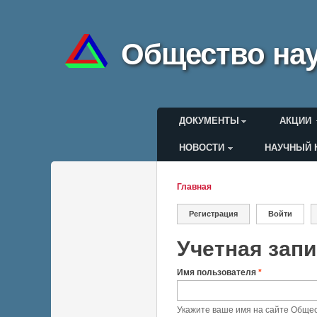
Общество нау
Главное меню
ДОКУМЕНТЫ
АКЦИИ
НОВОСТИ
НАУЧНЫЙ 
Меню пользоват
Главная
Вы здесь
Регистрация
Войти
(актив
Главные вкла
Учетная зап
Имя пользователя
*
Укажите ваше имя на сайте Общес