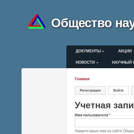
Общество нау
Главное меню
ДОКУМЕНТЫ
АКЦИИ
НОВОСТИ
НАУЧНЫЙ 
Меню пользоват
Главная
Вы здесь
Регистрация
Войти
(актив
Главные вкла
Учетная зап
Имя пользователя
*
Укажите ваше имя на сайте Общес