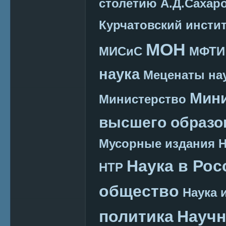
столетию А.Д.Сахар
Курчатовский инсти
МОН
МИСиС
МФТИ
наука
Меценаты нау
Мини
Министерство
высшего образо
Мусорные издания
Наука в Рос
НТР
общество
Наука 
политика
Научн