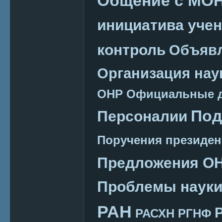
Общение с МО
инициатива уче
контроль
Объяв
Организация нау
ОНР
Официальные 
Под
Персоналии
Поручения президен
Предложения О
Проблемы наук
РАН
РАСХН
РГНФ