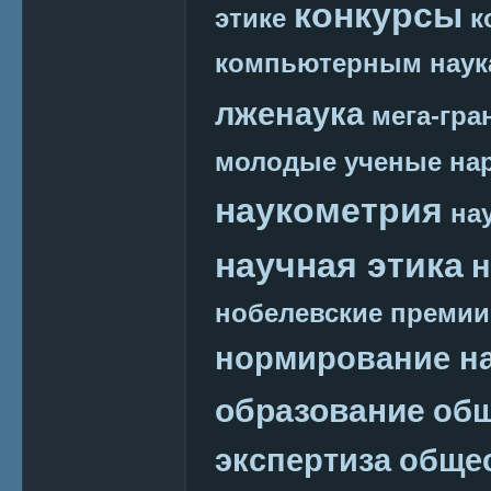
конкурсы
этике
к
компьютерным наук
лженаука
мега-гра
молодые ученые
на
наукометрия
на
научная этика
н
нобелевские премии
нормирование на
образование
общ
экспертиза
обще