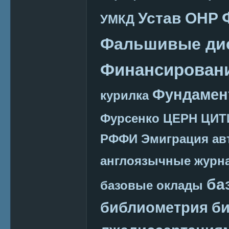
Устав ОНР
УМКД
Фальшивые ди
Финансировани
Фундамен
курилка
Фурсенко
ЦЕРН
ЦИТ
РФФИ
Эмиграция
ав
англоязычные журн
ба
базовые оклады
библиометрия
би