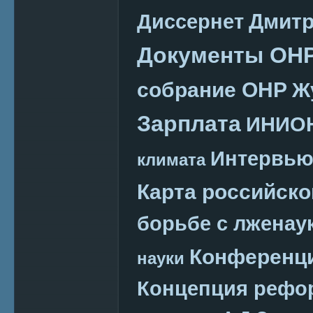
Дмитр
Диссернет
Документы ОН
собрание ОНР
Ж
Зарплата
ИНИО
Интервь
климата
Карта российско
борьбе с лженау
Конференц
науки
Концепция реф