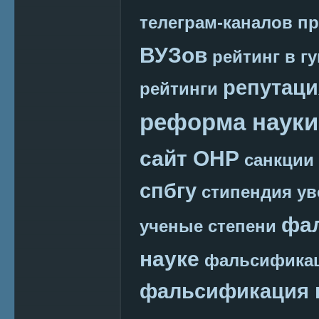
телеграм-каналов
пр
ВУЗов
рейтинг в г
репутаци
рейтинги
реформа науки
сайт ОНР
санкции
спбгу
стипендия
ув
фа
ученые степени
науке
фальсификац
фальсификация 