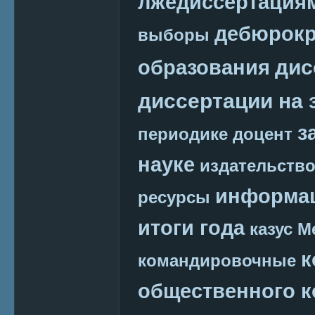
лжедиссертация
дебюрокр
выборы
дис
образования
диссертации на 
з
периодике
доцент
науке
издательств
информац
ресурсы
итоги года
казус М
к
командировочные
общественного к