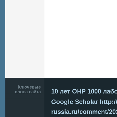
Подвал
Ключевые
10 лет ОНР
1000 лаб
слова сайта
Google Scholar
http:/
russia.ru/comment/2