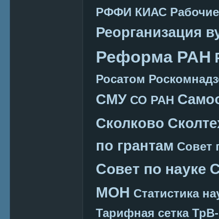
РФФИ КИАС
Рабочие
Реорганизация в
Реформа РАН
Росатом
Роскомнадз
СМУ
Само
СО РАН
Сколково
Сколте
по грантам
Совет 
Совет по науке
С
МОН
Статистика на
Тарифная сетка
ТрВ-