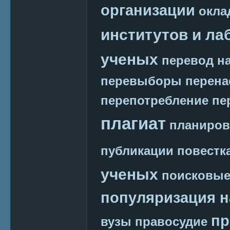
организации
окла
институтов и ла
ученых
перевод на
перевыборы
перена
перепотребление
пе
плагиат
планиров
публикации
повестк
ученых
поисковые
популяризация н
пр
вузы
правосудие