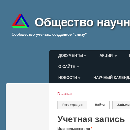
Общество научн
Cообщество ученых, созданное "снизу"
Главное меню
ДОКУМЕНТЫ
АКЦИИ
О САЙТЕ
НОВОСТИ
НАУЧНЫЙ КАЛЕНД
Меню пользователя
Главная
Вы здесь
Регистрация
Войти
(активная вкладк
Забыли
Главные вкладки
Учетная запись
Имя пользователя
*