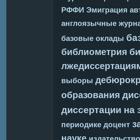
РФФИ
Эмиграция
ав
англоязычные журн
ба
базовые оклады
библиометрия
би
лжедиссертация
дебюрокр
выборы
дис
образования
диссертации на 
з
периодике
доцент
науке
издательств