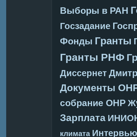
Г
Выборы в РАН
Госп
Госзадание
Гранты
Фонды
Гранты РНФ
Г
Дмитр
Диссернет
Документы ОН
собрание ОНР
Ж
Зарплата
ИНИО
Интервь
климата