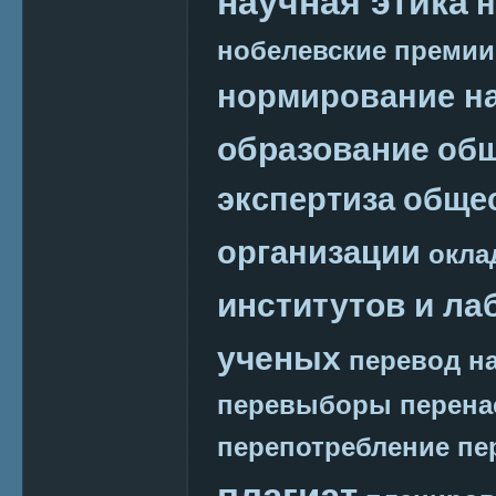
научная этика
н
нобелевские премии
нормирование на
образование
общ
экспертиза
обще
организации
окла
институтов и ла
ученых
перевод на
перевыборы
перена
перепотребление
пе