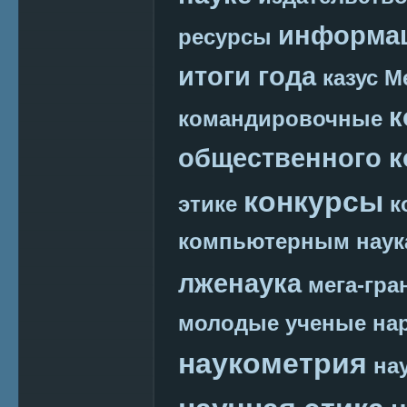
информац
ресурсы
итоги года
казус М
к
командировочные
общественного к
конкурсы
этике
к
компьютерным наук
лженаука
мега-гра
молодые ученые
на
наукометрия
на