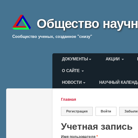
Общество научн
Cообщество ученых, созданное "снизу"
Главное меню
ДОКУМЕНТЫ
АКЦИИ
О САЙТЕ
НОВОСТИ
НАУЧНЫЙ КАЛЕНД
Меню пользователя
Главная
Вы здесь
Регистрация
Войти
(активная вкладк
Забыли
Главные вкладки
Учетная запись
Имя пользователя
*