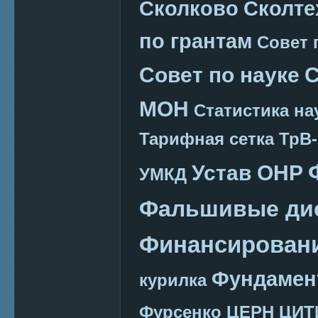
Сколково
Сколте
по грантам
Совет 
Совет по науке
С
МОН
Статистика на
Тарифная сетка
ТрВ-
Устав ОНР
УМКД
Фальшивые ди
Финансировани
Фундамен
курилка
Фурсенко
ЦЕРН
ЦИТ