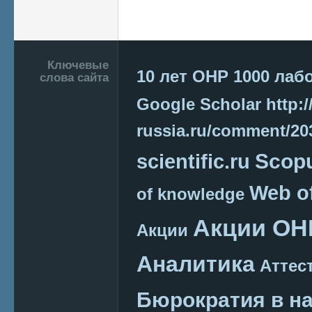
Подвал
Ключевые
10 лет ОНР
1000 лаб
слова сайта
Google Scholar
http:/
russia.ru/comment/2
Scop
scientific.ru
Web o
of knowledge
Акции ОН
Акции
Аналитика
Аттес
Бюрократия в н