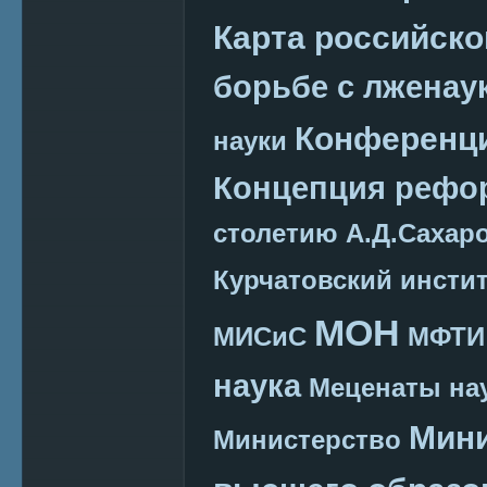
Карта российско
борьбе с лженау
Конференц
науки
Концепция реф
столетию А.Д.Сахар
Курчатовский инсти
МОН
МИСиС
МФТИ
наука
Меценаты нау
Мини
Министерство