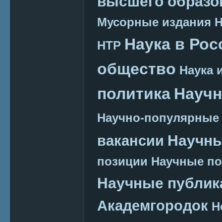
высшего образо
Мусорные издания
Наука в Рос
НТР
общество
Наука 
политика
Научн
Научно-популярные
Научн
вакансии
позиции
Научные п
Научные публик
Академгородок
Н