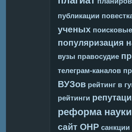
плагиат
планиров
публикации
повестк
ученых
поисковые
популяризация н
пр
вузы
правосудие
телеграм-каналов
пр
ВУЗов
рейтинг в г
репутаци
рейтинги
реформа науки
сайт ОНР
санкции