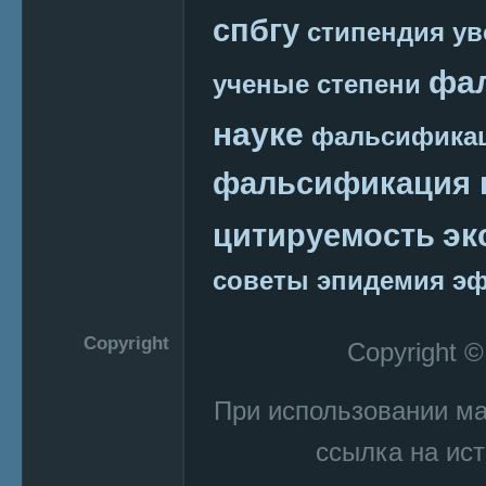
спбгу
стипендия
ув
фа
ученые степени
науке
фальсификац
фальсификация 
эк
цитируемость
советы
эпидемия
эф
Copyright
Copyright 
При использовании м
ссылка на ист