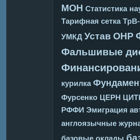
МОН
Статистика на
Тарифная сетка
ТрВ-
Устав ОНР
УМКД
Фальшивые ди
Финансировани
Фундамен
курилка
Фурсенко
ЦЕРН
ЦИТ
РФФИ
Эмиграция
ав
англоязычные журн
ба
базовые оклады