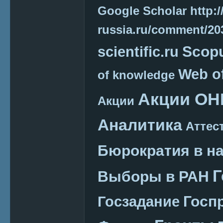
Google Scholar
http:/
russia.ru/comment/2
Scop
scientific.ru
Web o
of knowledge
Акции ОН
Акции
Аналитика
Аттес
Бюрократия в н
Г
Выборы в РАН
Госп
Госзадание