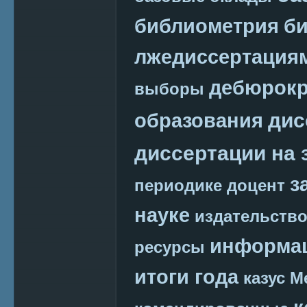
библиометрия
би
лжедиссертация
дебюрокр
выборы
дис
образования
диссертации на 
з
периодике
доцент
науке
издательств
информац
ресурсы
итоги года
казус М