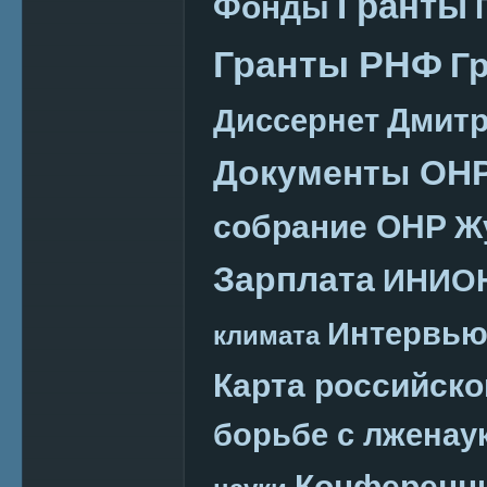
Гранты
Фонды
Гранты РНФ
Г
Дмитр
Диссернет
Документы ОН
собрание ОНР
Ж
Зарплата
ИНИО
Интервь
климата
Карта российско
борьбе с лженау
Конференц