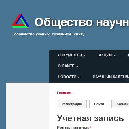
Общество научн
Cообщество ученых, созданное "снизу"
Главное меню
ДОКУМЕНТЫ
АКЦИИ
О САЙТЕ
НОВОСТИ
НАУЧНЫЙ КАЛЕНД
Меню пользователя
Главная
Вы здесь
Регистрация
Войти
(активная вкладк
Забыли
Главные вкладки
Учетная запись
Имя пользователя
*