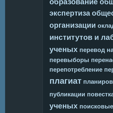
образование
общ
экспертиза
обще
организации
окла
институтов и ла
ученых
перевод на
перевыборы
перена
перепотребление
пе
плагиат
планиров
публикации
повестк
ученых
поисковые