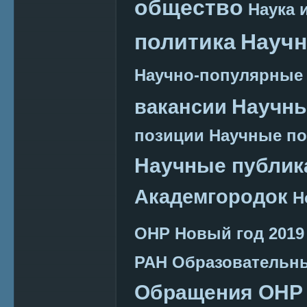
общество
Наука 
политика
Научн
Научно-популярные
Научн
вакансии
позиции
Научные п
Научные публик
Академгородок
Н
ОНР
Новый год 2019
РАН
Образовательн
Обращения ОНР