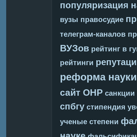
популяризация н
пр
вузы
правосудие
телеграм-каналов
пр
ВУЗов
рейтинг в г
репутаци
рейтинги
реформа науки
сайт ОНР
санкции
спбгу
стипендия
ув
фа
ученые степени
науке
фальсификац