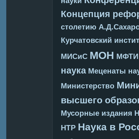
науки
Концепция реф
столетию А.Д.Сахар
Курчатовский инсти
МОН
МИСиС
МФТИ
наука
Меценаты нау
Мини
Министерство
высшего образо
Мусорные издания
Наука в Рос
НТР