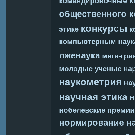
к
командировочные
общественного к
конкурсы
этике
к
компьютерным наук
лженаука
мега-гра
молодые ученые
на
наукометрия
на
научная этика
н
нобелевские премии
нормирование на