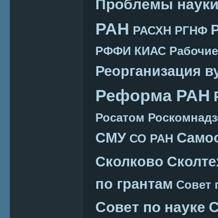
Проблемы наук
РАН
РАСХН
РГНФ
РФФИ КИАС
Рабочие
Реорганизация в
Реформа РАН
Росатом
Роскомнадз
СМУ
Само
СО РАН
Сколково
Сколте
по грантам
Совет 
Совет по науке
С