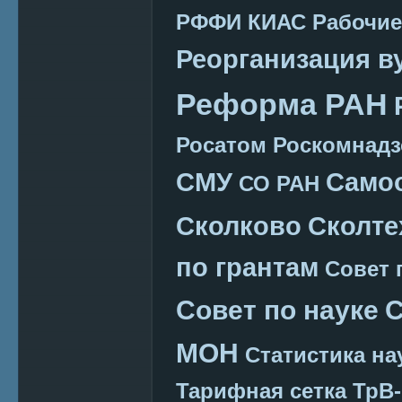
РФФИ КИАС
Рабочие
Реорганизация в
Реформа РАН
Росатом
Роскомнадз
СМУ
Само
СО РАН
Сколково
Сколте
по грантам
Совет 
Совет по науке
С
МОН
Статистика на
Тарифная сетка
ТрВ-