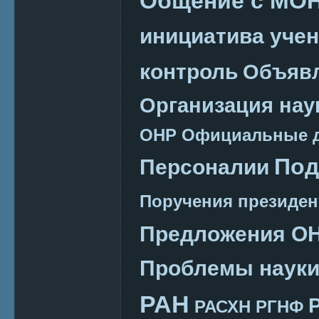
Общение с МО
инициатива уче
контроль
Объяв
Организация нау
ОНР
Официальные 
Под
Персоналии
Поручения президен
Предложения О
Проблемы наук
РАН
РАСХН
РГНФ