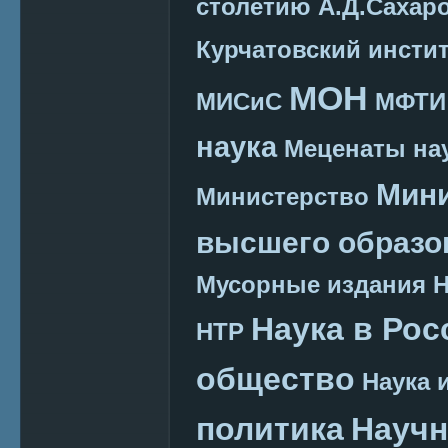
столетию А.Д.Сахар
Курчатовский инсти
МОН
МИСиС
МФТИ
наука
Меценаты нау
Мини
Министерство
высшего образо
Мусорные издания
Наука в Рос
НТР
общество
Наука 
политика
Научн