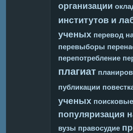
организации
окла
институтов и ла
ученых
перевод на
перевыборы
перена
перепотребление
пе
плагиат
планиров
публикации
повестк
ученых
поисковые
популяризация н
пр
вузы
правосудие