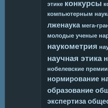
конкурсы
этике
к
компьютерным наук
лженаука
мега-гра
молодые ученые
на
наукометрия
на
научная этика
н
нобелевские премии
нормирование на
образование
общ
экспертиза
обще