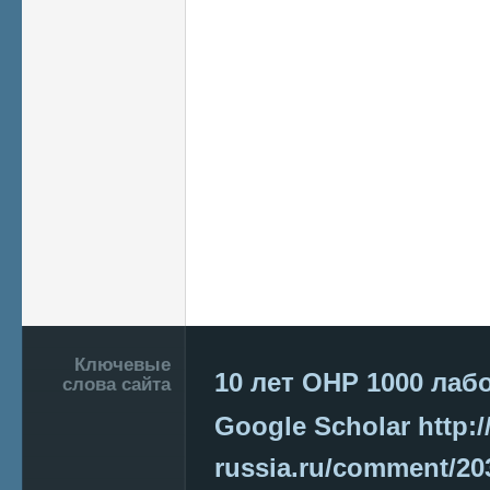
Подвал
Ключевые
10 лет ОНР
1000 лаб
слова сайта
Google Scholar
http:/
russia.ru/comment/2