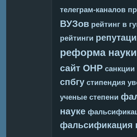
телеграм-каналов
пр
ВУЗов
рейтинг в г
репутаци
рейтинги
реформа науки
сайт ОНР
санкции
спбгу
стипендия
ув
фа
ученые степени
науке
фальсификац
фальсификация 