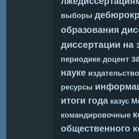
лжедиссертация
дебюрокр
выборы
дис
образования
диссертации на 
з
периодике
доцент
науке
издательств
информац
ресурсы
итоги года
казус М
к
командировочные
общественного к