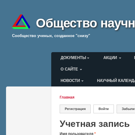
Общество научн
Cообщество ученых, созданное "снизу"
Главное меню
ДОКУМЕНТЫ
АКЦИИ
О САЙТЕ
НОВОСТИ
НАУЧНЫЙ КАЛЕНД
Меню пользователя
Главная
Вы здесь
Регистрация
Войти
(активная вкладк
Забыли
Главные вкладки
Учетная запись
Имя пользователя
*