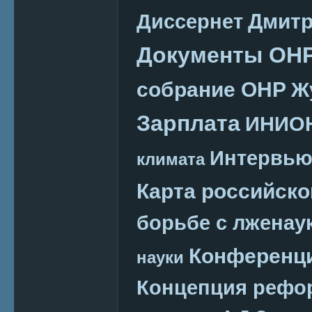
Дмитр
Диссернет
Документы ОН
собрание ОНР
Ж
Зарплата
ИНИО
Интервь
климата
Карта российско
борьбе с лженау
Конференц
науки
Концепция реф