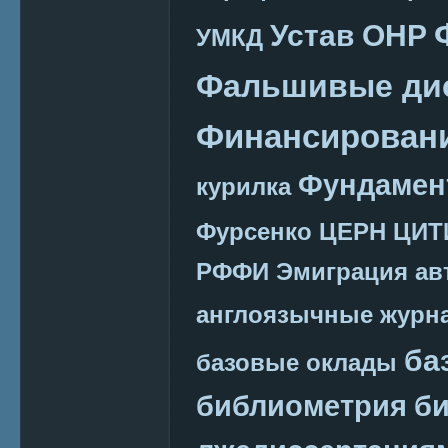
Устав ОНР
УМКД
Фальшивые ди
Финансировани
Фундамен
курилка
Фурсенко
ЦЕРН
ЦИТ
РФФИ
Эмиграция
ав
англоязычные журн
ба
базовые оклады
библиометрия
би