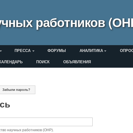
чных работников (ОН
ПРЕССА
ФОРУМЫ
АНАЛИТИКА
ОПРО
КАЛЕНДАРЬ
ПОИСК
ОБЪЯВЛЕНИЯ
еля
ная вкладка)
Забыли пароль?
дки
ись
тво научных работников (ОНР).