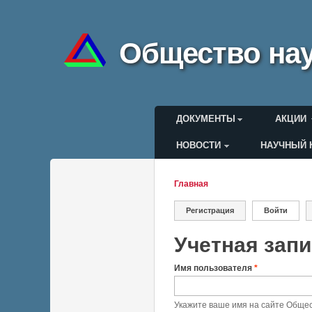
Общество нау
Главное меню
ДОКУМЕНТЫ
АКЦИИ
НОВОСТИ
НАУЧНЫЙ 
Меню пользоват
Главная
Вы здесь
Регистрация
Войти
(актив
Главные вкла
Учетная зап
Имя пользователя
*
Укажите ваше имя на сайте Общес